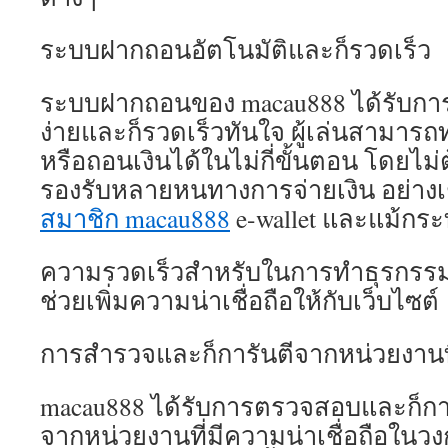
ระบบฝากถอนอัตโนมัติและก็รวดเร็ว
ระบบฝากถอนของ macau888 ได้รับกา
ง่ายและก็รวดเร็วทันใจ ผู้เล่นสามาร
หรือถอนเงินได้ในไม่กี่ขั้นตอน โดยไม
รองรับหลายหนทางการจ่ายเงิน อย่าง
สมาชิก macau888
e-wallet และแม้กระท
ความรวดเร็วสำหรับในการทำธุรกรรมเป็
ช่วยเพิ่มความน่าเชื่อถือให้กับเว็บไซต์
การสำรวจและก็การันตีจากหน่วยงานที่
macau888 ได้รับการตรวจสอบและก็ก
จากหน่วยงานที่มีความน่าเชื่อถือใน