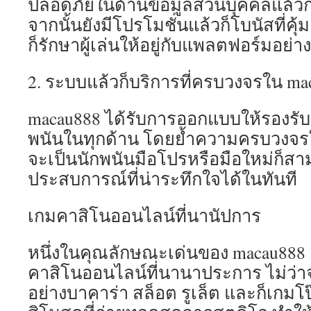
ปลอดภัยในด้านข้อมูลส่วนบุคคลแล้วก
จากนั้นยังมีโปรโมชั่นแล้วก็โบนัสที่คุ้ม
ก็รักษาผู้เล่นให้อยู่กับแพลตฟอร์มอย่าง
2. ระบบแล้วก็บริการที่ครบวงจรใน ma
macau888 ได้รับการออกแบบให้รองรั
พนันในทุกด้าน โดยย้ำความครบวงจรใ
จะเป็นนักพนันมือโปรหรือมือใหม่ก็สา
ประสบการณ์ที่น่าระทึกใจได้ในทันที
เกมคาสิโนออนไลน์ที่นานัปการ
หนึ่งในคุณลักษณะเด่นของ macau888
คาสิโนออนไลน์ที่นานาประการ ไม่ว่
อย่างบาคาร่า สล็อต รูเล็ต และก็เกมโป๊