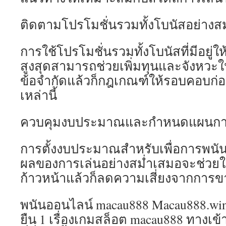
ติดตามโปรโมชั่นรวมทั้งโบนัสอย่างส
การใช้โปรโมชั่นรวมทั้งโบนัสที่มีอยู่
สูงสุดสามารถช่วยเพิ่มทุนและจังหว
ข้อจำกัดแล้วก็กฎเกณฑ์ให้รอบคอบก่อ
เหล่านี้
ควบคุมงบประมาณและกำหนดแผนการพน
การตั้งงบประมาณสำหรับเพื่อการพน
ผลของการเล่นอย่างสม่ำเสมอจะช่วยใ
ก้าวหน้าแล้วก็ลดความเสี่ยงจากการข
พนันออนไลน์ macau888 Macau888.win 
ยืน 1 เรื่องเกมสล็อต macau888 ทางเข้า