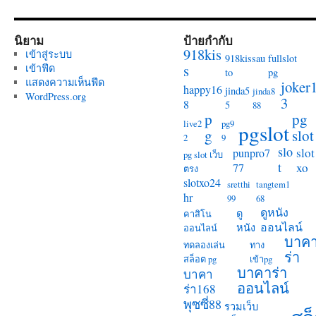
นิยาม
ป้ายกำกับ
918kis
เข้าสู่ระบบ
918kissau
fullslot
s
เข้าฟีด
to
pg
แสดงความเห็นฟีด
joker
happy16
jinda5
jinda8
WordPress.org
3
8
5
88
p
pg
live2
pg9
pgslot
g
slot
2
9
slo
slot
punpro7
pg slot เว็บ
t
xo
77
ตรง
slotxo24
sretthi
tangtem1
hr
99
68
ดูหนัง
ดู
คาสิโน
ออนไลน์
หนัง
ออนไลน์
บาค
ทดลองเล่น
ทาง
ร่า
สล็อต pg
เข้าpg
บาคาร่า
บาคา
ออนไลน์
ร่า168
พุซซี่88
รวมเว็บ