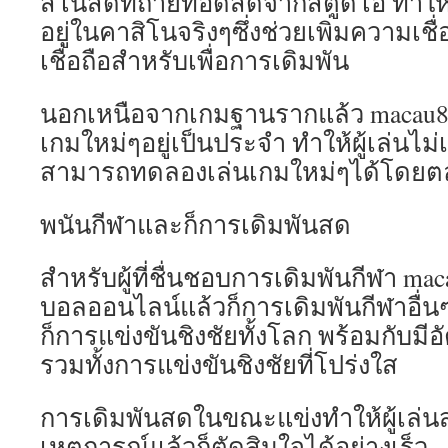
สิโนสดที่ถ่ายทอดสดจากสตูดิโอ ทำให้ผู้
อยู่ในคาสิโนจริงๆซึ่งช่วยเพิ่มความเชื
เชื่อถือสำหรับเพื่อการเดิมพัน
นอกเหนือจากเกมฐานรากแล้ว macau88
เกมใหม่ๆอยู่เป็นประจำ ทำให้ผู้เล่นไม
สามารถทดลองเล่นเกมใหม่ๆได้โดย
พนันกีฬาและก็การเดิมพันสด
สำหรับผู้ที่ชื่นชอบการเดิมพันกีฬา ma
บอลออนไลน์แล้วก็การเดิมพันกีฬาอื่น
ก็การแข่งขันชิงชัยทั้งโลก พร้อมกับมีอั
รวมทั้งการแข่งขันชิงชัยที่โปร่งใส
การเดิมพันสดในขณะแข่งทำให้ผู้เล่น
เหตุการณ์แล้วก็ตัดสินใจได้อย่างเร็ว