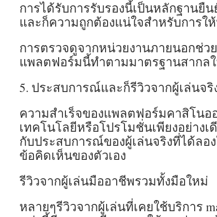
การได้รับการรับรองนี้เป็นหลักฐานยืน
และก็ความถูกต้องแน่ใจสำหรับการให้
การตรวจดูจากหน่วยงานภายนอกช่วยให้ผ
แพลตฟอร์มนี้ทำตามมาตรฐานสากลใ
5. ประสบการณ์และก็รีวิวจากผู้เล่นจริ
ความสำเร็จของแพลตฟอร์มคาสิโนออน
เทคโนโลยีหรือโปรโมชั่นเพียงอย่างเดีย
กับประสบการณ์ของผู้เล่นจริงที่ได้ลอ
ข้อคิดเห็นของตัวเอง
รีวิวจากผู้เล่นมืออาชีพรวมทั้งมือใหม่
หลายๆรีวิวจากผู้เล่นที่เคยใช้บริการ m