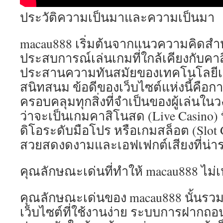
ประวัติความเป็นมาและความเป็นมา
macau888 เริ่มต้นจากแนวความคิดสำห
ประสบการณ์เล่นเกมที่ใกล้เคียงกับค
ประสานความทันสมัยของเทคโนโลยีเข้
สนิทสนม ข้อดีของเว็บไซต์แห่งนี้คือกา
ครอบคลุมทุกสิ่งที่จำเป็นของผู้เล่นใ
ว่าจะเป็นเกมคาสิโนสด (Live Casino)
ดิโอระดับมือโปร หรือเกมสล็อต (Slot G
สวยสดงดงามและเอฟเฟกต์เสียงที่น่า
คุณลักษณะเด่นที่ทำให้ macau888 ไม่เ
คุณลักษณะเด่นของ macau888 นั้นรว
เว็บไซต์ที่ใช้งานง่าย ระบบการฝากถอ