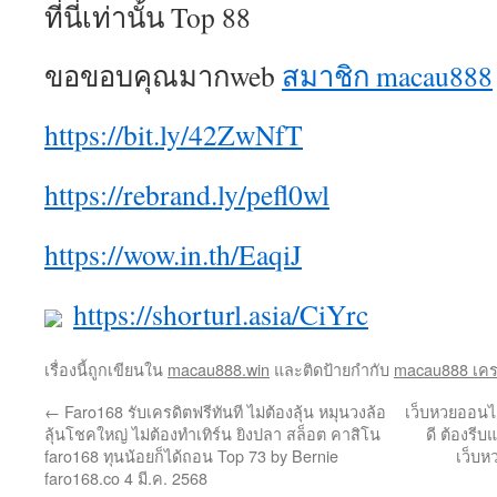
ที่นี่เท่านั้น Top 88
ขอขอบคุณมากweb
สมาชิก macau888
https://bit.ly/42ZwNfT
https://rebrand.ly/pefl0wl
https://wow.in.th/EaqiJ
https://shorturl.asia/CiYrc
เรื่องนี้ถูกเขียนใน
macau888.win
และติดป้ายกำกับ
macau888 เคร
←
Faro168 รับเครดิตฟรีทันที ไม่ต้องลุ้น หมุนวงล้อ
เว็บหวยออนไล
ลุ้นโชคใหญ่ ไม่ต้องทำเทิร์น ยิงปลา สล็อต คาสิโน
ดี ต้องรี
faro168 ทุนน้อยก็ได้ถอน Top 73 by Bernie
เว็บห
faro168.co 4 มี.ค. 2568