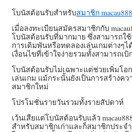
โบนัสต้อนรับสำหรับ
สมาชิก macau88
เมื่อลงทะเบียนสมัครสมาชิกกับ macau88
โบนัสต้อนรับที่มากมาย ซึ่งสามารถใช้
การเดิมพันหรือทดลองเล่นเกมต่างๆได้ 
เงื่อนไขที่เข้าใจง่ายรวมทั้งสามารถเ
โบนัสต้อนรับไม่เฉพาะแต่ช่วยเพิ่มโอ
เล่นเกม แม้กระนั้นยังเป็นการสร้างค
สมาชิกใหม่
โปรโมชั่นรายวันรวมทั้งรายสัปดาห์
เว้นเสียแต่โบนัสต้อนรับแล้ว macau888
สำหรับสมาชิกเก่าและก็สมาชิกประจ