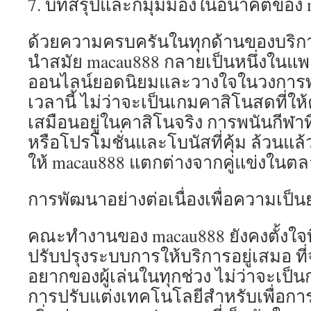
7. บทสรุปและก็มุมมองในอนาคตของ 
ด้วยความครบครันในทุกด้านของบริการ
นำสมัย macau888 กลายเป็นหนึ่งในแ
ออนไลน์ยอดนิยมและวางใจในวงการพ
เวลานี้ ไม่ว่าจะเป็นเกมคาสิโนสดที่ให
เสมือนอยู่ในคาสิโนจริง การพนันกีฬาท
หรือโปรโมชั่นและโบนัสที่คุ้ม ล้วนแล้ว
ให้ macau888 แตกต่างจากคู่แข่งในต
การพัฒนาอย่างต่อเนื่องเพื่อความเป็
คณะทำงานของ macau888 ยังคงตั้งใจ
ปรับปรุงระบบการให้บริการอยู่เสมอ 
อยากของผู้เล่นในทุกช่วง ไม่ว่าจะเป็
การปรับแต่งเทคโนโลยีสำหรับเพื่อก