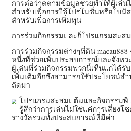
การต่อว่าดตามข้อมูลช่วยทำให้ผู้เล่
สำหรับเพื่อการใช้โปรโมชั่นหรือโบนัสท
สำหรับเพื่อการเพิ่มทุน
การร่วมกิจกรรมและก็โปรแกรมสะสม
การร่วมกิจกรรมต่างๆที่ดิน macau888 
หนึ่งที่ช่วยเพิ่มประสบการณ์และจังห
ผู้เล่นที่ร่วมกิจกรรมพวกนี้เห็นแก่ได้ร
เพิ่มเติมอีกซึ่งสามารถใช้ประโยชน์สำ
ถัดมา
โปรแกรมสะสมแต้มและกิจกรรมพิเ
รู้สึกว่าการเล่นไม่ใช่แค่การเสี่ยงโ
รางวัลรวมทั้งประสบการณ์ที่มีค่า