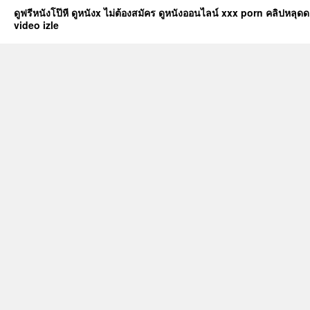
ดูฟรีหนังโป๊หี ดูหนังx ไม่ต้องสมัคร ดูหนังออนไลน์ xxx porn คลิปหลุ
video izle