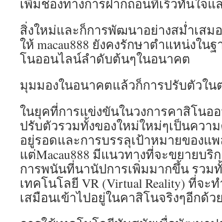
เพิ่มช่องทางการฝากถอนที่เร็วทันใจแ
สิ่งใหม่และก็การพัฒนาอย่างสม่ำเสมอเ
ให้ macau888 ยังคงรักษาตำแหน่งใน
โนออนไลน์ลำดับต้นๆในอนาคต
มุมมองในอนาคตแล้วก็การปรับตัวใ
ในยุคที่การแข่งขันในวงการคาสิโนออ
ปรับตัวรวมทั้งของใหม่ใหม่ๆเป็นคว
อยู่รอดและการบรรลุเป้าหมายของแพ
แต่Macau888 มีแนวทางที่จะขยายบร
การพนันที่นานัปการเพิ่มมากขึ้น รวม
เทคโนโลยี VR (Virtual Reality) ที่จะทำใ
เสมือนเข้าไปอยู่ในคาสิโนจริงๆอีกด้ว