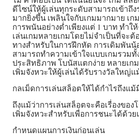
ดีไซน์ให้ผู้เล่นทุกระดับสามารถเข้าถึ
มากยิ่งขึ้น เพลินใจกับเกมมากมาย เ
การพนันอย่างต่ำเพียงแต่ 1 บาท ทำ
เล่นเกมหลายเกมโดยไม่จำเป็นที่จะต้อ
ทางสำหรับในการฝึกหัด การเดิมพันน้
สามารถทำความเข้าใจแบบเกมรวมทั้งว
ประสิทธิภาพ โบนัสแตกง่าย หลายเกมมี
เพิ่มจังหวะให้ผู้เล่นได้รับรางวัลใหญ่แ
กลเม็ดการเล่นสล็อตให้ได้กำไรถึงแม้
ถึงแม้ว่าการเล่นสล็อตจะคือเรื่องขอ
เพิ่มจังหวะสำหรับเพื่อการชนะได้ด้วยเค
กำหนดแผนการเงินก่อนเล่น