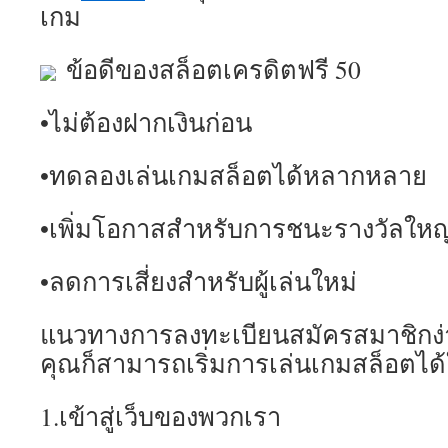
เกม
ข้อดีของสล็อตเครดิตฟรี 50
•ไม่ต้องฝากเงินก่อน
•ทดลองเล่นเกมสล็อตได้หลากหลาย
•เพิ่มโอกาสสำหรับการชนะรางวัลใหญ
•ลดการเสี่ยงสำหรับผู้เล่นใหม่
แนวทางการลงทะเบียนสมัครสมาชิกง่าย
คุณก็สามารถเริ่มการเล่นเกมสล็อตได้
1.เข้าสู่เว็บของพวกเรา