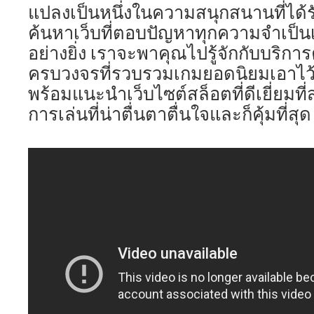
แปลงเป็นหนึ่งในความสนุกสนานที่ได้
ค้นหาเว็บที่ตอบปัญหาทุกความจำเป็นเป
อย่างยิ่ง เราจะพาคุณไปรู้จักกับบริ
ครบวงจรที่รวบรวมเกมยอดนิยมเอาไว้ใ
พร้อมแนะนำเว็บไซต์สล็อตที่ดีเยี่ยมที
การเล่นที่น่าตื่นตาตื่นใจและก็คุ้มที่สุด