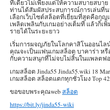
ที่เดียวไม่เพียงแต่ให้ความสบายสบาย แ
ท่านได้สัมผัสประสบการณ์การเล่นที่น
เลือกเว็บไซต์สล็อตที่เยี่ยมที่สุดคือ
เพลิดเพลินกับเกมอย่างเต็มที่ แล้วก็เพ
รายได้ในระยะยาว
เริ่มการผจญภัยในโลกคาสิโนออนไลน์ได้
คุณจะเป็นแฟนเกมสล็อต บาคาร่า หร
กับความสนุกที่ไม่จบไม่สิ้นในแพลตฟอร
เกมสล็อต Jinda55 Jinda55.wiki 18 March
เกมสล็อต สล็อตแตกทุกชั่วโมง Top 42
ขอขอบพระคุณweb
สล็อต
https://bit.ly/jinda55-wiki