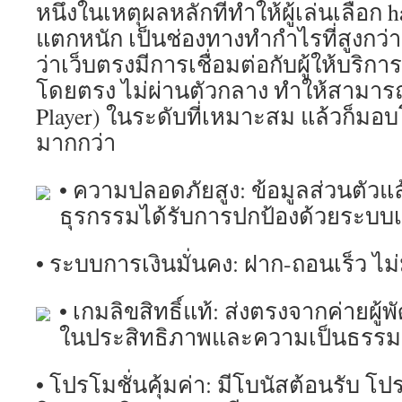
หนึ่งในเหตุผลหลักที่ทำให้ผู้เล่นเลือก
แตกหนัก เป็นช่องทางทำกำไรที่สูงกว่าเ
ว่าเว็บตรงมีการเชื่อมต่อกับผู้ให้บริก
โดยตรง ไม่ผ่านตัวกลาง ทำให้สามารถตั
Player) ในระดับที่เหมาะสม แล้วก็มอบ
มากกว่า
• ความปลอดภัยสูง: ข้อมูลส่วนตัว
ธุรกรรมได้รับการปกป้องด้วยระบบเข
• ระบบการเงินมั่นคง: ฝาก-ถอนเร็ว ไม่
• เกมลิขสิทธิ์แท้: ส่งตรงจากค่ายผู้พ
ในประสิทธิภาพและความเป็นธรรม
• โปรโมชั่นคุ้มค่า: มีโบนัสต้อนรับ โป