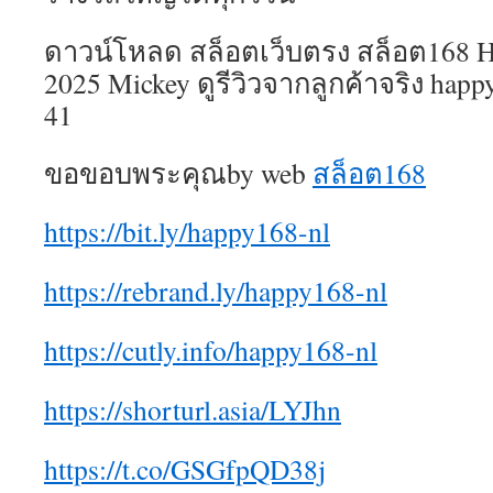
ดาวน์โหลด สล็อตเว็บตรง สล็อต168 H
2025 Mickey ดูรีวิวจากลูกค้าจริง happ
41
ขอขอบพระคุณby web
สล็อต168
https://bit.ly/happy168-nl
https://rebrand.ly/happy168-nl
https://cutly.info/happy168-nl
https://shorturl.asia/LYJhn
https://t.co/GSGfpQD38j