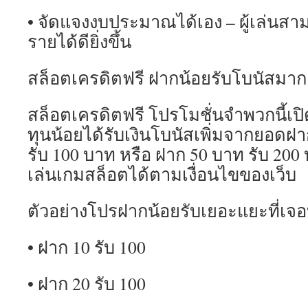
• จัดแจงงบประมาณได้เอง – ผู้เล่นส
รายได้ดียิ่งขึ้น
สล็อตเครดิตฟรี ฝากน้อยรับโบนัสมาก 
สล็อตเครดิตฟรี โปรโมชั่นจำพวกนี้เปิดโ
ทุนน้อยได้รับเงินโบนัสเพิ่มจากยอดฝา
รับ 100 บาท หรือ ฝาก 50 บาท รับ 200
เล่นเกมสล็อตได้ตามเงื่อนไขของเว็บ
ตัวอย่างโปรฝากน้อยรับเยอะแยะที่เจอ
• ฝาก 10 รับ 100
• ฝาก 20 รับ 100