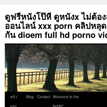
ดูฟรีหนังโป๊หี ดูหนังx ไม่ต้อ
ออนไลน์ xxx porn คลิปหลุด
กัน dioem full hd porno vi
ข้าม
หน้า
Blog
Contact
Welcome to the
ไป
แรก
family!