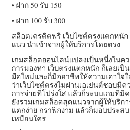
• ฝาก 50 รับ 150
• ฝาก 100 รับ 300
สล็อตเครดิตฟรี เว็บไซต์ตรงแตกหนัก 
แนว นำเข้าจากผู้ให้บริการโดยตรง
เกมสล็อตออนไลน์แปลงเป็นหนึ่งในควา
การมองหา เว็บตรงแตกหนัก ก็เลยเป็นสิ่ง
มือใหม่และก็มืออาชีพให้ความเอาใจใส่ม
ว่าเว็บไซต์ตรงไม่ผ่านเอเย่นต์ชอบมีควา
การจ่ายที่โปร่งใส แล้วก็ระบบเกมที่มี
ยังรวมเกมสล็อตสุดแนวจากผู้ให้บริการชั้
แตกง่าย กราฟิกงาม แล้วก็มอบประสบก
เหมือนใคร