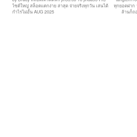
ไซต์ใหญ่ สล็อตแตกง่าย ล่าสุด จ่ายจริงทุกวัน เล่นได้
ทุกยอดฝาก 10
กำไรไม่อั้น AUG 2025
ล้านก็ถ