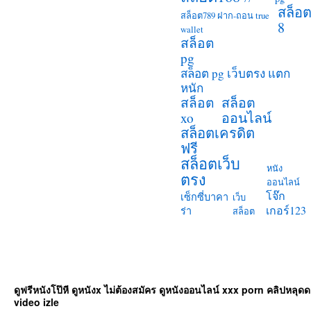
สล็อ
สล็อต789 ฝาก-ถอน true
8
wallet
สล็อต
pg
สล็อต pg เว็บตรง แตก
หนัก
สล็อต
สล็อต
ออนไลน์
xo
สล็อตเครดิต
ฟรี
สล็อตเว็บ
หนัง
ตรง
ออนไลน์
โจ๊ก
เซ็กซี่บาคา
เว็บ
เกอร์123
ร่า
สล็อต
ดูฟรีหนังโป๊หี ดูหนังx ไม่ต้องสมัคร ดูหนังออนไลน์ xxx porn คลิปหลุ
video izle