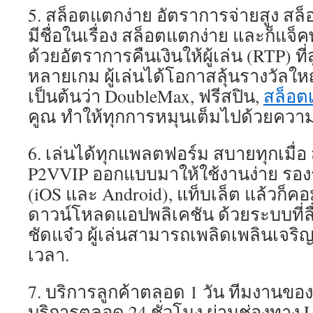
5. สล็อตแตกง่าย อัตราการจ่ายสูง สล
มีชื่อในเรื่อง สล็อตแตกง่าย และก็แจ็ค
ด้วยอัตราการคืนเงินให้ผู้เล่น (RTP) ที่
หลายเกม ผู้เล่นได้โอกาสลุ้นรางวัลให
เป็นต้นว่า DoubleMax, ฟรีสปิน,
สล็อต
คูณ ทำให้ทุกการหมุนเต็มไปด้วยความ
6. เล่นได้ทุกแพลตฟอร์ม สบายทุกเมื่อ
P2VVIP ออกแบบมาให้ใช้งานง่าย รองรั
(iOS และ Android), แท็บเล็ต แล้วก็คอ
ดาวน์โหลดแอปพลิเคชัน ด้วยระบบที่ล
ชัดแจ๋ว ผู้เล่นสามารถเพลิดเพลินเจริญ
เวลา.
7. บริการลูกค้าตลอด 1 วัน ทีมงานขอ
บริการตลอด 24 ชั่วโมง ผ่านช่องทาง 