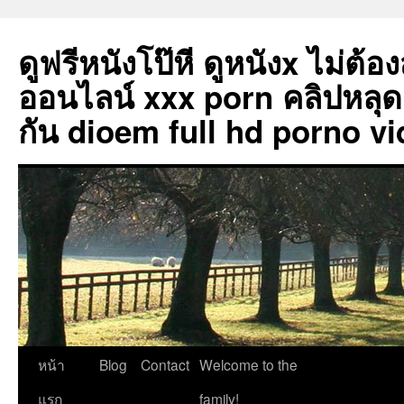
ดูฟรีหนังโป๊หี ดูหนังx ไม่ต้อ
ออนไลน์ xxx porn คลิปหลุด
กัน dioem full hd porno vi
ข้าม
หน้า
Blog
Contact
Welcome to the
ไป
แรก
family!