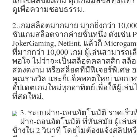
แก้ไขผลของเกม ทุกเกมมีลิขสิทธิ์แท้ร
ดูเพื่อความชอบธรรม.
2.เกมสล็อตมากมาย มากยิ่งกว่า 10,0
ชันเกมสล็อตจากค่ายชั้นหนึ่ง ดังเช่น P
JokerGaming, NetEnt, แล้วก็ Microg
ที่มากกว่า 10,000 เกม ผู้เล่นสามารถ
พอใจ ไม่ว่าจะเป็นสล็อตคลาสสิก สล็อต
สดงดงาม หรือสล็อตที่มีฟีเจอร์พิเศษ อย
คูณรางวัล และก็แจ็คพอตใหญ่ นอกเหนื
อัปเดตเกมใหม่ทุกอาทิตย์เพื่อให้ผู้เล
ที่สดใหม่.
3. ระบบฝาก-ถอนอัตโนมัติ รวดเร็ว
ฝาก-ถอนอัตโนมัติ ที่ทันสมัย ผู้เ
ข้างใน 2 วินาที โดยไม่ต้องแจ้งสลิป