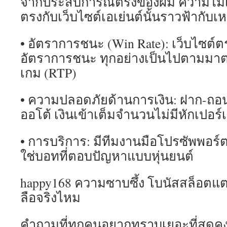
จากประสบการณ์ตรงของผม ความไม่เห
ตรงกับเว็บไซต์เอเย่นต์นั้นราวฟ้ากับเ
• อัตราการชนะ (Win Rate): เว็บไซต์
อัตราการชนะ ทุกอย่างเป็นไปตามม
เกม (RTP)
• ความปลอดภัยด้านการเงิน: ฝาก-ถอ
ออโต้ เงินเข้าเต็มจำนวนไม่มีหักเปอร์เ
• การบริการ: มีทีมงานมือโปรซัพพอร์ต
ใช่บอทที่ตอบปัญหาแบบหุ่นยนต์
happy168 ความซาบซึ้ง โบนัสสล็อตแต
ลือจริงไหม
คำถามที่ทุกคนอยากทราบเยอะที่สุดคงจะห