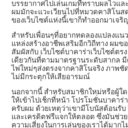
บรรยากาศไปเล่นเกมที่ทราบผลไวและใช้
ผมมักจะแวะเวียนไปที่หมวดคาสิโนสดค
ของเว็บไซต์แห่งนี้เขาก็ทำออกมาเจริ
สำหรับเพื่อนๆที่อยากทดลองแปลงแนว
แหล่งสร้างอาชีพเสริมอีกวิถีทาง ผมขอ
สัมผัสกับ เว็บไซต์บาคาร่าเว็บไซต์ตรง 
เดียวกันที่ตามมาตรฐานระดับสากล ม
ไพ่ใหม่ๆส่งตรงจากคาสิโนจริง ภาพชั
ไม่มีกระตุกให้เสียอารมณ์
นอกจากนี้ สำหรับสมาชิกใหม่หรือผู้ใด
ให้เข้าไปเช็กที่หน้า โปรโมชั่นบาคาร่า
ครับผม ด้วยเหตุว่าเขามีโบนัสต้อนรับ
และเครดิตฟรีแจกให้ตลอด ซึ่งมันช่วย
ความเสี่ยงในการเล่นของเราได้มากไม่