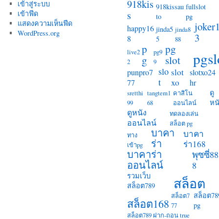
918kis
เข้าสู่ระบบ
918kissau
fullslot
s
เข้าฟีด
to
pg
แสดงความเห็นฟีด
joker
happy16
jinda5
jinda8
WordPress.org
3
8
5
88
p
pg
live2
pg9
pgsl
g
slot
2
9
slo
slot
punpro7
slotxo24
t
xo
77
hr
ดู
sretthi
tangtem1
คาสิโน
หน
99
68
ออนไลน์
ดูหนัง
ทดลองเล่น
ออนไลน์
สล็อต pg
บาคา
บาคา
ทาง
ร่า
ร่า168
เข้าpg
บาคาร่า
พุซซี่88
ออนไลน์
8
รวมเว็บ
สล็อต
สล็อต789
สล็อต78
สล็อต7
สล็อต168
pg
77
สล็อต789 ฝาก-ถอน true