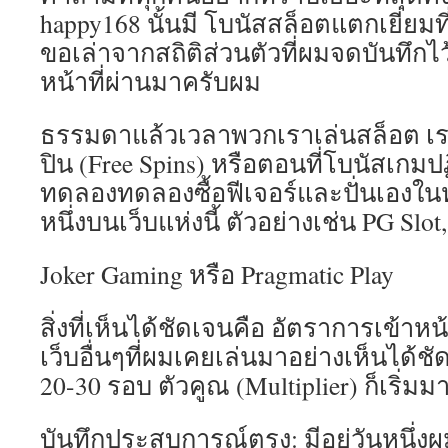
happy168 นั้นมี โบนัสสล็อตแตกเยี่ยมที
ขอเล่าจากสถิติส่วนตัวที่ผมจดบันทึก
หน้าที่ผ่านมาครับผม
ธรรมดาแล้วเวลาพวกเราเล่นสล็อต เรา
ปิน (Free Spins) หรือตอนที่โบนัสเกมปฏ
ทดลองทดลองซื้อฟีเจอร์และปั่นเองใน
หนึ่งบนเว็บแห่งนี้ ตัวอย่างเช่น PG Slot,
Joker Gaming หรือ Pragmatic Play
สิ่งที่เห็นได้ชัดเจนคือ อัตราการเข้าหน
เว็บอื่นๆที่ผมเคยเล่นมาอย่างเห็นได้ชั
20-30 รอบ ตัวคูณ (Multiplier) ก็เริ่ม
บันทึกประสบการณ์ตรง: มีอยู่วันหนึ่ง