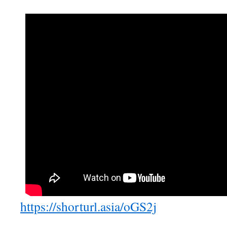
https://shorturl.asia/oGS2j