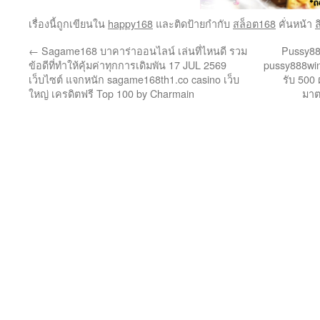
เรื่องนี้ถูกเขียนใน
happy168
และติดป้ายกำกับ
สล็อต168
คั่นหน้า
ล
←
Sagame168 บาคาร่าออนไลน์ เล่นที่ไหนดี รวม
Pussy88
ข้อดีที่ทำให้คุ้มค่าทุกการเดิมพัน 17 JUL 2569
pussy888win
เว็บไซต์ แจกหนัก sagame168th1.co casino เว็บ
รับ 500
ใหญ่ เครดิตฟรี Top 100 by Charmain
มาต