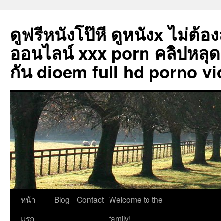
ดูฟรีหนังโป๊หี ดูหนังx ไม่ต้อ
ออนไลน์ xxx porn คลิปหลุด
กัน dioem full hd porno vi
ข้าม
หน้า
Blog
Contact
Welcome to the
ไป
แรก
family!