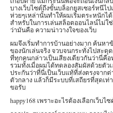
เกือบตาย แม้กระนั้นพอจะถอนเงินกลับโ
บางเว็บไซต์ถึงขั้นบล็อกยูสเซอร์หนีไ
ห่วยๆเหล่านั้นทำให้ผมเริ่มตระหนักได้ว่
สำหรับในการเล่นสล็อตออนไลน์ไม่ใช่แ
ว่ามันคือ ความน่าวางใจของเว็บ
ผมจึงเริ่มทำการบ้านอย่างมาก ค้นหาข้อ
ของนักเล่นจริง จวบจนกระทั่งไปสะดุดต
ที่ทุกคนกล่าวเป็นเสียงเดียวกันว่านี่
รวมทั้งเมื่อผมได้ทดลองสัมผัสด้วยตัวเ
ประกันว่าที่นี่เป็นเว็บแท้ที่ส่งตรงจาก
ตัวกลาง แล้วก็มีระบบที่เสถียรที่สุดเท
ขอรับ
happy168 เพราะอะไรต้องเลือกเว็บไซต์