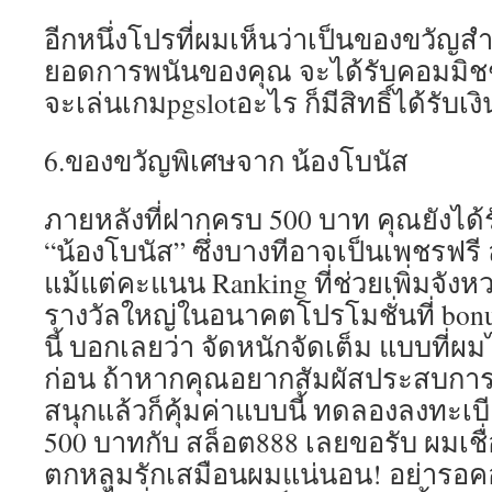
อีกหนึ่งโปรที่ผมเห็นว่าเป็นของขวัญสำ
ยอดการพนันของคุณ จะได้รับคอมมิชชั
จะเล่นเกมpgslotอะไร ก็มีสิทธิ์ได้รับเง
6.ของขวัญพิเศษจาก น้องโบนัส
ภายหลังที่ฝากครบ 500 บาท คุณยังได
“น้องโบนัส” ซึ่งบางทีอาจเป็นเพชรฟรี 
แม้แต่คะแนน Ranking ที่ช่วยเพิ่มจังห
รางวัลใหญ่ในอนาคตโปรโมชั่นที่ bonu
นี้ บอกเลยว่า จัดหนักจัดเต็ม แบบที่ผ
ก่อน ถ้าหากคุณอยากสัมผัสประสบการณ
สนุกแล้วก็คุ้มค่าแบบนี้ ทดลองลงทะเบ
500 บาทกับ สล็อต888 เลยขอรับ ผมเชื
ตกหลุมรักเสมือนผมแน่นอน! อย่ารอค