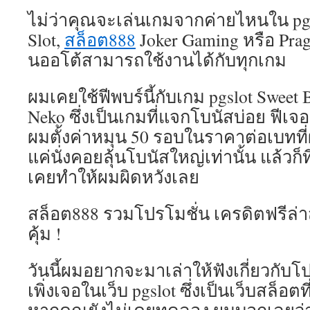
ไม่ว่าคุณจะเล่นเกมจากค่ายไหนใน pgsl
Slot,
สล็อต888
Joker Gaming หรือ Prag
นออโต้สามารถใช้งานได้กับทุกเกม
ผมเคยใช้ฟีพบร์นี้กับเกม pgslot Sweet
Neko ซึ่งเป็นเกมที่แจกโบนัสบ่อย ฟีเจ
ผมตั้งค่าหมุน 50 รอบในราคาต่อเบทที่
แค่นั่งคอยลุ้นโบนัสใหญ่เท่านั้น แล้วก็ท
เคยทำให้ผมผิดหวังเลย
สล็อต888 รวมโปรโมชั่น เครดิตฟรีล่าส
คุ้ม !
วันนี้ผมอยากจะมาเล่าให้ฟังเกี่ยวกับโ
เพิ่งเจอในเว็บ pgslot ซึ่งเป็นเว็บสล็