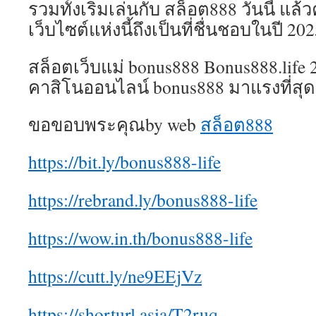
รวมทั้งเริ่มเล่นกับ สล็อต888 วันนี้ 
เว็บไซต์แห่งนี้ถึงเป็นที่ชื่นชอบในปี 20
สล็อตเว็บแม่ bonus888 Bonus888.life
คาสิโนออนไลน์ bonus888 มาแรงที่สุด
ขอขอบพระคุณby web
สล็อต888
https://bit.ly/bonus888-life
https://rebrand.ly/bonus888-life
https://wow.in.th/bonus888-life
https://cutt.ly/ne9EEjVz
https://shorturl.asia/T2ruq