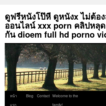
ดูฟรีหนังโป๊หี ดูหนังx ไม่ต้อ
ออนไลน์ xxx porn คลิปหลุด
กัน dioem full hd porno vi
ข้าม
หน้า
Blog
Contact
Welcome to the
ไป
แรก
family!