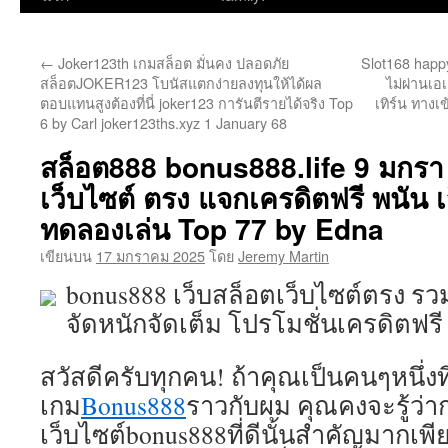
ยัง
←
Joker123th เกมสล็อต มั่นคง ปลอดภัย
Slot168 happy
เนื้อหา
สล็อตJOKER123 โบนัสแตกง่ายลงทุนให้ได้ผล
ไม่ผ่านเอ
ตอบแทนสูงต้องที่นี่ joker123 การันตีรายได้จริง Top
เทิร์น ทาง
6 by Carl joker123ths.xyz 1 January 68
สล็อต888 bonus888.life 9 มกร
เว็บไซต์ ตรง แจกเครดิตฟรี พนัน
ทดลองเล่น Top 77 by Edna
เขียนบน
17 มกราคม 2025
โดย
Jeremy Martin
bonus888 เว็บสล็อตเว็บไซต์ตรง ร
จัดหนักจัดเต็ม โปรโมชั่นเครดิตฟรี 
สวัสดีครับทุกคน! ถ้าคุณเป็นคนๆหนึ่งที
เกม
Bonus888
ราวกับผม คุณคงจะรู้ว่า
เว็บไซต์bonus888ที่ดีนั้นสำคัญมากเพีย