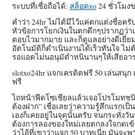
ระบบที่เชื่อถือได้:
สล็อตxo
24 ชั่วโมง
คำว่า 24hr ไม่ได้มีไว้แค่ตกแต่งชื่อ
หัวข้อการโยกเงินในตกดึกๆปรากฏว่าเจ
ตอบไวมากมาย และก็ดูแลอย่างดีเยี่
อัตโนมัติก็ดำเนินงานได้เร็วทันใจ ไม่ต
รอแอดไม่นอนุมัตำหนินานๆให้เสียอา
slotxo24hr แจกเครดิตฟรี 50 เล่นสนุก 
ฟรี
ไถหน้าฟีดโซเชียลแล้วเจอโปรโมทชนิ
ต้องฝาก” เชื่อเลยว่าความรู้สึกแรกเป็
เองก็เคยอยู่ในจุดนั้นครับ จนกระทั่งวัน
ต้องการลองของใหม่เลยตกลงใจกดเข้า
ว่าไอ้ที่เขาว่าแจก 50 บาทเนี่ย มันจ