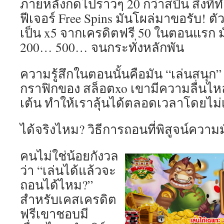
ภายหลังกดไปราวๆ 20 กว่าสปิน สิ่งที่
ฟีเจอร์ Free Spins มันโผล่มาขอรับ! ตั
เป็น x5 จากเครดิตฟรี 50 ในตอนแรก มั
200… 500… จนกระทั่งหลักพัน
ความรู้สึกในตอนนั้นคือมัน “เล่นสนุก” ก
กราฟิกของ สล็อตxo เขามีความลื่นไหล
เต้น ทำให้เราลุ้นได้ตลอดเวลาโดยไม่เคย
ได้จริงไหม? วิธีการถอนที่พิสูจน์ความม
คนไม่ใช่น้อยกังวล
ว่า “เล่นได้แล้วจะ
ถอนได้ไหม?”
สำหรับเคสเครดิต
ฟรีเขาชอบมี