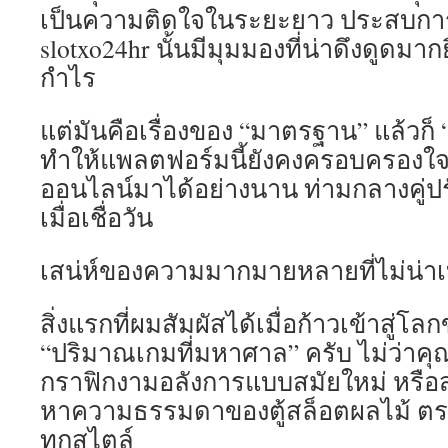
เป็นความติดใจในระยะยาว ประสบกา
slotxo24hr นั้นมีมุมมองที่น่าดึงดูดมากย
กำไร
แต่มันคือเรื่องของ “มาตรฐาน” แล้วก
ทำให้แพลตฟอร์มนี้ยังคงครอบครองใจ
ออนไลน์มาได้อย่างนาน ท่ามกลางคู่ปรับ
เมื่อเชื่อวัน
เสน่ห์ของความมากมายหลายที่ไม่น่าเบ
สิ่งแรกที่ผมสัมผัสได้เมื่อก้าวเข้าสู่โล
“ปริมาณเกมที่มหาศาล” ครับ ไม่ว่าค
กราฟิกงามอลังการแบบสมัยใหม่ หรือ
หาความธรรมดาของตู้สล็อตผลไม้ ตร
ทุกสไตล์