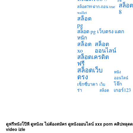
สล็อ
สล็อต789 ฝาก-ถอน true
8
wallet
สล็อต
pg
สล็อต pg เว็บตรง แตก
หนัก
สล็อต
สล็อต
ออนไลน์
xo
สล็อตเครดิต
ฟรี
สล็อตเว็บ
หนัง
ตรง
ออนไลน์
โจ๊ก
เซ็กซี่บาคา
เว็บ
เกอร์123
ร่า
สล็อต
ดูฟรีหนังโป๊หี ดูหนังx ไม่ต้องสมัคร ดูหนังออนไลน์ xxx porn คลิปหลุ
video izle