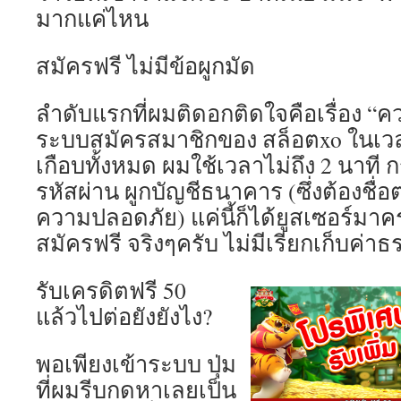
มากแค่ไหน
สมัครฟรี ไม่มีข้อผูกมัด
ลำดับแรกที่ผมติดอกติดใจคือเรื่อง “ค
ระบบสมัครสมาชิกของ สล็อตxo ในเวล
เกือบทั้งหมด ผมใช้เวลาไม่ถึง 2 นาที ก
รหัสผ่าน ผูกบัญชีธนาคาร (ซึ่งต้องชื่อต
ความปลอดภัย) แค่นี้ก็ได้ยูสเซอร์มาค
สมัครฟรี จริงๆครับ ไม่มีเรียกเก็บค่
รับเครดิตฟรี 50
แล้วไปต่อยังยังไง?
พอเพียงเข้าระบบ ปุ่ม
ที่ผมรีบกดหาเลยเป็น