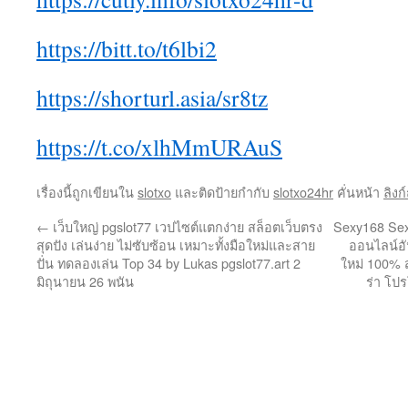
https://bitt.to/t6lbi2
https://shorturl.asia/sr8tz
https://t.co/xlhMmURAuS
เรื่องนี้ถูกเขียนใน
slotxo
และติดป้ายกำกับ
slotxo24hr
คั่นหน้า
ลิงก
←
เว็บใหญ่ pgslot77 เวปไซต์แตกง่าย สล็อตเว็บตรง
Sexy168 Sex
สุดปัง เล่นง่าย ไม่ซับซ้อน เหมาะทั้งมือใหม่และสาย
ออนไลน์อั
ปั่น ทดลองเล่น Top 34 by Lukas pgslot77.art 2
ใหม่ 100% 
มิถุนายน 26 พนัน
ร่า โปร