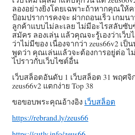
ลองอย่างยิ่งโดยเฉพาะถ้าหากคุณให้
ป้อมปราการคงจะ ฝากถอนเร็ว เกมน
ลูกค้าแบบไม่ละเลย ไม่มีอะไรสลับซับซ
สมัคร ลองเล่น แล้วคุณจะรู้เองว่าเว็บไซ
ว่าไม่มีของ เนื่องจากว่า zeus66v2 เป็นหน
พูดว่า คุณเล่นแล้วจะต้องการอยู่ต่อ ไ
ไปราวกับเว็บไซต์อื่น
เว็บสล็อตอันดับ 1 เว็บสล็อต 31 พฤศจิ
zeus66v2 แตกง่าย Top 38
ขอขอบพระคุณอ้างอิง
เว็บสล็อต
https://rebrand.ly/zeus66
https://cutly.info/zeus66