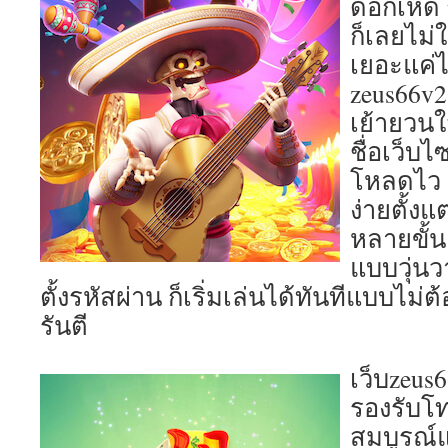
ดอกเห็ด 
ก็เลยไม่ใ
เยอะแค่
zeus66v2
เย้ายวนใ
ชื่อเว็บไซ
โหลดไว 
ง่ายตั้งแ
หลายขั้น
แบบวุ่นว
ตั้งรหัสผ่าน ก็เริ่มเล่นได้ทันทีแบบไม
รันตี
เว็บzeu
รองรับโท
สมบูรณ์แ