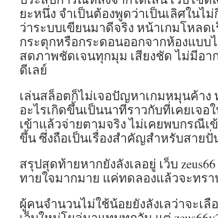
ยะหนึ่ง จำเป็นต้องพูดว่าเป็นเลิศในไม่ก
ว่าระบบเขียนมาดีจริง หน้าเกมโหลดเร
กระตุกหรือกระดอนออกจากห้องแบบไม
สดภาพชัดเจนทุกมุม เสียงชัด ไม่มีอา
ดีเลย์
เล่นสล็อตก็ไม่เจอปัญหาเกมหมุนค้าง ห
อะไรเกิดขึ้นเป็นนาทีราวกับที่เคยเจอ
เข้าแล้วจ่ายตามจริง ไม่เคยพบกรณีเข
ขึ้น ซึ่งถือเป็นเรื่องสำคัญสำหรับสายป
สรุปสุดท้ายหากยังลังเลอยู่ เว็บ zeus66
ทายใจมากมาย แค่ทดลองแล้วจะทรา
ผู้คนจำนวนไม่ใช้น้อยยังลังเลว่าจะเลื
เว็บใหม่โผล่มาแทบทุกวัน แต่ zeus66v2