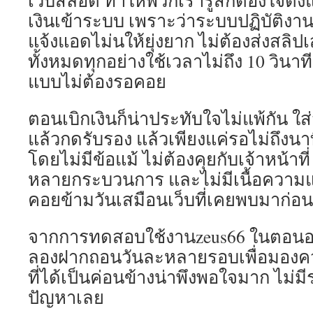
เว็บสล็อต ทำให้พวกเรารู้สึกต้องใจตั้งแต
เงินเข้าระบบ เพราะว่าระบบปฏิบัติงาน
แจ้งแอดไม่นให้ยุ่งยาก ไม่ต้องส่งสลิปเ
ทั้งหมดทุกอย่างใช้เวลาไม่ถึง 10 วินาท
แบบไม่ต้องรอคอย
ตอนเบิกเงินก็น่าประทับใจไม่แพ้กัน 
แล้วกดรับรอง แล้วเพียงแค่รอไม่ถึงนาท
โดยไม่มีข้อแม้ ไม่ต้องคุยกับเจ้าหน้าที่
หลายกระบวนการ และไม่มีเนื้อควา
คอยข้ามวันเสมือนเว็บที่เคยพบมาก่อนห
จากการทดสอบใช้งานzeus66 ในตอนอ
ลองฝากถอนวันละหลายรอบเพื่อมองคว
ที่ได้เป็นค่อนข้างน่าพึงพอใจมาก ไม่ม
ปัญหาเลย