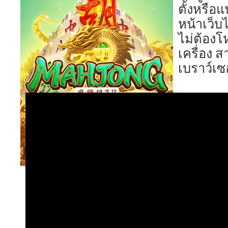
ตั้งหรือแ
หน้าเว็บ
ไม่ต้อง
เครื่อง 
เบราว์เซ