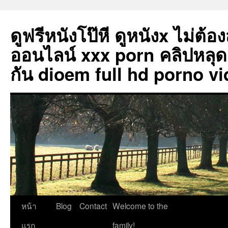
ดูฟรีหนังโป๊หี ดูหนังx ไม่ต้อ
ออนไลน์ xxx porn คลิปหลุด
กัน dioem full hd porno vi
ข้าม
หน้า
Blog
Contact
Welcome to the
ไป
แรก
family!