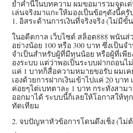
ย้ำคำนี้ในบทความ ผมขอมารวมจุดเด
เล่นจริงมาแกะให้มองเป็นข้อๆดังนี้คร
1. อิสระด้านการเงินที่จริงจริง (ไม่มีขั้
ในอดีตกาล เว็บไซต์ สล็อต888 พนันส
อย่างน้อย 100 หรือ 300 บาท ซึ่งเป็นจำ
จำเป็นสำหรับผู้ที่มีทุนน้อย หรือผู้ที่
องระบบ แต่ว่าพอเป็นระบบฝากถอนไม่มี
แค่ 1 บาทก็สื่อความหมายขอรับ ผมเ
เองด้วยการฝากเงินเข้าไปแค่ 20 บาท แ
ค่อยๆไต่เบทตาละ 1 บาท กระทั่งสามา
ออกมาได้ ระบบนี้ก็เลยให้โอกาสให้ทุก
ทัดเทียม
2. จบปัญหาหัวข้อการโดนดึงเช็ง (ไม่ต้