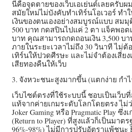
นี่คือจุดตายของเว็บเอเย่นต์เลยครับผม
สมัยใหม่ไม่บังคับทำเทิร์นโอเวอร์ ทำ
เงินของตนเองอย่างสมบูรณ์แบบ สมมุต
500 บาท กดสปินไปแค่ 2 ตา แจ็คพอตแ
บาท คุณสามารถกดถอนเงิน 3,500 บ
ภายในระยะเวลาไม่ถึง 30 วินาที ไม่
เทิร์นให้ปวดศีรษะ และไม่จำต้องเสี่ยงเ
เสียทองคืนให้เว็บ
3. จังหวะชนะสูงมากขึ้น (แตกง่าย กำไรท
เว็บไซต์ตรงที่ใช้ระบบนี้ ชอบเป็นเว็บที
แท้จากค่ายเกมระดับโลกโดยตรง ไม่ว่า
Joker Gaming หรือ Pragmatic Play ซึ่ง
(Return to Player) ที่สูงแล้วก็เป็น
96%-98%) ไม่มีการปรับอัตราแพ้ชนะ ยิ่