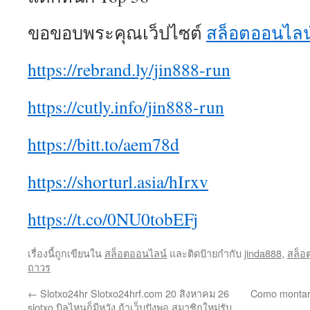
ขอขอบพระคุณเว็ปไซต์
สล็อตออนไลน
https://rebrand.ly/jin888-run
https://cutly.info/jin888-run
https://bitt.to/aem78d
https://shorturl.asia/hIrxv
https://t.co/0NU0tobEFj
เรื่องนี้ถูกเขียนใน
สล็อตออนไลน์
และติดป้ายกำกับ
jinda888
,
สล็อ
ถาวร
←
Slotxo24hr Slotxo24hrf.com 20 สิงหาคม 26
Como montar 
slotxo บิลไหนก็มีหวัง ถ้าเว็บปังพอ สมาชิกใหม่รับ