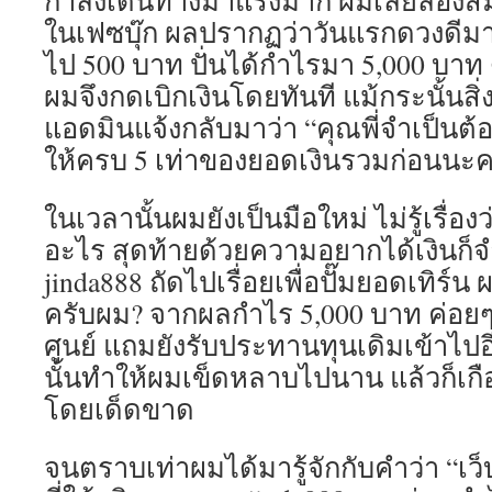
กำลังเดินทางมาแรงมาก ผมเลยลองส
ในเฟซบุ๊ก ผลปรากฏว่าวันแรกดวงดีม
ไป 500 บาท ปั่นได้กำไรมา 5,000 บา
ผมจึงกดเบิกเงินโดยทันที แม้กระนั้นสิ่ง
แอดมินแจ้งกลับมาว่า “คุณพี่จำเป็นต้
ให้ครบ 5 เท่าของยอดเงินรวมก่อนนะค
ในเวลานั้นผมยังเป็นมือใหม่ ไม่รู้เรื่อง
อะไร สุดท้ายด้วยความอยากได้เงินก็จำ
jinda888 ถัดไปเรื่อยเพื่อปั๊มยอดเทิร์น
ครับผม? จากผลกำไร 5,000 บาท ค่อย
ศูนย์ แถมยังรับประทานทุนเดิมเข้าไ
นั้นทำให้ผมเข็ดหลาบไปนาน แล้วก็เกือ
โดยเด็ดขาด
จนตราบเท่าผมได้มารู้จักกับคำว่า “เว็