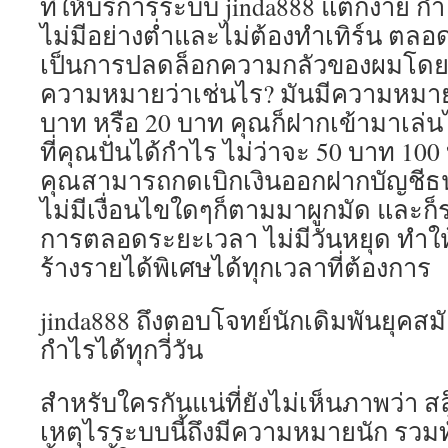
ที่ให้บริการระบบ jinda888 แตกง่าย 
ไม่มีอย่างต่ำและไม่ต้องทำเทิร์น ตลอด 
เป็นการปลดล็อกความกลัวของผมโดยสิ้
ความหมายว่าเช่นไร? มันมีความหมายว่
บาท หรือ 20 บาท คุณก็ฝากเข้ามาเล่นได
ที่คุณปั่นได้กำไร ไม่ว่าจะ 50 บาท 100
คุณสามารถกดเบิกเงินออกฝากบัญชีธ
ไม่มีเงื่อนไขใดๆก็ตามมาผูกมัด และก
การตลอดระยะเวลา ไม่มีวันหยุด ทำ
ร้างรายได้พิเศษได้ทุกเวลาที่ต้องการ
jinda888 ถึงตอบโจทย์นักเดิมพันยุคสมั
กำไรได้ทุกวี่วัน
สำหรับใครกันแน่ที่ยังไม่เห็นภาพว่า 
เหตุไรระบบนี้ถึงมีความหมายนัก รวมท