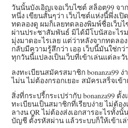
วันนั้นบังเอิญเจอเว็บไซต์ สล็อต99 จา
หนึ่ง เขียนสั้นๆว่า เว็บไซต์แห่งนี้พึ่ง
ทดลองดู ผมก็เลยทดลองพิมพ์ชื่อเว็บไซ
ผ่านประชาสัมพันธ์ มิได้มีโบนัสอะไร
มุ่งมาดอะไรเลย แต่ว่าหลังจากทดลองเล
กลับมีความรู้สึกว่า เออ เว็บนี้มันใช่กว
ทุกวันนี้แปลงเป็นเว็บที่เข้าเล่นแต่ละ
ลงทะเบียนสมัครสมาชิก bonanza99 ง่
ไม่น ไม่ต้องกรอกเยอะ สมัครเสร็จเข้า
สิ่งที่กระปรี้กระเปร่ากับ bonanza99 ตั
ทะเบียนเป็นสมาชิกที่เรียบง่าย ไม่ต้
ลางน QR ไม่ต้องส่งเอกสารอะไรทั้งนั้น
บัญชี ตั้งรหัสผ่าน แล้วระบบก็ให้เข้าเล