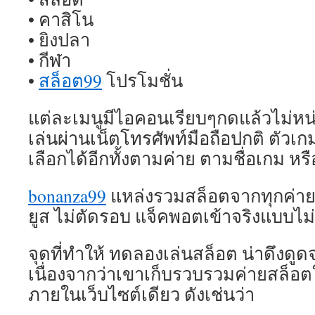
• คาสิโน
• ยิงปลา
• กีฬา
•
สล็อต99
โปรโมชั่น
แต่ละเมนูมีไอคอนเรียบๆกดแล้วไม่หน่
เล่นผ่านเน็ตโทรศัพท์มือถือปกติ ตัวเ
เลือกได้อีกทั้งตามค่าย ตามชื่อเกม หร
bonanza99
แหล่งรวมสล็อตจากทุกค่ายใ
ยูส ไม่ตัดรอบ แจ็คพอตเข้าจริงแบบไ
จุดที่ทำให้ ทดลองเล่นสล็อต น่าดึงดูดจ
เนื่องจากว่าเขาเก็บรวบรวมค่ายสล็อตให
ภายในเว็บไซต์เดียว ดังเช่นว่า