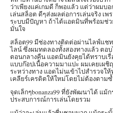
ว่าเพียงแค่เกมดี ก็พอแล้ว แต่ว่าผมบ
เล่นสล็อต ดีๆส่งผลต่อการเล่นจริง เพร
ระบบมีปัญหา ถ้าได้แอดมินที่พร้อมช่วย
มั่นใจ
สล็อต99 มีช่องทางติดต่อผ่านไลฟ์แชท
ไลน์ ซึ่งผมทดลองทั้งสองทางแล้ว ต
ตอนกลางคืน แอดมินยังคุยได้ทราบเรื่
แบบก๊อปเนื้อความมาแปะ ผมเคยเผชิ
ระหว่างทาง แอดไม่นเข้าไปสำรวจให้ทั
เคลียร์เครดิตให้ใหม่โดยไม่ต้องตามซ้
จุดเล็กๆbonanza99 ที่ยังพัฒนาได้ แม้
ประสบการณ์การเล่นโดยรวม
แม้ว่าจะเล่นแล้วชื่นชอบมาก แม้กระนั้