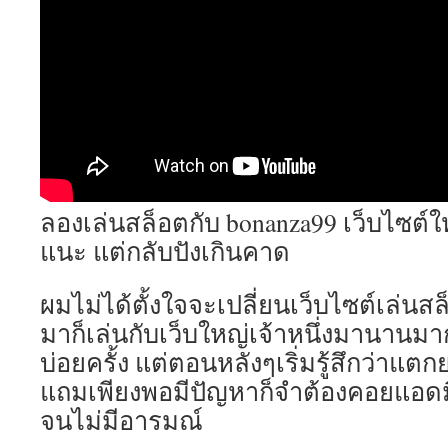
ลองเล่นสล็อตกับ bonanza99 เว็บไซต์ให
แนะ แต่กลับปังเกินคาด
ผมไม่ได้ตั้งใจจะเปลี่ยนเว็บไซต์เล่นส
มาก็เล่นกับเว็บใหญ่เจ้าหนึ่งมานานมาก
บ่อยครั้ง แต่ตอนหลังๆเริ่มรู้สึกว่าแตก
แถมเพียงพอมีปัญหาก็จำต้องคอยแอด
จนไม่มีอารมณ์