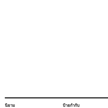
นิยาม
ป้ายกำกับ