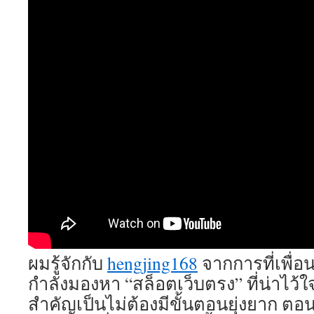
ผมรู้จักกับ
hengjing168
จากการที่เพื่
กำลังมองหา “สล็อตเว็บตรง” ที่น่าไว้ใจ 
สำคัญเป็นไม่ต้องมีขั้นตอนยุ่งยาก ตอน