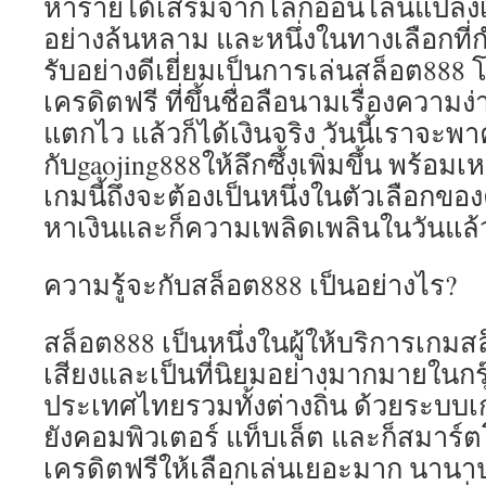
หารายได้เสริมจากโลกออนไลน์แปลงเ
เดี๋ยว
อย่างล้นหลาม และหนึ่งในทางเลือกที่
นี้
อะไร
รับอย่างดีเยี่ยมเป็นการเล่นสล็อต888 โ
ก็
เครดิตฟรี ที่ขึ้นชื่อลือนามเรื่องความ
แพง
ลงทุน
แตกไว แล้วก็ได้เงินจริง วันนี้เราจะพา
น้อย
กับgaojing888ให้ลึกซึ้งเพิ่มขึ้น พร้อ
แตก
หนัก
เกมนี้ถึงจะต้องเป็นหนึ่งในตัวเลือกขอ
กัน
หาเงินและก็ความเพลิดเพลินในวันแล้ว
เถอะ
Top
41
ความรู้จะกับสล็อต888 เป็นอย่างไร?
by
Sherlen
สล็อต888 เป็นหนึ่งในผู้ให้บริการเกมสล
Hengji
เสียงและเป็นที่นิยมอย่างมากมายในกร
ประเทศไทยรวมทั้งต่างถิ่น ด้วยระบบเกม
ยังคอมพิวเตอร์ แท็บเล็ต และก็สมาร์ตโ
เครดิตฟรีให้เลือกเล่นเยอะมาก นานาป