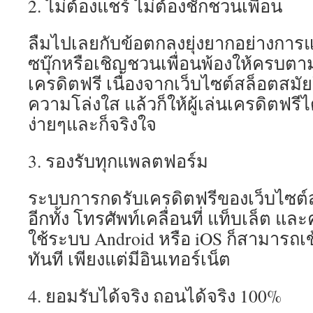
2. ไม่ต้องแชร์ ไม่ต้องชักชวนเพื่อน
ลืมไปเลยกับข้อตกลงยุ่งยากอย่างการแ
ซบุ๊กหรือเชิญชวนเพื่อนพ้องให้ครบตา
เครดิตฟรี เนื่องจากเว็บไซต์สล็อตสมัย
ความโล่งใส แล้วก็ให้ผู้เล่นเครดิตฟร
ง่ายๆและก็จริงใจ
3. รองรับทุกแพลตฟอร์ม
ระบบการกดรับเครดิตฟรีของเว็บไซต์ส
อีกทั้ง โทรศัพท์เคลื่อนที่ แท็บเล็ต แล
ใช้ระบบ Android หรือ iOS ก็สามารถเข
ทันที เพียงแต่มีอินเทอร์เน็ต
4. ยอมรับได้จริง ถอนได้จริง 100%