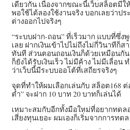
เดียวกัน เนื่องจากขณะนี้เว็บสล็อตมีใ
พอใช้ได้ลองใช้งานจริง บอกเลยว่าประ
ต่างออกไปจริงๆ
“ระบบฝาก-ถอน” ที่เร็วมาก แบบที่ซึ่งพ
เลย ฝากเงินเข้าไปไม่ถึงไม่กี่วินาทีก็
ทันที ส่วนตอนถอนเงินก็ด้วยเหมือนก
ก็ยังได้รับเงินเร็ว ไม่มีค้าง ไม่มีเลื่อน
ว่าเว็บนี้มีระบบออโต้ที่เสถียรจริงๆ
จุดที่ทำให้ผมเลือกเล่นกับ สล็อต168 ต่อเ
ต่ำ” จะฝาก 10 บาท 20 บาทก็เล่นได้
เหมาะสมกับอีกทั้งมือใหม่ที่อยากทดลอง 
เสี่ยงทุนเยอะ ผมเองก็เริ่มจากการทดล