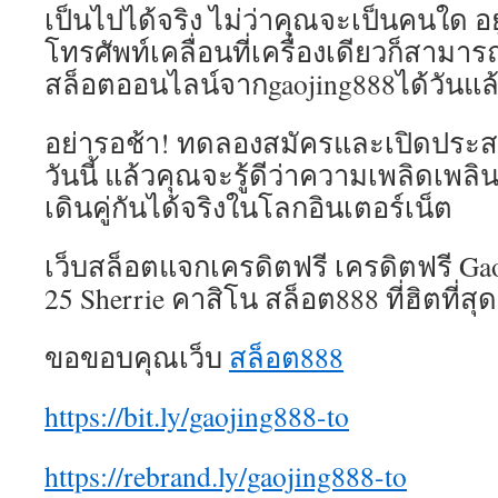
เป็นไปได้จริง ไม่ว่าคุณจะเป็นคนใด อย
โทรศัพท์เคลื่อนที่เครื่องเดียวก็สามาร
สล็อตออนไลน์จากgaojing888ได้วันแล้
อย่ารอช้า! ทดลองสมัครและเปิดประส
วันนี้ แล้วคุณจะรู้ดีว่าความเพลิดเ
เดินคู่กันได้จริงในโลกอินเตอร์เน็ต
เว็บสล็อตแจกเครดิตฟรี เครดิตฟรี Gaoj
25 Sherrie คาสิโน สล็อต888 ที่ฮิตที่สุ
ขอขอบคุณเว็บ
สล็อต888
https://bit.ly/gaojing888-to
https://rebrand.ly/gaojing888-to