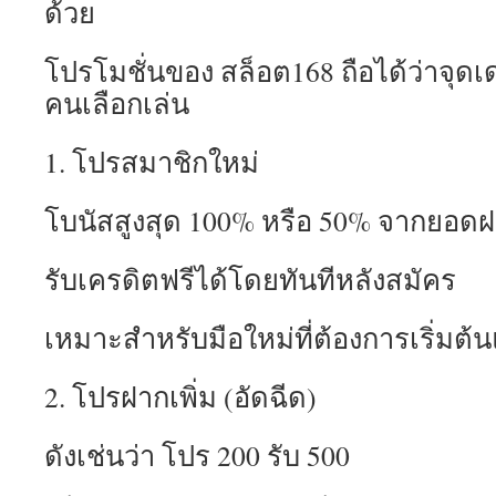
ด้วย
โปรโมชั่นของ สล็อต168 ถือได้ว่าจุดเ
คนเลือกเล่น
1. โปรสมาชิกใหม่
โบนัสสูงสุด 100% หรือ 50% จากยอด
รับเครดิตฟรีได้โดยทันทีหลังสมัคร
เหมาะสำหรับมือใหม่ที่ต้องการเริ่มต้น
2. โปรฝากเพิ่ม (อัดฉีด)
ดังเช่นว่า โปร 200 รับ 500