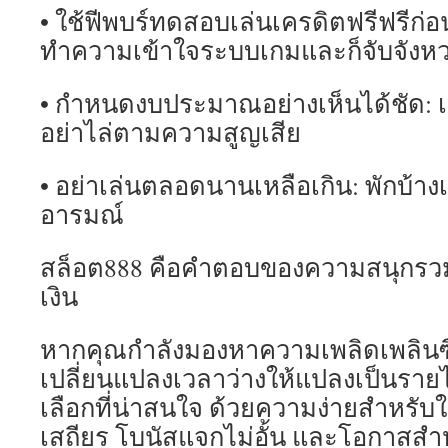
• ใช้ฟีพบร์ทดสอบเล่นเครดิตฟรีฟรีก่อนล
ทำความเข้าใจระบบเกมและก็จับจังห
• กำหนดงบประมาณอย่างเห็นได้ชัด: เล
อย่าไล่ตามความสูญเสีย
• อย่าเล่นตลอดนานเหลือเกิน: พักบ้างเ
อารมณ์
สล็อต888 คือคำตอบของความสนุกรวม
เงิน
หากคุณกำลังมองหาความเพลิดเพลินซ
เปลี่ยนแปลงเวลาว่างให้แปลงเป็นรายไ
เลือกที่น่าสนใจ ด้วยความง่ายสำหรับใ
เสถียร โบนัสแจกไม่อั้น และโอกาสสำห