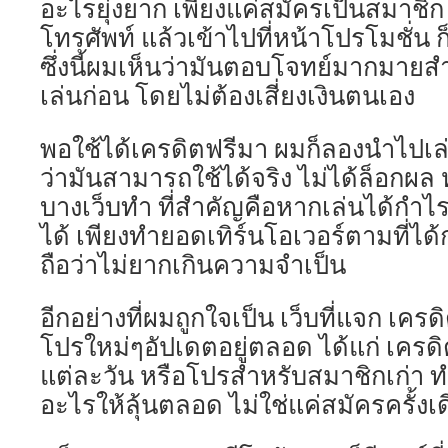
อะไรยุ่งยาก เพียงแค่สมัครเป็นสมาชิ
โทรศัพท์ แล้วเข้าไปที่หน้าโปรโมชั่น ก
ซึ่งนี้ผมเห็นว่ามันตอบโจทย์มากมายสำ
เล่นก่อน โดยไม่ต้องเสี่ยงเงินตนเอง
พอใช้ได้เครดิตฟรีมา ผมก็ลองนำไปเล
ว่ามันสามารถใช้ได้จริง ไม่ได้ล็อกผล
บางเว็บทำ ที่สำคัญคือหากเล่นได้กำไร
ได้ เพียงทำยอดเทิร์นโอเวอร์ตามที่ได
ถือว่าไม่ยากเกินความจำเป็น
อีกอย่างที่ผมถูกใจเป็น เว็บที่แจก เครดิ
โปรใหม่ๆอัปเดตอยู่ตลอด ได้แก่ เครดิ
แต่ละวัน หรือโปรสำหรับสมาชิกเก่า ท
อะไรให้ลุ้นตลอด ไม่ใช่แค่สมัครครั้งเ