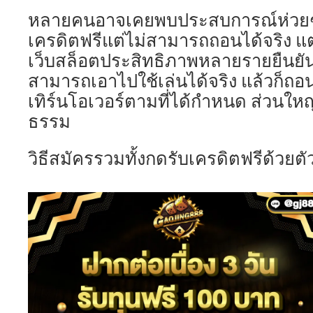
หลายคนอาจเคยพบประสบการณ์ห่วยๆกั
เครดิตฟรีแต่ไม่สามารถถอนได้จริง แต่
เว็บสล็อตประสิทธิภาพหลายรายยืนยันแ
สามารถเอาไปใช้เล่นได้จริง แล้วก็ถอ
เทิร์นโอเวอร์ตามที่ได้กำหนด ส่วนใหญ่
ธรรม
วิธีสมัครรวมทั้งกดรับเครดิตฟรีด้วยตั