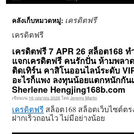
ยัง
เครดิตฟรี
คลังเก็บหมวดหมู่:
เนื้อหา
เครดิตฟรี
เครดิตฟรี 7 APR 26 สล็อต168 ทำดี
แจกเครดิตฟรี คนรักปั่น ห้ามพลาด
ติดเทิร์น คาสิโนออนไลน์ระดับ VIP 
อะไรก็แพง ลงทุนน้อยแตกหนักกัน
Sherlene Hengjing168b.com
เขียนบน
16 เมษายน 2026
โดย
Jeremy Martin
เครดิตฟรี
สล็อต168 สล็อตเว็บไซต์ตรง
ฝากเร็วถอนไว ไม่มีอย่างน้อย