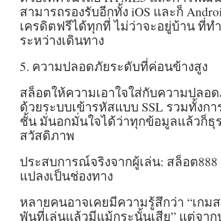
สามารถรองรับอีกทั้ง iOS และก็ Andr
เครดิตฟรีได้ทุกที่ ไม่ว่าจะอยู่บ้าน ที่
ระหว่างเดินทาง
5. ความปลอดภัยระดับที่ค่อนข้างสูง
สล็อตให้ความเอาใจใส่กับความปลอดภั
ด้วยระบบเข้ารหัสแบบ SSL รวมทั้งก
ชั้น มั่นอกมั่นใจได้ว่าทุกข้อมูลแล้วก
สวัสดิภาพ
ประสบการณ์จริงจากผู้เล่น: สล็อต888
แปลงเป็นช่องทาง
หลายคนอาจเคยมีความรู้สึกว่า “เกมส
พันที่เล่นแล้วมีแม้กระนั้นเสีย” แต่จ