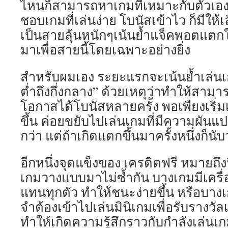
ไหนก็สามารถหาเกมที่เหมาะกับตัวเองไ
ชอบเกมที่เล่นง่าย โบนัสเข้าไว ก็มีให
เป็นสายลุ้นหนักๆเน้นย้ำแจ็คพอตแตกใหญ
มาเพื่อสายนี้โดยเฉพาะอย่างยิ่ง
สำหรับผมเอง ระยะแรกจะเน้นย้ำเล่นเก
ต่ำถึงกึ่งกลาง” ด้วยเหตุว่าทำให้สามา
โอกาสได้โบนัสหลายครั้ง พอเพียงเริ่
ขึ้น ค่อยขยับไปเล่นเกมที่มีความผันแปรส
กว่า แต่ถ้าเกิดแตกขึ้นมาครั้งหนึ่งก็นั
อีกหนึ่งจุดแข็งของ เครดิตฟรี หมายถึงฟ
เกมวางแบบมาไม่ซ้ำกัน บางเกมมีเครื่อ
แทนทุกตัว ทำให้ชนะง่ายขึ้น หรือบางเ
จำต้องเข้าไปเล่นมินิเกมเพื่อรับรางวัลเพิ่ม
ทำให้เกิดความรู้สึกราวกับกำลังเล่นเก