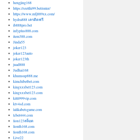
hengjing168
https://sretthi99.bet/enter/
https://www.mfj889xx.com/
hydra888 เครดิตฟรี
ib888pro.bet
infyplus888.com
item388.com
Jinda55
joker123
joker123auto
joker123th
juad888
Judhai168
khumsup888.me
kimchibetbet.com
kingxxxbet123.com
kingxxxbet123.com
kitti999vip.com
ktv4sd.com
lalikabetsgame.com
lcbet444.com
lion123สล็อต
lionth168.com
lionth168.com
Live22