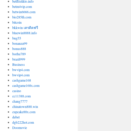
betflixtikto.info
betm4vip.com
betwin6666.com
bio285th.com
bitcoin
bkkwin เครดิตฟรี
bluewin8888.info
bng55
bonanza99
bonus888
borhu789
brazil999
Business
bwvip4.com
bwvip4.com
cashgame168
cashgame168x.com
casino
cc11388.com
chang7777
chinatown888.win
cupcake88x.com
debet
dgb222hot.com
Doomovie