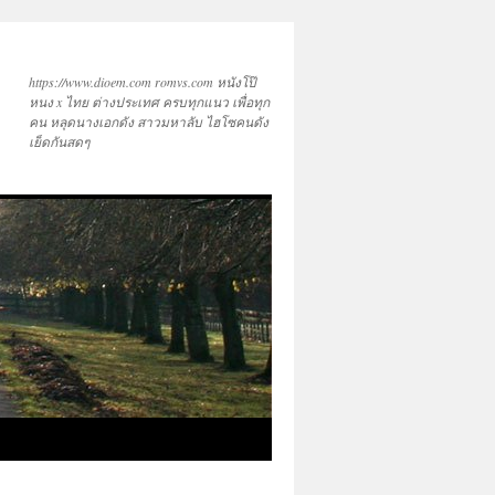
https://www.dioem.com romvs.com หนังโป๊
หนง x ไทย ต่างประเทศ ครบทุกแนว เพื่อทุก
คน หลุดนางเอกดัง สาวมหาลับ ไฮโซคนดัง
เย็ดกันสดๆ