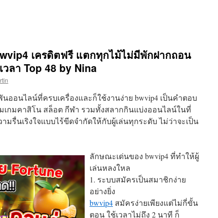
vip4 เครดิตฟรี แตกทุกไม้ไม่มีพักฝากถอน
ุกเวลา Top 48 by Nina
tin
ันออนไลน์ที่ครบเครื่องและก็ใช้งานง่าย bwvip4 เป็นคำตอบ
เกมคาสิโน สล็อต กีฬา รวมทั้งสลากกินแบ่งออนไลน์ในที่
ื่นเริงใจแบบไร้ขีดจำกัดให้กับผู้เล่นทุกระดับ ไม่ว่าจะเป็น
ลักษณะเด่นของ bwvip4 ที่ทำให้ผู้
เล่นหลงใหล
1. ระบบสมัครเป็นสมาชิกง่าย
อย่างยิ่ง
bwvip4
สมัครง่ายเพียงแต่ไม่กี่ขั้น
ตอน ใช้เวลาไม่ถึง 2 นาที ก็