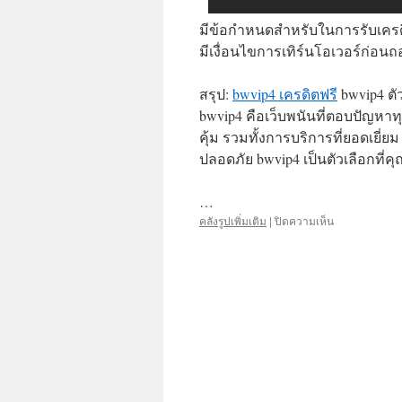
มีข้อกำหนดสำหรับในการรับเครดิ
มีเงื่อนไขการเทิร์นโอเวอร์ก่อ
สรุป:
bwvip4 เครดิตฟรี
bwvip4 ตั
bwvip4 คือเว็บพนันที่ตอบปัญหาทุ
คุ้ม รวมทั้งการบริการที่ยอดเ
ปลอดภัย bwvip4 เป็นตัวเลือกที
…
บน
คลังรูปเพิ่มเติม
|
ปิดความเห็น
bwvip4
9
September
bwvip4
เครดิต
ฟรี
แตก
ทุก
ไม้
ไม่มี
พัก