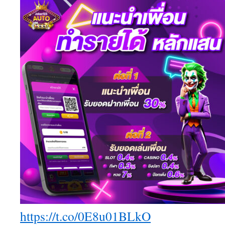
https://t.co/0E8u01BLkO