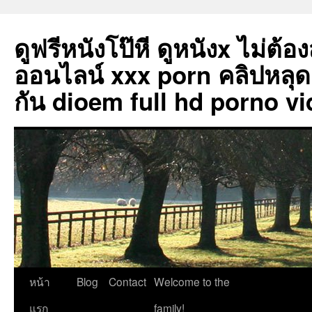
ดูฟรีหนังโป๊หี ดูหนังx ไม่ต้อ
ออนไลน์ xxx porn คลิปหลุด
กัน dioem full hd porno vi
ข้าม
หน้า
Blog
Contact
Welcome to the
ไป
แรก
family!