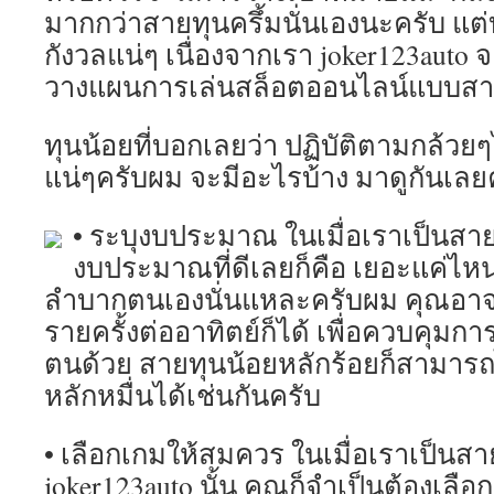
มากกว่าสายทุนครึ้มนั่นเองนะครับ แต่
กังวลแน่ๆ เนื่องจากเรา joker123auto
วางแผนการเล่นสล็อตออนไลน์แบบส
ทุนน้อยที่บอกเลยว่า ปฏิบัติตามกล้วยๆ
แน่ๆครับผม จะมีอะไรบ้าง มาดูกันเลย
• ระบุงบประมาณ ในเมื่อเราเป็นส
งบประมาณที่ดีเลยก็คือ เยอะแค่ไหนก
ลำบากตนเองนั่นแหละครับผม คุณอาจ
รายครั้งต่ออาทิตย์ก็ได้ เพื่อควบคุมก
ตนด้วย สายทุนน้อยหลักร้อยก็สามารถ
หลักหมื่นได้เช่นกันครับ
• เลือกเกมให้สมควร ในเมื่อเราเป็นสา
joker123auto นั้น คุณก็จำเป็นต้องเลือ