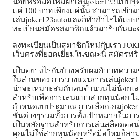
น้อยหรือมือใหม่ฝึกเล่นjoker123แบบสุ
แค่ 100 บาทเพียงแค่นั้น สามารถเข้าม
เล่นjoker123autoและก็ทำกำไรได้แบบ
ทะเบียนสมัครสมาชิกแล้วมารับกันนะ
ลงทะเบียนเป็นสมาชิกใหม่กับเรา J
เว็บตรงที่ยอดเยี่ยมในขณะนี้ สมัครฟรี 
เป็นอย่างไรกันบ้างครับผมกับบทความขอ
ในส่วนของ การวางแผนการเล่นjoker1
น่าจะเหมาะสมกับคนจำนวนไม่น้อยเลยน
สำหรับเพื่อการเล่นแบบสายทุนน้อย ไม
กำหนดงบประมาณ การเลือกเกมjoker
ชั่นต่างๆรวมทั้งการตั้งเป้าหมายในกา
เป็นหลักฐานสำหรับการเล่นสล็อตออนไลน
คุณไม่ใช่สายทุนน้อยหรือมือใหม่ก็สา