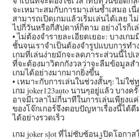
จำเป็นที่จะต้องใช้เวลาทบทวนข้อตกล
จะเหมาะสมกับการมาเล่นซ้ำเสมอ เนื
สามารถเปิดเกมแล้วเริ่มเล่นได้เลย ไม
ไปกี่วันหรือกี่สัปดาห์ก็ตาม อย่างไรก็เล
• ไม่ต้องจำรายละเอียดเยอะ: บางเก
ชั้นจนเราจำเป็นต้องจำรูปแบบการทำ
เกมที่เล่นง่ายมักจะลดภาระส่วนนี้ไปเ
ที่จะต้องมาวิตกกังวลว่าจะลืมข้อมูลส
เกมได้อย่างมากมากยิ่งขึ้น
• เหมาะกับการเล่นในช่วงสั้นๆ: ไม่ใช่
เกม joker123auto นานๆอยู่แล้ว บางค
อาจมีเวลาไม่กี่นาทีในการเล่นเพียงแค่น
ของโจ๊กเกอร์จึงตอบปัญหาเรื่องนี้ได้ด
ได้อย่างรวดเร็ว
เกม joker slot ที่ไม่ซับซ้อน เปิดโอกา