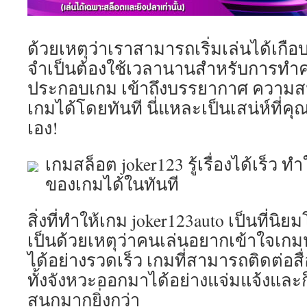
ด้วยเหตุว่าเราสามารถเริ่มเล่นได้เกือ
จำเป็นต้องใช้เวลานานสำหรับการทำค
ประกอบเกม เข้าถึงบรรยากาศ ความส
เกมได้โดยทันที นี่แหละเป็นเสน่ห์ที่
เอง!
เกมสล็อต joker123 รู้เรื่องได้เร็ว ท
ของเกมได้ในทันที
สิ่งที่ทำให้เกม joker123auto เป็นที่นิ
เป็นด้วยเหตุว่าคนเล่นอยากเข้าใจเกมหร
ได้อย่างรวดเร็ว เกมที่สามารถติดต่อ
ทั้งจังหวะออกมาได้อย่างแจ่มแจ้งและก
สนุกมากยิ่งกว่า