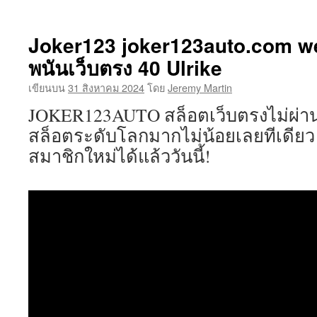
Joke
สมัค
สมาช
Joker123 joker123auto.com w
รับ
พนันเว็บตรง 40 Ulrike
โบนั
ฟรี
เขียนบน
31 สิงหาคม 2024
โดย
Jeremy Martin
ไม่
อั้น
JOKER123AUTO สล็อตเว็บตรงไม่ผ่านเ
สมาช
สล็อตระดับโลกมากไม่น้อยเลยทีเดียว
ใหม่
รับ
สมาชิกใหม่ได้แล้ววันนี้!
เลย
350
เงิน
ชัวร์
พร้อ
เปย์
ทุก
ชั่วโ
กา
รัน
ตี