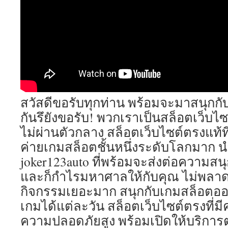
สมาช
กว่า
3M
joke
เปิด
มา
นาน
เชื่อ
ถือ
ได้
สวัสดีขอรับทุกท่าน พร้อมจะมาสนุกกั
Top
97
กันรึยังขอรับ! พวกเราเป็นสล็อตเว็บไซ
by
ไม่ผ่านตัวกลาง สล็อตเว็บไซต์ตรงแท้ที่
Tha
joke
ค่ายเกมสล็อตชั้นหนึ่งระดับโลกมาก 
30
joker123auto ที่พร้อมจะส่งต่อความส
มิถุ
และก็กำไรมหาศาลให้กับคุณ ไม่พลาดก
2569
กิจกรรมเยอะมาก สนุกกับเกมสล็อตออ
เกมได้แต่ละวัน สล็อตเว็บไซต์ตรงที่มี
ความปลอดภัยสูง พร้อมเปิดให้บริการ