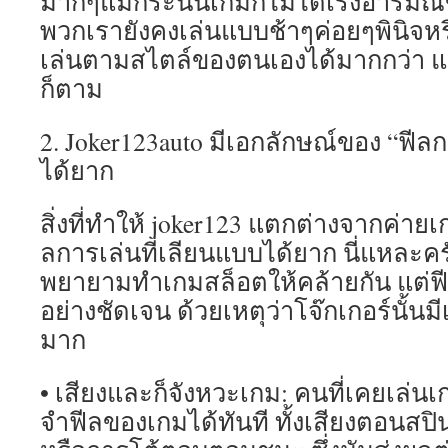
มากๆแม้กระนั้นเกมก็ไม่ได้เร่งอารมณ
พวกเรายังคงเล่นแบบช้าๆค่อยๆพินิจห
เล่นตามสไตล์ของตนเองได้มากกว่า แ
ก็ตาม
2. Joker123auto มีเอกลักษณ์ของ “ฟีลก
ได้ยาก
สิ่งที่ทำให้ joker123 แตกต่างจากค่ายเก
ลการเล่นที่เลียนแบบได้ยาก นี่แหละ
พยายามทำเกมสล็อตให้คล้ายกัน แต่ฟี
อย่างชัดเจน ด้วยเหตุว่าโจ๊กเกอร์นั้นม
มาก
• เสียงและก็จังหวะเกม: คนที่เคยเล่น
จำฟีลของเกมได้ทันที ทั้งเสียงตอนสปิ