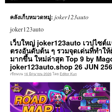
ยัง
joker123auto
คลังเก็บหมวดหมู่:
เนื้อหา
joker123auto
เว็บใหญ่ joker123auto เวปไซต์แ
ตรงอันดับต้น ๆ รวมจุดเด่นที่ทำให้ผ
มากขึ้น ใหม่ล่าสุด Top 9 by Mag
joker123auto.shop 26 JUN 256
เขียนบน
16 มิถุนายน 2026
โดย
Editor Kun