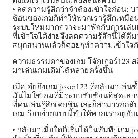
ตั้งแต่เราเริ่มสปินเลยล่ะนะครับ
• ลดความรู้สึกว่าจำต้องเข้าใจก่อน:
ซ้อนของเกมก็ทำให้พวกเรารู้สึกเหมือน
ระบบใหม่มากกว่าจะมาพักกับการเล่นเ
ที่เข้าใจได้ง่ายจึงลดความรู้สึกนี้ได้
สนุกสนานแล้วก็ค่อยๆทำความเข้าใจก
ความธรรมดาของเกม โจ๊กเกอร์123 สล
มาเล่นเกมเดิมได้หลายครั้งขึ้น
เมื่อเอ๋ยถึงเกม joker123 ที่กลับมาเล่น
มันไม่ใช่เกมที่มีระบบซับซ้อนที่สุดเล
ที่คนเล่นรู้สึกเคยชินและก็สามารถกลับ
เกมเรียบง่ายแบบงี้ทำให้พวกเราอยู่กับ
• กลับมาเมื่อใดก็เริ่มได้ในทันที: เกม jo