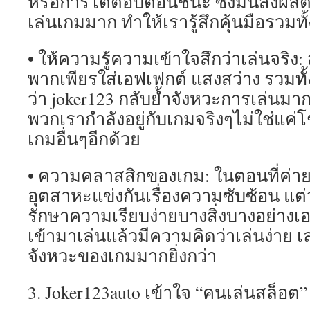
หรือการโต้ตอบตอนชนะ ซึ่งมันส่งผลต่
เล่นเกมมาก ทำให้เรารู้สึกคุ้นมือรวมท
• ให้ความรู้ความเข้าใจสึกว่าเล่นจริง
พากเพียรใส่เอฟเฟกต์ แสงสว่าง รวมทั้ง
ว่า joker123 กลับย้ำจังหวะการเล่นมาก
พวกเรากำลังอยู่กับเกมจริงๆไม่ใช่แค่
เกมอื่นๆอีกด้วย
• ความคลาสสิกของเกม: ในตอนที่ค่า
อุตสาหะแข่งกันเรื่องความซับซ้อน แต่ว
รักษาความเรียบง่ายบางสิ่งบางอย่างเอ
เข้ามาเล่นแล้วมีความคิดว่าเล่นง่าย
จังหวะของเกมมากยิ่งกว่า
3. Joker123auto เข้าใจ “คนเล่นสล็อต