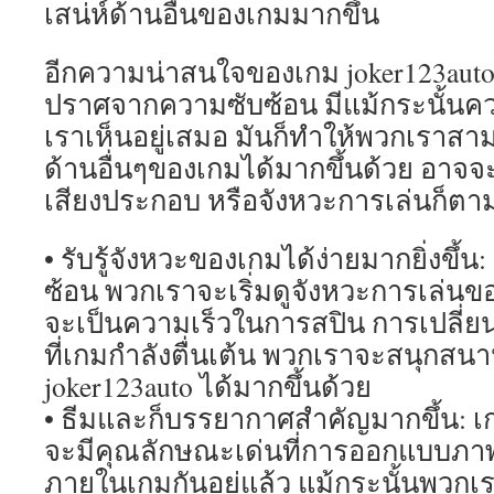
เสน่ห์ด้านอื่นของเกมมากขึ้น
อีกความน่าสนใจของเกม joker123auto 
ปราศจากความซับซ้อน มีแม้กระนั้น
เราเห็นอยู่เสมอ มันก็ทำให้พวกเราสาม
ด้านอื่นๆของเกมได้มากขึ้นด้วย อาจ
เสียงประกอบ หรือจังหวะการเล่นก็ตา
• รับรู้จังหวะของเกมได้ง่ายมากยิ่งขึ้น:
ซ้อน พวกเราจะเริ่มดูจังหวะการเล่นขอ
จะเป็นความเร็วในการสปิน การเปลี่ยน
ที่เกมกำลังตื่นเต้น พวกเราจะสนุกสน
joker123auto ได้มากขึ้นด้วย
• ธีมและก็บรรยากาศสำคัญมากขึ้น:
จะมีคุณลักษณะเด่นที่การออกแบบภาพ 
ภายในเกมกันอยู่แล้ว แม้กระนั้นพวกเ