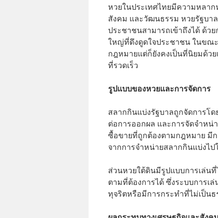
หวยในประเทศไทยมีความหลากหลา
สังคม และวัฒนธรรม หวยรัฐบาลห
ประชาชนสามารถเข้าถึงได้ ด้วยกา
ใหญ่ที่ดึงดูดใจประชาชน ในขณะเด
กฎหมายแต่ก็ยังคงเป็นที่นิยมด้วย
ที่รวดเร็ว
รูปแบบของหวยและการจัดการ
สลากกินแบ่งรัฐบาลถูกจัดการโดย
ต่อการออกผล และการจัดจำหน่ายลอต
ซื้อขายที่ถูกต้องตามกฎหมาย มี
จากการจำหน่ายสลากกินแบ่งไปใ
ส่วนหวยใต้ดินมีรูปแบบการเล่นที่
ตามที่ต้องการได้ ซึ่งระบบการเล่น
ทุจริตหรือมีการกระทำที่ไม่เป็นธร
ผลกระทบทางเศรษฐกิจและสังค