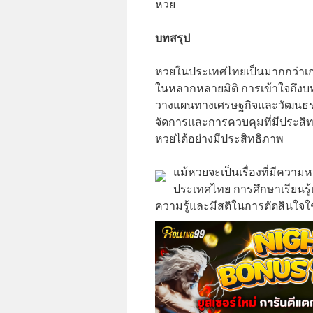
หวย
บทสรุป
หวยในประเทศไทยเป็นมากกว่าเก
ในหลากหลายมิติ การเข้าใจถึงบ
วางแผนทางเศรษฐกิจและวัฒนธ
จัดการและการควบคุมที่มีประสิ
หวยได้อย่างมีประสิทธิภาพ
แม้หวยจะเป็นเรื่องที่มีความ
ประเทศไทย การศึกษาเรียนรู้แ
ความรู้และมีสติในการตัดสินใจใ