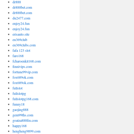
dr888
dr888bet.com
dr888bet.com
du2477.com
enjoy24.fun
enjoy24.fun
erisauto.site
eu369club
eu369clubs.com
fafa 123 slot
faro168
fcharoenkit168.com
finnivips.com
fortune99vip.com
fox689ok.com
fox689ok.com
fullslot
fullslotpg
fullslotpg168.com
funny18
gaojing888
gem99ths.com
goatza888fin.com
happy168
hengheng9899.com