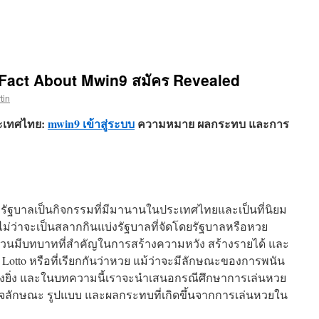
Fact About Mwin9 สมัคร Revealed
tin
ะเทศไทย:
mwin9 เข้าสู่ระบบ
ความหมาย ผลกระทบ และการ
รัฐบาลเป็นกิจกรรมที่มีมานานในประเทศไทยและเป็นที่นิยม
่ว่าจะเป็นสลากกินแบ่งรัฐบาลที่จัดโดยรัฐบาลหรือหวย
ล้วนมีบทบาทที่สำคัญในการสร้างความหวัง สร้างรายได้ และ
i Lotto หรือที่เรียกกันว่าหวย แม้ว่าจะมีลักษณะของการพนัน
มอย่างยิ่ง และในบทความนี้เราจะนำเสนอกรณีศึกษาการเล่นหวย
จลักษณะ รูปแบบ และผลกระทบที่เกิดขึ้นจากการเล่นหวยใน