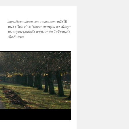
https://www.dioem.com romvs.com หนังโป๊
หนง x ไทย ต่างประเทศ ครบทุกแนว เพื่อทุก
คน หลุดนางเอกดัง สาวมหาลับ ไฮโซคนดัง
เย็ดกันสดๆ