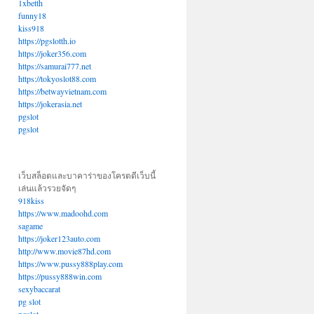
1xbetth
funny18
kiss918
https://pgslotth.io
https://joker356.com
https://samurai777.net
https://tokyoslot88.com
https://betwayvietnam.com
https://jokerasia.net
pgslot
pgslot
เว็บสล็อตและบาคาร่าของโครตดีเว็บนี้
เล่นแล้วรวยจัดๆ
918kiss
https://www.madoohd.com
sagame
https://joker123auto.com
http://www.movie87hd.com
https://www.pussy888play.com
https://pussy888win.com
sexybaccarat
pg slot