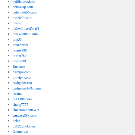
betflixtikto.info
betm4vip.com
betwin6666.com
bio285th.com
bitcoin
bkkwin เครดิตฟรี
bluewin8888.info
bng55
bonanza99
bonus888
borhu789
brazil999
Business
bwvip4.com
bwvip4.com
cashgame168
cashgame168x.com
casino
cc11388.com
chang7777
chinatown888.win
cupcake88x.com
debet
dgb222hot.com
Doomovie