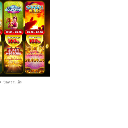
บน
9
|
ปิดความเห็น
The
Most
Overlooked
Fact
About
Mwin9
สมัคร
Revealed