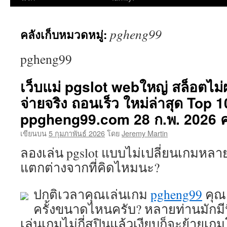
ยัง
pgheng99
คลังเก็บหมวดหมู่:
เนื้อหา
pgheng99
เว็บแม่ pgslot webใหญ่ สล็อตไม่ผ่
จ่ายจริง ถอนเร็ว ใหม่ล่าสุด Top 
ppgheng99.com 28 ก.พ. 2026 
เขียนบน
5 กุมภาพันธ์ 2026
โดย
Jeremy Martin
ลองเล่น pgslot แบบไม่เปลี่ยนเกมหลายค
แตกต่างจากที่คิดไหมนะ?
ปกติเวลาคุณเล่นเกม
pgheng99
คุณ
ครั้งขนาดไหนครับ? หลายท่านมักมีนิ
เล่นเกมไม่กี่สปินแล้วเงียบก็จะย้ายเก