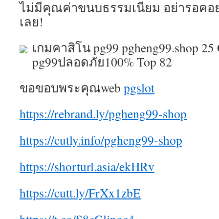
ไม่มีคุณค่าขนบธรรมเนียม อย่ารอคอ
เลย!
เกมคาสิโน pg99 pgheng99.shop 25
pg99ปลอดภัย100% Top 82
ขอขอบพระคุณweb
pgslot
https://rebrand.ly/pgheng99-shop
https://cutly.info/pgheng99-shop
https://shorturl.asia/ekHRv
https://cutt.ly/FrXx1zbE