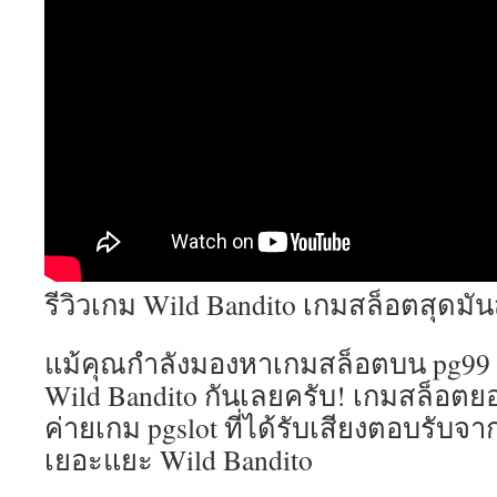
รีวิวเกม Wild Bandito เกมสล็อตสุดมัน
แม้คุณกำลังมองหาเกมสล็อตบน pg99 อ
Wild Bandito กันเลยครับ! เกมสล็อต
ค่ายเกม pgslot ที่ได้รับเสียงตอบรั
เยอะแยะ Wild Bandito