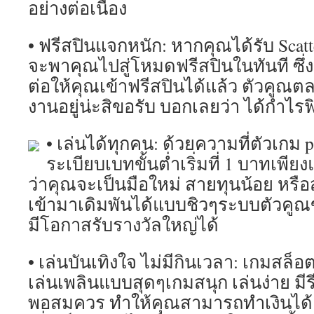
อย่างต่อเนื่อง
• ฟรีสปินแจกหนัก: หากคุณได้รับ Scatte
จะพาคุณไปสู่โหมดฟรีสปินในทันที ซึ่งจ
ต่อให้คุณเข้าฟรีสปินได้แล้ว ตัวคูณ
งานอยู่น่ะสิขอรับ บอกเลยว่า ได้กำไร
• เล่นได้ทุกคน: ด้วยความที่ตัวเกม
ระเบียบเบทขั้นต่ำเริ่มที่ 1 บาทเพียงแ
ว่าคุณจะเป็นมือใหม่ สายทุนน้อย หรื
เข้ามาเดิมพันได้แบบชิวๆระบบตัวคู
มีโอกาสรับรางวัลใหญ่ได้
• เล่นบันเทิงใจ ไม่มีกินเวลา: เกมสล็อต
เล่นเพลินแบบสุดๆเกมสนุก เล่นง่าย มีรี
พอสมควร ทำให้คุณสามารถทำเงินได้