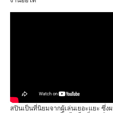
สปินเป็นที่นิยมจากผู้เล่นเยอะแยะ ซึ่