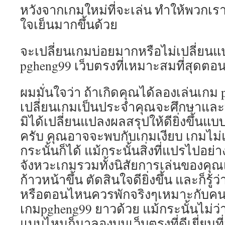
หวังจากเกมใหม่ที่จะเล่น ทำให้พวกเราเ
ใจเย็นมากขึ้นด้วย
จะเปลี่ยนเกมบ่อยมากหรือไม่เปลี่ยนแ
pgheng99 เว็บตรงที่เหมาะสมที่สุดตอนน
ผมมั่นใจว่า ถ้าเกิดคุณได้ลองเล่นเกม 
เปลี่ยนเกมเป็นประจำคุณจะศึกษาและ
มิได้เปลี่ยนแปลงผลสรุปให้ดียิ่งขึ้น
ครับ คุณอาจจะพบกับเกมเงียบ เกมไม่
กระนั้นก็ได้ แม้กระนั้นสิ่งที่แปรไปอย่
จังหวะเกมรวมทั้งนิสัยการเล่นของคุณ
ก้าวหน้าขึ้น ตัดสินใจดียิ่งขึ้น และก็ร
หรือตอนไหนควรพักจริงๆเหมาะกับคนท
เกมpgheng99 ยาวด้วย แม้กระนั้นไม่ว่
แบบไหนก็มาลองบนเว็บตรงที่ดีเยี่ยมที่