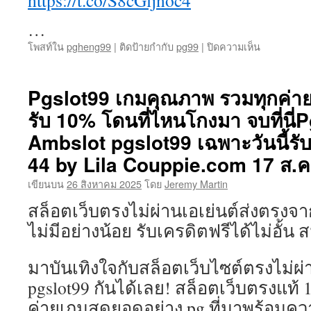
https://t.co/S8cGljnoc4
…
บน
โพสท์ใน
pgheng99
|
ติดป้ายกำกับ
pg99
|
ปิดความเห็น
Pgslot
31
ต.ค.
Pgslot99 เกมคุณภาพ รวมทุกค่าย
25
รับ 10% โดนที่ไหนโกงมา จบที่นี่
pgheng99
เว็บ
Ambslot pgslot99 เฉพาะวันนี้รั
เดียว
ที่
44 by Lila Couppie.com 17 ส.ค
สะท้อน
เขียนบน
26 สิงหาคม 2025
โดย
Jeremy Martin
ความ
เฮง
สล็อตเว็บตรงไม่ผ่านเอเย่นต์ส่งตรงจา
ตัว
ไม่มีอย่างน้อย รับเครดิตฟรีได้ไม่อั้น
จริง
แจก
เพชร
มาบันเทิงใจกับสล็อตเว็บไซต์ตรงไม่ผ่
ฟรี
ทุก
pgslot99 กันได้เลย! สล็อตเว็บตรงแท้ 
ชั่วโมง
ค่ายเกมสุดยอดอย่าง pg ที่มาพร้อมค
เว็บ