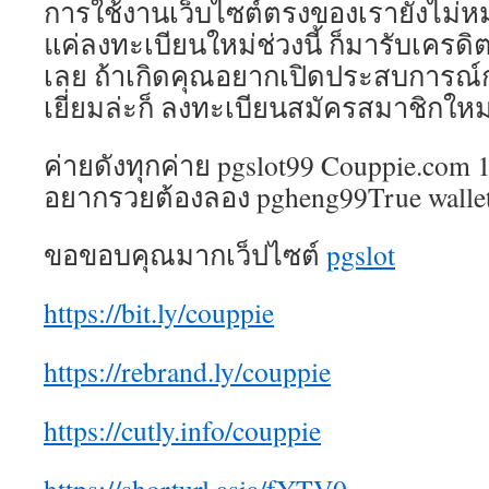
การใช้งานเว็บไซต์ตรงของเรายังไม่หมด
แค่ลงทะเบียนใหม่ช่วงนี้ ก็มารับเครด
เลย ถ้าเกิดคุณอยากเปิดประสบการณ์ก
เยี่ยมล่ะก็ ลงทะเบียนสมัครสมาชิกใหม
ค่ายดังทุกค่าย pgslot99 Couppie.com 1
อยากรวยต้องลอง pgheng99True wallet
ขอขอบคุณมากเว็ปไซต์
pgslot
https://bit.ly/couppie
https://rebrand.ly/couppie
https://cutly.info/couppie