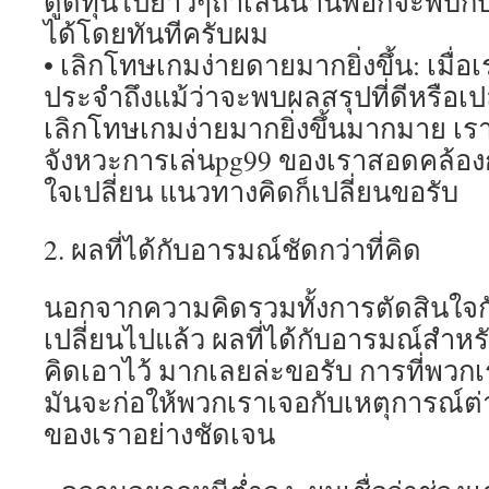
ดูดทุนไปยาวๆถ้าเล่นนานพอก็จะพบกับเดี๋
ได้โดยทันทีครับผม
• เลิกโทษเกมง่ายดายมากยิ่งขึ้น: เมื่
ประจำถึงแม้ว่าจะพบผลสรุปที่ดีหรือเ
เลิกโทษเกมง่ายมากยิ่งขึ้นมากมาย เร
จังหวะการเล่นpg99 ของเราสอดคล้อง
ใจเปลี่ยน แนวทางคิดก็เปลี่ยนขอรับ
2. ผลที่ได้กับอารมณ์ชัดกว่าที่คิด
นอกจากความคิดรวมทั้งการตัดสินใจก
เปลี่ยนไปแล้ว ผลที่ได้กับอารมณ์สำหรั
คิดเอาไว้ มากเลยล่ะขอรับ การที่พวกเ
มันจะก่อให้พวกเราเจอกับเหตุการณ์ต่
ของเราอย่างชัดเจน