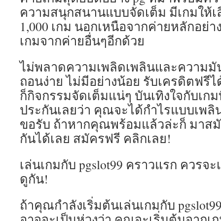
ความสนุกสนานแบบจัดเต็ม มีเกมให้เลื
เดียว
ที่
1,000 เกม นอกเหนือจากค่ายหลักอย่าง p
สาย
เกมจากค่ายอื่นๆอีกด้วย
พรีเมียม
เลือก
ใช้
ไม่พลาดความเพลิดเพลินและความมันส
บา
ถอนง่าย ไม่มีอย่างน้อย รับเครดิตฟรีได
คา
ร่า
ก็กิจกรรมจัดเต็มแน่ๆ บันเทิงใจกับเกมท
สล็อต
ประกันเลยว่า คุณจะได้กำไรแบบเพลิ
คา
สิ
ขอรับ ถ้าหากคุณพร้อมแล้วล่ะก็ มาสม
โนสด
กันได้เลย สมัครฟรี คลิกเลย!
หวย
แทง
บอล
เล่นเกมกับ pgslot99 คราวแรก ควรจะเ
pgslot
ดูกัน!
เว็บ
นี้
ไม่
ถ้าคุณกำลังเริ่มต้นเล่นเกมกับ pgslot
กั๊ก
อาจจะเป็นห่วงว่า คุณจะเริ่มต้นจากเก
แจก