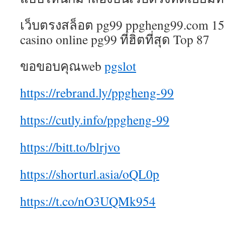
เว็บตรงสล็อต pg99 ppgheng99.com 15 
casino online pg99 ที่ฮิตที่สุด Top 87
ขอขอบคุณweb
pgslot
https://rebrand.ly/ppgheng-99
https://cutly.info/ppgheng-99
https://bitt.to/blrjvo
https://shorturl.asia/oQL0p
https://t.co/nO3UQMk954
…