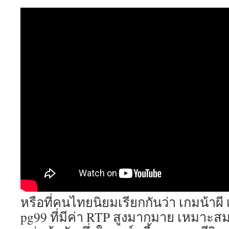
หรือที่คนไทยนิยมเรียกกันว่า เกมน้าผ
pg99 ที่มีค่า RTP สูงมากมาย เหมาะสมก