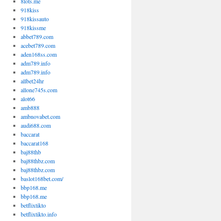
8lots.me
918kiss
918kissauto
918kissme
abbet789.com
acebet789.com
aden168ss.com
adm789.info
adm789.info
allbet24hr
allone745s.com
alot66
amb888
ambnovabet.com
audi688.com
baccarat
baccarat168
baj88thb
baj88thbz.com
baj88thbz.com
baslot168bet.com/
bbp168.me
bbp168.me
betflixtikto
betflixtikto.info