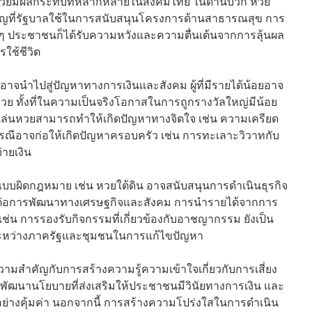
หวยมีผลกระทบที่หลากหลายในสังคมไทย ในด้านบวก หวย
ัญที่รัฐบาลใช้ในการสนับสนุนโครงการด้านสาธารณสุข การ
งๆ ประชาชนก็ได้รับความหวังและความตื่นเต้นจากการลุ้นผล
ใช้ชีวิต
อาจนำไปสู่ปัญหาทางการเงินและสังคม ผู้ที่มีรายได้น้อยอาจ
ย ทั้งที่ในความเป็นจริงโอกาสในการถูกรางวัลใหญ่มีน้อย
เล่นหวยสามารถทำให้เกิดปัญหาทางจิตใจ เช่น ความเครียด
ีอาจก่อให้เกิดปัญหาครอบครัว เช่น การทะเลาะวิวาทกับ
่ายเงิน
บบผิดกฎหมาย เช่น หวยใต้ดิน อาจสนับสนุนการดำเนินธุรกิจ
ะทบต่อการพัฒนาทางเศรษฐกิจและสังคม การนำรายได้จากการ
เช่น การรองรับกิจกรรมที่เกี่ยวข้องกับอาชญากรรม ยังเป็น
อระหว่างภาครัฐและชุมชนในการแก้ไขปัญหา
วามสำคัญกับการสร้างความรู้ความเข้าใจเกี่ยวกับการเสี่ยง
ฒนานโยบายที่ส่งเสริมให้ประชาชนมีวินัยทางการเงิน และ
อย่างคุ้มค่า นอกจากนี้ การสร้างความโปร่งใสในการดำเนิน