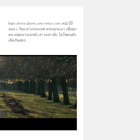
https://www.dioem.com romvs.com หนังโป๊
หนง x ไทย ต่างประเทศ ครบทุกแนว เพื่อทุก
คน หลุดนางเอกดัง สาวมหาลับ ไฮโซคนดัง
เย็ดกันสดๆ