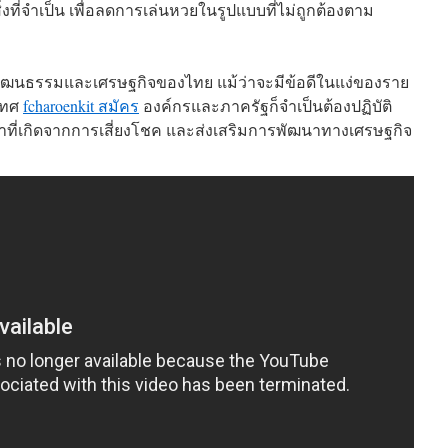
่งที่จำเป็น เพื่อลดการเล่นหวยในรูปแบบที่ไม่ถูกต้องตาม
นวัฒนธรรมและเศรษฐกิจของไทย แม้ว่าจะมีข้อดีในแง่ของราย
เทศ
fcharoenkit สมัคร
องค์กรและภาครัฐก็จำเป็นต้องปฏิบัติ
ที่เกิดจากการเสี่ยงโชค และส่งเสริมการพัฒนาทางเศรษฐกิจ