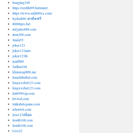
hengjing168
https://sretthi99.bet/enter/
https://www.mfj889xx.com/
hydra888 เครดิตฟรี
ib888pro.bet
infyplus888.com
item388.com
Jinda55
joker123
joker123auto
joker123th
juad888
Judhai168
khumsup888.me
kimchibetbet.com
kingxxxbet123.com
kingxxxbet123.com
kitti999vip.com
ktv4sd.com
lalikabetsgame.com
lcbet444.com
lion123สล็อต
lionth168.com
lionth168.com
Live22