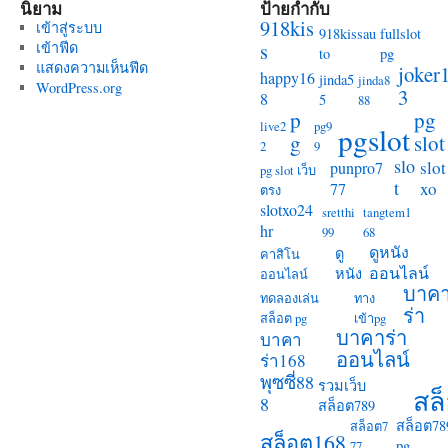
นิยาม
ป้ายกำกับ
918kis
เข้าสู่ระบบ
918kissau
fullslot
s
เข้าฟีด
to
pg
แสดงความเห็นฟีด
joker
happy16
jinda5
jinda8
WordPress.org
3
8
5
88
p
pg
live2
pg9
pgslot
g
slot
2
9
slo
slot
punpro7
pg slot เว็บ
t
xo
77
ตรง
slotxo24
sretthi
tangtem1
hr
99
68
ดูหนัง
ดู
คาสิโน
ออนไลน์
หนัง
ออนไลน์
บาค
ทดลองเล่น
ทาง
ร่า
สล็อต pg
เข้าpg
บาคาร่า
บาคา
ออนไลน์
ร่า168
พุซซี่88
รวมเว็บ
สล
8
สล็อต789
สล็อต78
สล็อต7
สล็อต168
pg
77