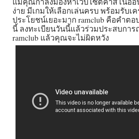
แม้คุณกำลังมองหาเว็บไซต์คาสิโนออนไ
ง่าย มีเกมให้เลือกเล่นครบ พร้อมรับเค
ประโยชน์เยอะมาก ramclub คือคำตอบที่ด
นี้ ลงทะเบียนวันนี้แล้วร่วมประสบการณ
ramclub แล้วคุณจะไม่ผิดหวัง