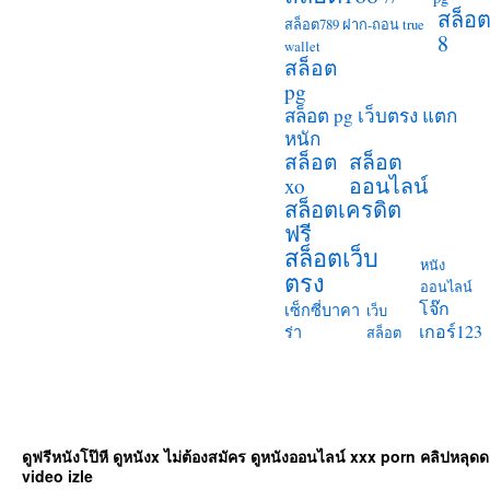
สล็อ
สล็อต789 ฝาก-ถอน true
8
wallet
สล็อต
pg
สล็อต pg เว็บตรง แตก
หนัก
สล็อต
สล็อต
ออนไลน์
xo
สล็อตเครดิต
ฟรี
สล็อตเว็บ
หนัง
ตรง
ออนไลน์
โจ๊ก
เซ็กซี่บาคา
เว็บ
เกอร์123
ร่า
สล็อต
ดูฟรีหนังโป๊หี ดูหนังx ไม่ต้องสมัคร ดูหนังออนไลน์ xxx porn คลิปหลุ
video izle