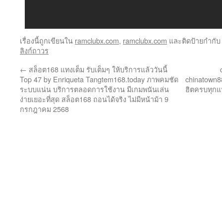
เรื่องนี้ถูกเขียนใน
ramclubx.com
,
ramclubx.com
และติดป้ายกำกั
ลิงก์ถาวร
←
สล็อต168 แทงเต็ม รับเต็มๆ ให้บริการแล้ววันนี้
Top 47 by Enriqueta Tangtem168.today ภาพคมชัด
chinatown8
ระบบแน่น บริการตลอดการใช้งาน มีเกมพนันเล่น
ฮิตครบทุกแน
ง่ายเยอะที่สุด สล็อต168 ถอนได้จริง ไม่มีหน้าม้า 9
กรกฎาคม 2568