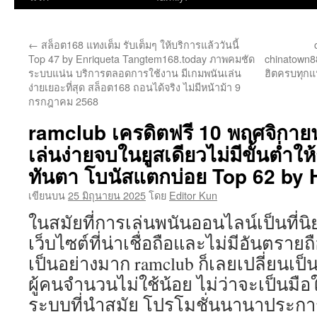
ยัง
←
สล็อต168 แทงเต็ม รับเต็มๆ ให้บริการแล้ววันนี้
เนื้อหา
Top 47 by Enriqueta Tangtem168.today ภาพคมชัด
chinatown8
ระบบแน่น บริการตลอดการใช้งาน มีเกมพนันเล่น
ฮิตครบทุกแน
ง่ายเยอะที่สุด สล็อต168 ถอนได้จริง ไม่มีหน้าม้า 9
กรกฎาคม 2568
ramclub เครดิตฟรี 10 พฤศจิกาย
เล่นง่ายจบในยูสเดียวไม่มีขั้นต่ำใ
ทันตา โบนัสแตกบ่อย Top 62 by 
เขียนบน
25 มิถุนายน 2025
โดย
Editor Kun
ในสมัยที่การเล่นพนันออนไลน์เป็นที่นิ
เว็บไซต์ที่น่าเชื่อถือและไม่มีอันตรายถ
เป็นอย่างมาก ramclub ก็เลยเปลี่ยนเป็น
ผู้คนจำนวนไม่ใช้น้อย ไม่ว่าจะเป็นมือ
ระบบที่นำสมัย โปรโมชั่นนานาประการ