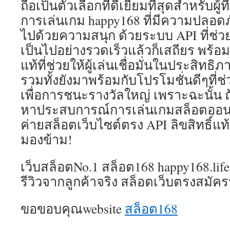
ถือเป็นตัวเลือกที่ดีเยี่ยมที่สุดสำหรับผ
การเล่นเกม happy168 ที่มีความปลอดภั
ไปด้วยความสนุก ด้วยระบบ API ที่ช่วย
เป็นไปอย่างรวดเร็วแล้วก็เสถียร พร้อมท
แท้ที่ช่วยให้ผู้เล่นเชื่อมั่นในประสิทธิ
รวมทั้งยังมาพร้อมกับโปรโมชั่นดีๆที่ช
เพื่อการชนะรางวัลใหญ่ เพราะฉะนั้น
หาประสบการณ์การเล่นเกมสล็อตออนไลน์
ค่ายสล็อตเว็บไซต์ตรง API ลิขสิทธิ์แท้
มองข้าม!
เว็บสล็อตNo.1 สล็อต168 happy168.life 
รีวิวจากลูกค้าจริง สล็อตเว็บตรงสมัคร
ขอขอบคุณwebsite
สล็อต168