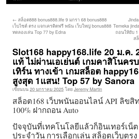
ยัง
←
สล็อต888 bonus888.life 9 มกรา 68 bonus888
Jinda
เนื้อหา
เว็บไซต์ ตรง แจกเครดิตฟรี พนัน เว็บใหญ่ bonus888
Temeka jind
ทดลองเล่น Top 77 by Edna
ถอนให้ยับ 1
สล
Slot168 happy168.life 20 ม.ค. 
แท้ ไม่ผ่านเอเย่นต์ เกมคาสิโนคร
เทิร์น ทางเข้า เกมสล็อต happy
สูงสุด 1แสน! Top 57 by Sanora
เขียนบน
20 มกราคม 2025
โดย
Jeremy Martin
สล็อต168 เว็บพนันออนไลน์ API ลิขสิทธ
100% ฝากถอน Auto
ปัจจุบันที่เทคโนโลยีแล้วก็อินเทอร์เน็ต
ประจำวัน การเลือกเล่น สล็อตเว็บตร