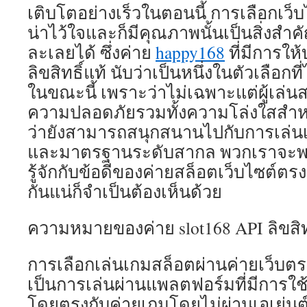
เติบโตอย่างเร็วในตอนนี้ การเลือกเว็บ
น่าไว้ใจและก็มีคุณภาพนั้นเป็นสิ่งสำคั
ละเลยได้ ซึ่งค่าย
happy168
ที่มีการให
ลิขสิทธิ์แท้ นับว่าเป็นหนึ่งในตัวเลือกท
ในขณะนี้ เพราะว่าไม่เฉพาะแต่ผู้เล่น
ความปลอดภัยรวมทั้งความโล่งใสสำหร
ว่ายังสามารถสนุกสนานไปกับการเล่นเ
และมาตรฐานระดับสากล พวกเราจะ
รู้จักกับข้อดีของค่ายสล็อตเว็บไซต์ตรง 
กันแน่ก็จำเป็นต้องเห็นด้วย
ความหมายของค่าย slot168 API ลิขสิทธ
การเลือกเล่นเกมสล็อตผ่านค่ายเว็บตรง 
เป็นการเล่นผ่านแพลตฟอร์มที่มีการใช้
โดยตรงกับค่ายเกมโดยไม่ผ่านเอเย่นต์ ซ