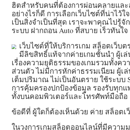
ฮิตสำหรับคนที่ต้องการผ่อนคลายและส
อย่างไรก็ดี การเลือกเว็บไซต์ที่น่าไว้ใจ
เป็นสิ่งจำเป็นที่สุด เราจะพาคุณไปรู้จั
ระบบ ฝากถอน Auto ที่สบาย เร็วทันใจ
เว็บไซต์ที่ให้บริการเกม สล็อตเว็บต
มีลิขสิทธิ์แท้จากค่ายเกมชั้นนำ ผู้
เรื่องความยุติธรรมของเกมรวมทั้งค
ส่วนตัว ไม่มีการหักค่าธรรมเนียม ผู้เล
เต็มปริมาณ ไม่เป็นอันตราย ใช้ระบบ 
การคุ้มครองปกป้องข้อมูล รองรับทุกแ
ทั้งบนคอมพิวเตอร์และโทรศัพท์มือถือ
ข้อดีที่ ผู้ใดก็ต้องเห็นด้วย ค่าย สล็อตเ
ในวงการเกมสล็อตออนไลน์ที่มีความ