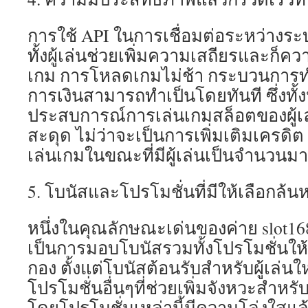
การใช้ API ในการเชื่อมต่อระหว่างระ
ทั้งผู้เล่นช่วยเพิ่มความเสถียรและก็
เกม การโหลดเกมไม่ช้า กระบวนการ
การเงินสามารถทำเป็นโดยทันที ซึ่งทั้
ประสบการณ์การเล่นเกมสล็อตของผู้เล
สะดุด ไม่ว่าจะเป็นการเพิ่มเติมเครดิ
เล่นเกมในขณะที่มีผู้เล่นเป็นจำนวนม
5. โบนัสและโปรโมชั่นที่มีให้เลือกล้
หนึ่งในคุณลักษณะเด่นของค่าย slot168 
เป็นการมอบโบนัสรวมทั้งโปรโมชั่นให้
กอง ตั้งแต่โบนัสต้อนรับสำหรับผู้เล่นใ
โปรโมชั่นอื่นๆที่ช่วยเพิ่มจังหวะสำหร
โดยโปรโมชั่นเหล่านี้มีความโล่งใสแล้