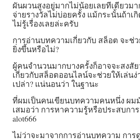
ผันผวนสูงอยู่มากไม่น้อยเลยทีเดียวม
จ่ายรางวัลไม่บ่อยครั้ง แม้กระนั้นถ้าเกิด
ไม่รู้เรื่องเลยล่ะครับ
การอ่านบทความเกี่ยวกับ สล็อต จะช่ว
ยิ่งขึ้นหรือไม่?
ผู้คนจำนวนมากบางครั้งก็อาจจะสงสั
เกี่ยวกับสล็อตออนไลน์จะช่วยให้เล่นง่า
เปล่า? แน่นอนว่า ในฐานะ
ที่ผมเป็นคนเขียนบทความคนหนึ่ง ผม
เสมอว่า การหาความรู้หรือประสบการณ
alot666
ไม่ว่าจะมาจากการอ่านบทความ การด