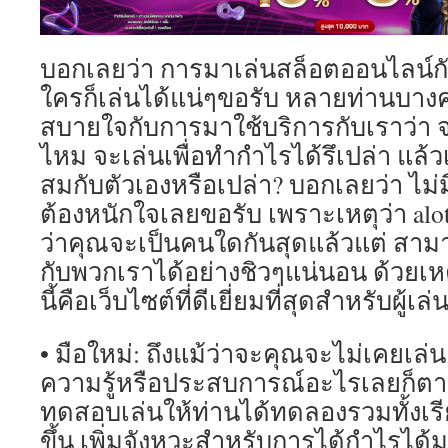
บอกเลยว่า การมาเล่นสล็อตออนไลน์กับ a
ใครก็เล่นได้แน่ๆขอรับ หลายท่านบางคร
สบายใจกับการมาใช้บริการกับเราว่า 
ไหม จะเล่นเพื่อทำกำไรได้รึเปล่า แล้
สมกับตัวเองหรือเปล่า? บอกเลยว่า ไม่
ต้องหนักใจเลยขอรับ เพราะเหตุว่า alo
ว่าคุณจะเป็นคนใดกันสุดแล้วแต่ สาม
กับพวกเราได้อย่างชิวๆแน่นอน ด้วยเหต
นี้คือเว็บไซต์ที่ดีเยี่ยมที่สุดสำหรับผู้
• มือใหม่: ถึงแม้ว่าจะคุณจะไม่เคยเล่น
ความรู้หรือประสบการณ์อะไรเลยก็ตา
ทดสอบเล่นให้ท่านได้ทดลองรวมทั้งเรี
ขึ้น เพิ่มจังหวะสำหรับการได้กำไรได้ม