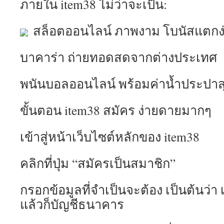
ภายใน item38 ไม่ว่าจะเป็น:
สล็อตออนไลน์ ภาพงาม โบนัสแตกง
บาคาร่า ถ่ายทอดสดจากต่างประเทศ
พนันบอลออนไลน์ พร้อมค่าน้ำประปาสุ
ขั้นตอน item38 สมัคร ง่ายดายมากๆ
เข้าสู่หน้าเว็บไซต์หลักของ item38
คลิกที่ปุ่ม “สมัครเป็นสมาชิก”
กรอกข้อมูลที่จำเป็นจะต้อง เป็นต้นว่า
แล้วก็บัญชีธนาคาร