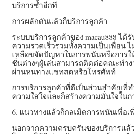
บริการซ้ำอีกที
การผลักดันแล้วก็บริการลูกค้า
ระบบบริการลูกค้าของ macau888 ได้ร
ความรวดเร็วรวมทั้งความเป็นเพื่อน ไม
เหลือขจัดปัญหาในการพนันหรือการให้
ชั่นต่างๆผู้เล่นสามารถติดต่อคณะทำง
ผ่านหนทางแชทสดหรือโทรศัพท์
การบริการลูกค้าที่ดีเป็นส่วนสำคัญที่ทำให
ความใส่ใจและก็สร้างความมั่นใจในกา
6. แนวทางแล้วก็กลเม็ดการพนันเพื่อเ
นอกจากความครบครันของบริการแล้ว 