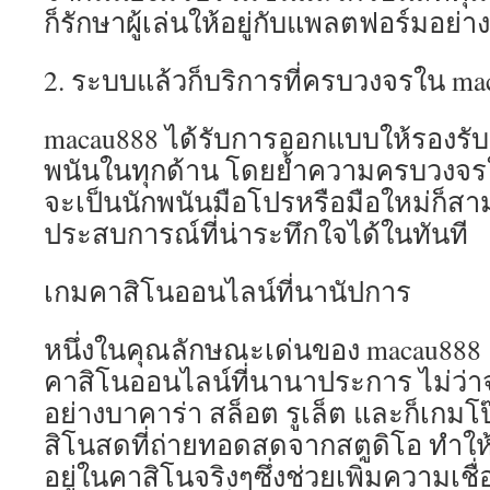
ก็รักษาผู้เล่นให้อยู่กับแพลตฟอร์มอย่าง
2. ระบบแล้วก็บริการที่ครบวงจรใน ma
macau888 ได้รับการออกแบบให้รองรั
พนันในทุกด้าน โดยย้ำความครบวงจรใ
จะเป็นนักพนันมือโปรหรือมือใหม่ก็สา
ประสบการณ์ที่น่าระทึกใจได้ในทันที
เกมคาสิโนออนไลน์ที่นานัปการ
หนึ่งในคุณลักษณะเด่นของ macau888
คาสิโนออนไลน์ที่นานาประการ ไม่ว่
อย่างบาคาร่า สล็อต รูเล็ต และก็เกมโป๊
สิโนสดที่ถ่ายทอดสดจากสตูดิโอ ทำให้ผู้
อยู่ในคาสิโนจริงๆซึ่งช่วยเพิ่มความเชื