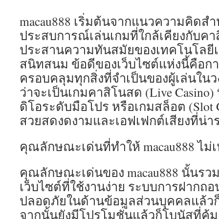
macau888 เริ่มต้นจากแนวความคิดสำห
ประสบการณ์เล่นเกมที่ใกล้เคียงกับค
ประสานความทันสมัยของเทคโนโลยีเข้
สนิทสนม ข้อดีของเว็บไซต์แห่งนี้คือกา
ครอบคลุมทุกสิ่งที่จำเป็นของผู้เล่นใ
ว่าจะเป็นเกมคาสิโนสด (Live Casino)
ดิโอระดับมือโปร หรือเกมสล็อต (Slot G
สวยสดงดงามและเอฟเฟกต์เสียงที่น่า
คุณลักษณะเด่นที่ทำให้ macau888 ไม่เ
คุณลักษณะเด่นของ macau888 นั้นรว
เว็บไซต์ที่ใช้งานง่าย ระบบการฝากถอ
ปลอดภัยในด้านข้อมูลส่วนบุคคลแล้วก
จากนั้นยังมีโปรโมชั่นแล้วก็โบนัสที่คุ้ม