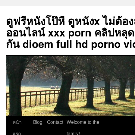
ดูฟรีหนังโป๊หี ดูหนังx ไม่ต้อ
ออนไลน์ xxx porn คลิปหลุด
กัน dioem full hd porno vi
ข้าม
หน้า
Blog
Contact
Welcome to the
ไป
แรก
family!