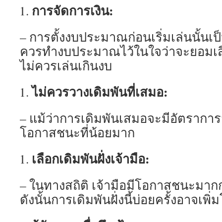
การจัดการเงิน:
– การตั้งงบประมาณก่อนเริ่มเล่นนั้นเป็นส
ควรทำงบประมาณไว้ในใจว่าจะยอมเสี
ไม่ควรเล่นเกินงบ
ไม่ควรวางเดิมพันที่เสมอ:
– แม้ว่าการเดิมพันเสมอจะมีอัตราการจ่า
โอกาสชนะที่น้อยมาก
เลือกเดิมพันฝั่งเจ้ามือ:
– ในทางสถิติ เจ้ามือมีโอกาสชนะมากกว่า
ดังนั้นการเดิมพันฝั่งนี้บ่อยครั้งอาจเพ