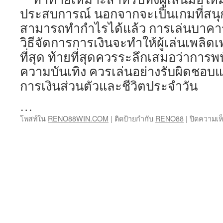
ประสบการณ์ นอกจากจะเป็นเกมที่สนุกแ
สามารถทำกำไรได้แล้ว การเล่นบาคาร่า
วิธีจัดการการเงินจะทำให้ผู้เล่นเพลิดเพ
ที่สุด ท้ายที่สุดควรระลึกเสมอว่าการพ
ความบันเทิง ควรเล่นอย่างรับผิดชอบ
การเงินส่วนตัวและชีวิตประจำวัน
…
โพสท์ใน
RENO88WIN.COM
|
ติดป้ายกำกับ
RENO88
|
ปิดความเห