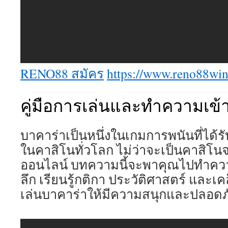
RENO88 สมัคร
https://www.reno88wi
คู่มือการเล่นและทำความเข้
บาคาร่าเป็นหนึ่งในเกมการพนันที่ได้ร
ในคาสิโนทั่วโลก ไม่ว่าจะเป็นคาสิโน
ออนไลน์ บทความนี้จะพาคุณไปทำความรู
ลึก เรียนรู้กติกา ประวัติศาสตร์ และเ
เล่นบาคาร่าให้มีความสนุกและปลอดภ