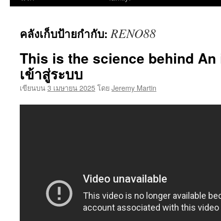
ยัง
RENO88
คลังเก็บป้ายกำกับ:
เนื้อหา
This is the science behind A
เข้าสู่ระบบ
เขียนบน
3 เมษายน 2025
โดย
Jeremy Martin