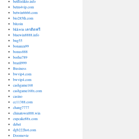
betflixtikto.info
betm4vip.com
betwin6666.com
bio285th.com
bitcoin
bkkwin เครดิตฟรี
bluewin8888.info
bng55
bonanza99
bonus888
borhu789
brazil999
Business
bwvip4.com
bwvip4.com
cashgame168
cashgame168x.com
casino
cc11388.com
chang7777
chinatown888.win
cupcake88x.com
debet
dgb222hot.com
Doomovie