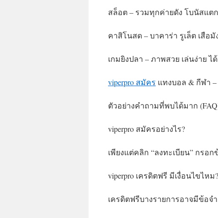
สล็อต – รวมทุกค่ายดัง โบนัสแตก
คาสิโนสด – บาคาร่า รูเล็ต เสือ
เกมยิงปลา – ภาพสวย เล่นง่าย ได้เ
viperpro สมัคร
แทงบอล & กีฬา – ร
ตัวอย่างคำถามที่พบได้มาก (FAQ
viperpro สมัครอย่างไร?
เพียงแต่คลิก “ลงทะเบียน” กรอกข้
viperpro เครดิตฟรี มีเงื่อนไขไหม
เครดิตฟรีบางรายการอาจมีข้อจำกั