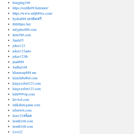
hengjing168
https://sretthi99.bet/enter/
https://www.mfj889xx.com/
hydra888 เครดิตฟรี
ib888pro.bet
infyplus888.com
item388.com
Jinda55
joker123
joker123auto
joker123th
juad888
Judhai168
khumsup888.me
kimchibetbet.com
kingxxxbet123.com
kingxxxbet123.com
kitti999vip.com
ktv4sd.com
lalikabetsgame.com
lcbet444.com
lion123สล็อต
lionth168.com
lionth168.com
Live22