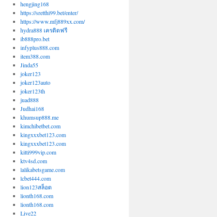
hengjing168
https://sretthi99.bet/enter/
https://www.mfj889xx.com/
hydra888 เครดิตฟรี
ib888pro.bet
infyplus888.com
item388.com
Jinda55
joker123
joker123auto
joker123th
juad888
Judhai168
khumsup888.me
kimchibetbet.com
kingxxxbet123.com
kingxxxbet123.com
kitti999vip.com
ktv4sd.com
lalikabetsgame.com
lcbet444.com
lion123สล็อต
lionth168.com
lionth168.com
Live22