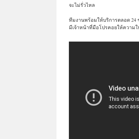
จะไม่รั่วไหล
ทีมงานพร้อมให้บริการตลอด 24 
มีเจ้าหน้าที่มือโปรคอยให้ความ