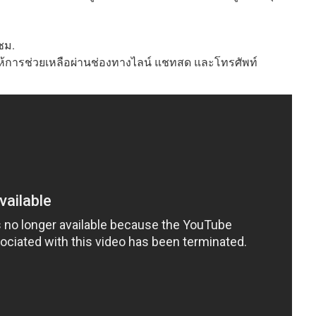
ชม.
ให้การช่วยเหลือผ่านช่องทางไลน์ แชทสด และโทรศัพท์