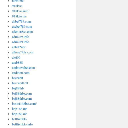
8lots.me
918kiss
918kissauto
918kissme
abbet789.com
acebet789.com
aden168ss.com
adm789.info
adm789.info
allbet24hr
allone745s.com
alot66
amb888
ambnovabet.com
audi688.com
baccarat
baccarat168
baj88thb
baj88thbz.com
baj88thbz.com
baslot168bet.com/
bbp168.me
bbp168.me
betflixtikto
betflixtikto.info