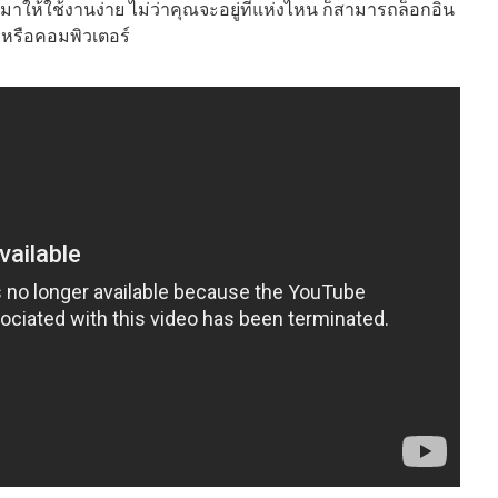
มาให้ใช้งานง่าย ไม่ว่าคุณจะอยู่ที่แห่งไหน ก็สามารถล็อกอิน
ือหรือคอมพิวเตอร์