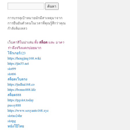
การบรรลุเป้าหมายมักมีสาเหตุมาจาก
การยืนยันตัวตนในเวลาที่คุณรู้สึกว่าคุณ
กำลังล้มเหลว
เว็บคาสิโนน่าเล่น ทั้ง
สล็อต
และ
บาคา
ร่า
ตึงจริงแตกบ่อยมาก
โจ๊กเกอร์123
https://hengjing168.wiki
https://jin55.net
slot99
slot66
สล็อตเว็บตรง
https://judhai168.co
https://bonus888.life
สล็อต888
https://pgslot.today
pussy888
https://www.sexyauto168.xyz
slotxo24hr
slotpg
หนังโป๊ไทย