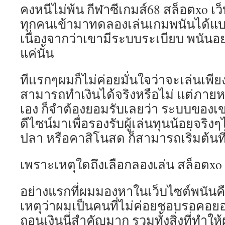
คงหนีไม่พ้น กีฬาซีเกมส์68 สล็อตxo เว็
สไตล์
กด
ทุกคนเข้ามาทดลองเล่นเกมพนันได้แบบ
สมัคร
เนื่องจากว่าเขามีระบบระเบียบ พนันอย
เลย
แค่นั้น
พี่
มี
ดี
ทีแรกๆผมก็ไม่ค่อยมั่นใจว่าจะเล่นเพี
ให้
ลุ้น
สามารถทำเงินได้จริงหรือไม่ แต่ภาย
slotxo24hr
เอง ก็จำต้องยอมรับเลยว่า ระบบของเ
ความ
ดีไซน์มาเพื่อรองรับผู้เล่นทุนน้อยจริงๆ
สนุก
ที่มา
ปลา หรือคาสิโนสด ก็สามารถเริ่มต้นท
พร้อม
ความ
คุ้ม
เพราะเหตุใดถึงเลือกลองเล่น สล็อตxo
ค่า
Top
อย่างแรกที่ผมมองหาในเว็บไซต์พนัน
58
by
เหตุว่าผมเป็นคนที่ไม่ค่อยชอบรอคอยอ
Ricky
ถอนเงินนี่สำคัญมาก รวมทั้งสิ่งที่ทำใ
Slotxo24hre