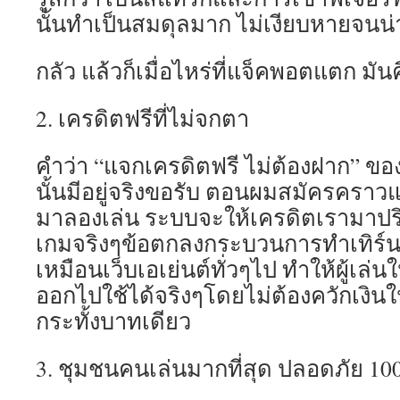
นั้นทำเป็นสมดุลมาก ไม่เงียบหายจนน่
กลัว แล้วก็เมื่อไหร่ที่แจ็คพอตแตก มันค
2. เครดิตฟรีที่ไม่จกตา
คำว่า “แจกเครดิตฟรี ไม่ต้องฝาก” ของ
นั้นมีอยู่จริงขอรับ ตอนผมสมัครคราวแร
มาลองเล่น ระบบจะให้เครดิตเรามาปริม
เกมจริงๆข้อตกลงกระบวนการทำเทิร์นโอเ
เหมือนเว็บเอเย่นต์ทั่วๆไป ทำให้ผู้เล่น
ออกไปใช้ได้จริงๆโดยไม่ต้องควักเงินใ
กระทั้งบาทเดียว
3. ชุมชนคนเล่นมากที่สุด ปลอดภัย 1