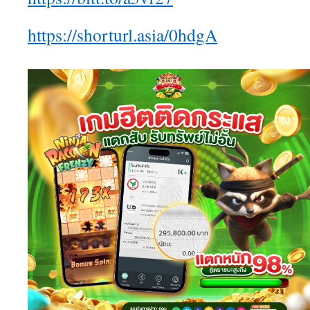
https://shorturl.asia/0hdgA