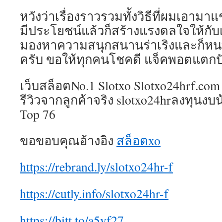
หวังว่าเรื่องราวรวมทั้งวิธีที่ผมเอามาแ
มีประโยชน์แล้วก็สร้างแรงดลใจให้กับเ
มองหาความสนุกสนานร่าเริงและก็หน
ครับ ขอให้ทุกคนโชคดี แจ็คพอตแตกป
เว็บสล็อตNo.1 Slotxo Slotxo24hrf.com 8
รีวิวจากลูกค้าจริง slotxo24hrลงทุนง
Top 76
ขอขอบคุณอ้างอิง
สล็อตxo
https://rebrand.ly/slotxo24hr-f
https://cutly.info/slotxo24hr-f
https://bitt.to/a5vf27