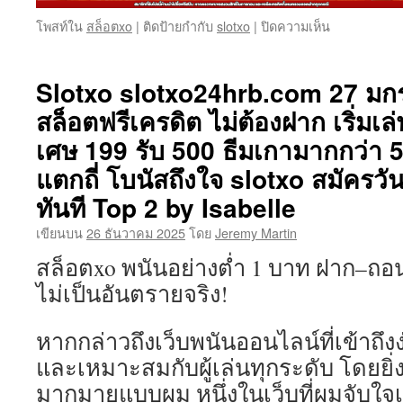
บน
โพสท์ใน
สล็อตxo
|
ติดป้ายกำกับ
slotxo
|
ปิดความเห็น
สล็อตxo
12
July
Slotxo slotxo24hrb.com 27 มก
2569
สล็อตฟรีเครดิต ไม่ต้องฝาก เริ่มเล่
slotxo24hr
สล็อต
เศษ 199 รับ 500 ธีมเกามากกว่า 5
แตก
ไว
แตกถี่ โบนัสถึงใจ slotxo สมัครวันน
เล่น
ทันที Top 2 by Isabelle
ง่าย
ใครๆ
เขียนบน
26 ธันวาคม 2025
โดย
Jeremy Martin
ก็
บอก
สล็อตxo พนันอย่างต่ำ 1 บาท ฝาก–ถอนอ
ต่อ
ไม่เป็นอันตรายจริง!
Cash
back
5,000
หากกล่าวถึงเว็บพนันออนไลน์ที่เข้าถึ
บาท
และเหมาะสมกับผู้เล่นทุกระดับ โดยยิ่
ตอบ
โจทย์
มากมายแบบผม หนึ่งในเว็บที่ผมจับใจเย
ทุ