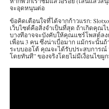
หากพวกเราชิมแล้วอร่อย (เล่นแล้วสน
จะอุดหนุนต่อ
ข้อคิดเตือนใจที่ได้จากก้าวแรก: Slotx
เว็บไซต์คือสิ่งจำเป็นที่สุด ถ้าเกิดคุณ
บางทีอาจจะบังคับให้คุณแชร์โพสต์ลงกร
เพื่อน 3 คน ซึ่งน่าเบื่อมาก แม้กระนั้นถ
ระบบออโต้ คุณจะได้รับประสบการณ์ “ส
โดยทันที” ของจริงโดยไม่มีเงื่อนไขผู