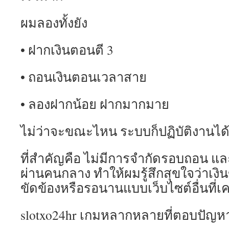
ผมลองทั้งยัง
• ฝากเงินตอนตี 3
• ถอนเงินตอนเวลาสาย
• ลองฝากน้อย ฝากมากมาย
ไม่ว่าจะขณะไหน ระบบก็ปฏิบัติงานได้
ที่สำคัญคือ ไม่มีการจำกัดรอบถอน แล
ผ่านคนกลาง ทำให้ผมรู้สึกสุขใจว่าเงิ
ขัดข้องหรือรอนานแบบเว็บไซต์อื่นที่
slotxo24hr เกมหลากหลายที่ตอบปัญหาผ