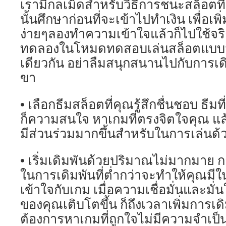
นี้
เรามีกลเม็ดสำหรับวิธีการชนะสล็อตที่อ
จะ
นั้นศึกษาก่อนที่จะเข้าไปทำเงิน เพื่อเ
ช่วย
ง่ายๆลองทำความเข้าใจแล้วก็ไปใช้จริ
ให้
คุณ
ทดลองในโหมดทดสอบเล่นสล็อตแบบฟร
มี
เดียวกัน อย่าลืมสนุกสนานไปกับการเ
ควา
รู้
ขา
ควา
สาม
• เลือกธีมสล็อตที่คุณรู้สึกชื่นชอบ ธีม
เกี่ยว
กับ
ก็ความสนใจ หาเกมที่ตรงจิตใจคุณ แล
srett
มีส่วนร่วมมากขึ้นสำหรับในการเล่นด
เพิ่ม
มาก
ขึ้น
• เริ่มเดิมพันด้วยปริมาณไม่มากมาย การ
และ
ในการเดิมพันที่ต่ำกว่าจะทำให้คุณมี
ทำให
คุณ
เข้าใจกับเกม เมื่อความเชื่อมั่นและมั่น
ตัดสิ
ของคุณเติบโตขึ้น ก็ถึงเวลาเพิ่มการเดิ
ใจ
ได้
ต้องการหาเกมที่ถูกใจไม่มีความจำเป็นที
ง่าย