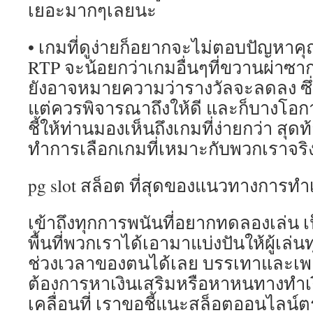
เยอะมากๆเลยนะ
มาก
ยิ่ง
ขึ้น
• เกมที่ดูง่ายก็อยากจะไม่ตอบปัญหาคุณก็ไ
ว่า
RTP จะน้อยกว่าเกมอื่นๆที่ขวานผ่าซ
จะ
เลือก
ยังอาจหมายความว่ารางวัลจะลดลง ซึ่
เล่น
แต่ควรพิจารณาถึงให้ดี และก็บางโอก
สล็อ
กับ
ชี้ให้ท่านมองเห็นถึงเกมที่ง่ายกว่า สุด
เว็บไ
ทำการเลือกเกมที่เหมาะกับพวกเราจริ
นี้
ไหม
Sret
pg slot สล็อต ที่สุดของแนวทางการทำเง
เว็บไ
สล็อ
เข้าถึงทุกการพนันที่อยากทดลองเล่น
ออนไ
ยอด
พื้นที่พวกเราได้เอามาแบ่งปันให้ผู้เล
ฮิต
ช่วงเวลาของตนได้เลย บรรเทาและเพล
ที่
ปี
ต้องการหาเงินเสริมหรือหาหนทางทำเ
เว็บ
เคลื่อนที่ เราขอชี้แนะสล็อตออนไลน์ตรงน
ตรง