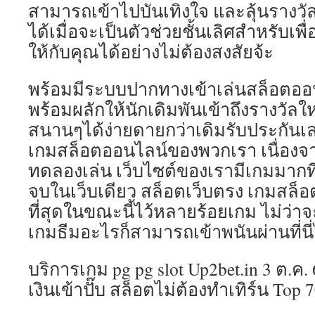
มี
สามารถเข้าไปบันเทิงใจ และลุ้นรางวั
เกม
ได้เมื่อจะเป็นตัวช่วยชั้นเลิศสำหรับเพื
สล็อ
ให้
ให้กับคุณได้อย่างไม่ต้องสงสัยจ้ะ
เลือก
เล่น
พร้อมมีระบบปากทางเข้าเล่นสล็อตออ
สูง
ที่สุด
พร้อมผลักให้นักเดิมพันเข้าถึงรางวัล
srett
สนานๆได้ง่ายดายกว่าเดิมรับประกันเลย
เป็น
เว็บ
เกมสล็อตออนไลน์ของพวกเรา เนื่องจ
ที่
ทดลองเล่น เว็บไซต์ของเรามีเกมมากท
ให้
จบในเว็บเดียว สล็อตเว็บตรง เกมสล็อ
บริก
เกม
ที่สุดในขณะนี้ไว้หลายร้อยเกม ไม่ว่
สล็อ
เกมธีมอะไรก็สามารถเข้าพนันผ่านที่นี่
ออนไ
แบบ
ครบ
บริการเกม pg pg slot Up2bet.in 3 ต.ค.
วงจร
เงินเข้าปั๊บ สล็อตไม่ต้องทำเทิร์น Top 
โดย
เน้น
ไป