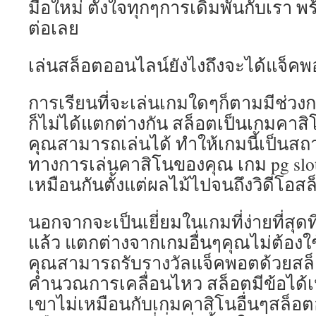
มือใหม่ ตั้งใจทุกๆการเดิมพันกับเรา พ
ชัด
รวม
ต่อเลย
ทั้ง
ระบ
ที่
เล่นสล็อตออนไลน์ยังไงถึงจะได้แจ็คพ
มี
ควา
การเรียนที่จะเล่นเกมใดๆก็ตามมีช่วง
เถียร
สูง
ก็ไม่ได้แตกต่างกัน สล็อตเป็นเกมคาสิโน
ทำให
คุณสามารถเล่นได้ ทำให้เกมนี้เป็นสถานท
การ
เล่น
ทางการเล่นคาสิโนของคุณ เกม pg slot u
เกม
เหมือนกันตั้งแต่ผลไม้ไปจนถึงวิดีโอสล
สล็อ
บน
โทรศ
นอกจากจะเป็นเยี่ยมในเกมที่ง่ายที่สุด
มือ
แล้ว แตกต่างจากเกมอื่นๆคุณไม่ต้องใช้
ถือ
เป็น
คุณสามารถรับรางวัลแจ็คพอตด้วยสล็
ไป
คำนวณการเคลื่อนไหว สล็อตมีข้อได้เป
อย่าง
เขาไม่เหมือนกับเกมคาสิโนอื่นๆสล็อ
สบา
ไม่มี