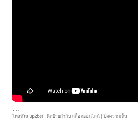
อยู่
ที่
แหน่
งใด
ก็
สาม
เข้า
เล่น
เศรษ
ทุก
ที่
ทุก
เวลา
เพียง
แค่
มี
อินเท
…
ไม่
ต้อง
บน
โพสท์ใน
up2bet
|
ติดป้ายกำกับ
สล็อตออนไลน์
|
ปิดความเห็น
พึ่ง
สล็อต
คอมพ
ล่าสุด
หรือ
สล็อต