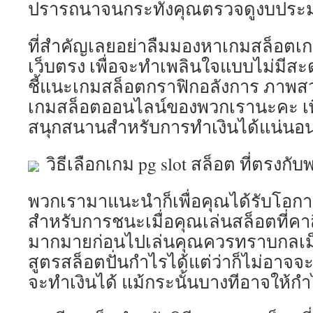
ปรารถนาจนกระทั่งคุณตรวจดูงบปร
มี
โปร
โม
ที่สำคัญเลยอย่าลืมมองหาเกมสล็อต
ชั่
เว็บตรง เพื่อจะทำเพลินใจแบบไม่มีส
นพิ
เศษ
ชี้แนะเกมสล็อตกราฟิกอลังการ ภาพสว
สำหร
เกมสล็อตออนไลน์ของพวกเรานะคะ เพื
สมาช
ใหม่
สนุกสนานสำหรับการทำเงินได้แน่นอ
ที่
สนใ
วิธีเลือกเกม pg slot สล็อต ที่ตรงกั
สมัค
เล่นs
นี้
พวกเรามาแนะนำก็เพื่อคุณได้รับโอกาส
รับ
เครด
สำหรับการชนะเมื่อคุณเล่นสล็อตที่คา
ฟรี
มากมายก่อนไปเล่นคุณควรทราบกลเม็ดพ
ทันที!
สูตรสล็อตปั่นกำไรได้แต่ว่าก็ไม่อาจจ
ผม
มั่นใ
จะทำเงินได้ แม้กระนั้นบางทีอาจให้ก
ว่า
เนื้อ