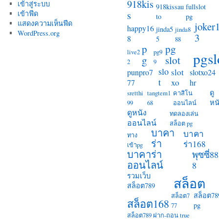
918kis
เข้าสู่ระบบ
บน
918kissau
fullslot
s
เข้าฟีด
srett
to
pg
แสดงความเห็นฟีด
joker
ได้
happy16
jinda5
jinda8
WordPress.org
อย่าง
3
8
5
88
ไม่มี
p
pg
live2
pg9
pgsl
ปัญห
g
slot
2
9
และ
slo
slot
punpro7
slotxo24
การ
t
xo
77
hr
ออก
ดู
sretthi
tangtem1
คาสิโน
เว็บ
หน
99
68
ออนไลน์
ยัง
ดูหนัง
เป็น
ทดลองเล่น
ออนไลน์
มิตร
สล็อต pg
บาคา
บาคา
กับ
ทาง
ร่า
ผู้
ร่า168
เข้าpg
บาคาร่า
ใช้
พุซซี่88
งาน
ออนไลน์
8
ทำให
รวมเว็บ
สล็อต
ท่าน
สล็อต789
สาม
สล็อต78
สล็อต7
สล็อต168
นำท
pg
77
และ
สล็อต789 ฝาก-ถอน true