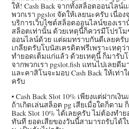
ให้! Cash Back จากทั้งสล็อตออนไลน
พวกเรา pgslot จัดให้เลยนะครับ เนื่อง
บริการเว็บไซต์สล็อตออนไลน์ของเรานั้นม
สล็อตเท่านั้น ด้วยเหตุนี้ก็ควรมีโปรโ
ออนไลน์ด้วย แต่ผมทราบกันดีเลยครับ
เกลียดรับโบนัสเครดิตฟรีเพราะเหตุว่
ทำยอดเต็มแก่แล้ว ด้วยเหตุนี้ ก็มารับ
จากพวกเรา pgslot.fish แทนไปเลยดีมากก
และคาสิโนจะมอบ Cash Back ให้เท่าใด
ครับ
• Cash Back Slot 10% เพียงแต่ฝากเงิ
ถ้าเกิดเล่นสล็อต pg เสียเมื่อใดก็ตาม
Back Slot 10% ได้เลยครับ ไม่ต้องท
ทันที ยอดเสียของวันนี้สามารถรับได้ใน