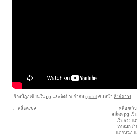
เรื่องนี้ถูกเขียนใน
pg
และติดป้ายกำกับ
pgslot
คั่นหน้า
ลิงก์ถาวร
←
สล็อต789
สล็อตเว็บ
สล็อต-pg-เว็
เว็บตรง แต
ทั้งหมด เ
แตกหนัก แ