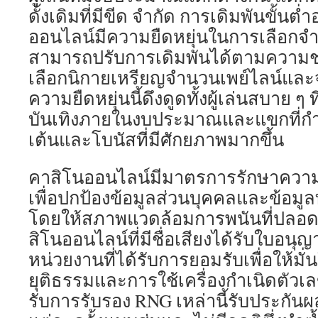
ดั้งเดิมที่มีขีด จำกัด การเดิมพันขั้นต
ออนไลน์มีความยืดหยุ่นในการเลือกจำนว
สามารถปรับการเดิมพันได้ตามควา
เลือกนิกายเหรียญจำนวนเพย์ไลน์และ
ความยืดหยุ่นนี้ดึงดูดทั้งผู้เล่นสบาย 
บันเทิงภายในงบประมาณและแขกที่กำ
เต้นและโบนัสที่มีศักยภาพมากขึ้น
คาสิโนออนไลน์มีมาตรการรักษาความป
เพื่อปกป้องข้อมูลส่วนบุคคลและข้อมูล
โดยให้สภาพแวดล้อมการพนันที่ปลอดภั
สิโนออนไลน์ที่มีชื่อเสียงได้รับใบอ
หน่วยงานที่ได้รับการยอมรับเพื่อให้มั่
ยุติธรรมและการใช้เครื่องกำเนิดตัวเลข
รับการรับรอง RNG เหล่านี้รับประกัน