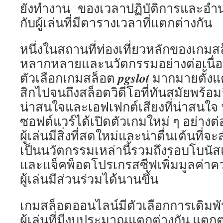
ยังทำงาน ของเวลาปฏิบัติการและอ
กับผู้เล่นที่มีตารางเวลาที่แตกต่างกัน
หนึ่งในสถานที่ท่องเที่ยวหลักของเก
หลากหลายและนวัตกรรมอย่างต่อเนื่อ
pgslot
ตัวเลือกเกมสล็อต
มากมายตั้งแ
สิกไปจนถึงสล็อตวิดีโอที่ทันสมัยพร้อมธี
น่าสนใจและเอฟเฟกต์เสียงที่น่าสนใจ
ซอฟต์แวร์ได้เปิดตัวเกมใหม่ ๆ อย่างต่อเ
ผู้เล่นมีสิ่งที่สดใหม่และน่าตื่นเต้นที
เป็นนวัตกรรมเหล่านี้รวมถึงรอบโบนั
และแจ็คพ็อตโปรเกรสซีฟเพิ่มมูลค่าค
ผู้เล่นมีส่วนร่วมได้นานขึ้น
เกมสล็อตออนไลน์มีตัวเลือกการเดิมพ
ผู้เล่นที่มีงบประมาณแตกต่างกัน แต