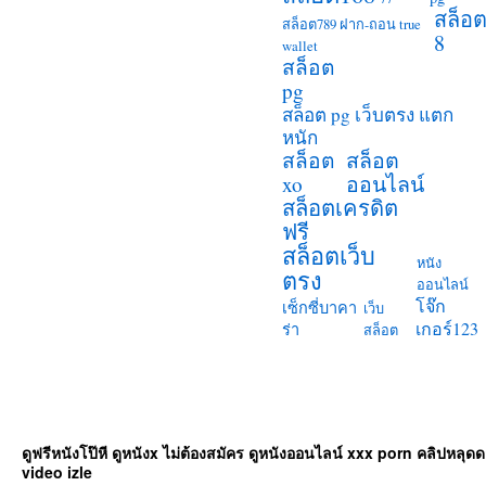
สล็อ
สล็อต789 ฝาก-ถอน true
8
wallet
สล็อต
pg
สล็อต pg เว็บตรง แตก
หนัก
สล็อต
สล็อต
ออนไลน์
xo
สล็อตเครดิต
ฟรี
สล็อตเว็บ
หนัง
ตรง
ออนไลน์
โจ๊ก
เซ็กซี่บาคา
เว็บ
เกอร์123
ร่า
สล็อต
ดูฟรีหนังโป๊หี ดูหนังx ไม่ต้องสมัคร ดูหนังออนไลน์ xxx porn คลิปหลุ
video izle