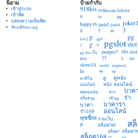
นิยาม
ป้ายกำกับ
918kis
เข้าสู่ระบบ
918kissau
fullslot
s
เข้าฟีด
to
pg
แสดงความเห็นฟีด
joker
happy16
jinda5
jinda8
WordPress.org
3
8
5
88
p
pg
live2
pg9
pgslot
g
slot
2
9
slo
slot
punpro7
pg slot เว็บ
t
xo
77
ตรง
slotxo24
sretthi
tangtem1
hr
99
68
ดูหนัง
ดู
คาสิโน
ออนไลน์
หนัง
ออนไลน์
บาค
ทดลองเล่น
ทาง
ร่า
สล็อต pg
เข้าpg
บาคาร่า
บาคา
ออนไลน์
ร่า168
พุซซี่88
รวมเว็บ
สล
8
สล็อต789
สล็อต78
สล็อต7
สล็อต168
pg
77