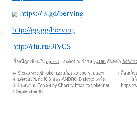
https://is.gd/berving
http://gg.gg/berving
http://rlu.ru/3iVCS
เรื่องนี้ถูกเขียนใน
pg slot
และติดป้ายกำกับ
pg168
คั่นหน้า
ลิงก์ถา
←
Slotxo ทางเข้าjoker123สล็อตxo 888 รวมแอพ
สล็อตเว็บ
ค่ายดังรองรับทั้ง IOS และ ANDROID slotxo เคล็ด
สล
ลับปั่นจนรวย Top 98 by Chastity https://xojoker.net
https:/
7 September 66