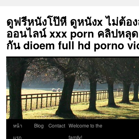
ดูฟรีหนังโป๊หี ดูหนังx ไม่ต้อ
ออนไลน์ xxx porn คลิปหลุด
กัน dioem full hd porno vi
ข้าม
หน้า
Blog
Contact
Welcome to the
ไป
แรก
family!