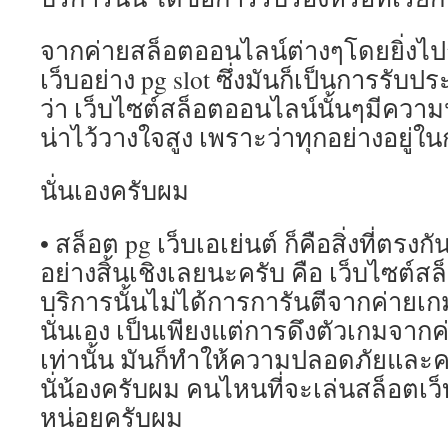
จากค่ายสล็อตออนไลน์ต่างๆโดยยิ่งไปก
เว็บอย่าง pg slot ซึ่งมันก็เป็นการรับ
ว่า เว็บไซต์สล็อตออนไลน์นั้นๆมีคว
น่าไว้วางใจสูง เพราะว่าทุกอย่างอยู่
นั่นเองครับผม
• สล็อต pg เว็บเอเย่นต์ ก็คือสิ่งที่ตรง
อย่างสิ้นเชิงเลยนะครับ คือ เว็บไซต์สล
บริการนั้นไม่ได้การการันตีจากค่ายเ
นั่นเอง เป็นเพียงแต่การดึงตัวเกมจาก
เท่านั้น มันก็ทำให้ความปลอดภัยและค
นั่น้องครับผม คนไหนที่จะเล่นสล็อตเว็บ
หน่อยครับผม