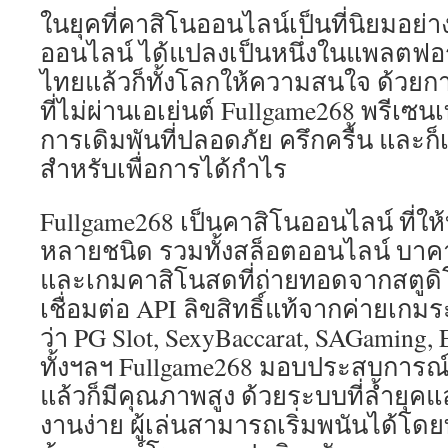
ในยุคที่คาสิโนออนไลน์เป็นที่นิยมอย่
ออนไลน์ ได้แปลงเป็นหนึ่งในแพลตฟอร์
ไทยแล้วก็ทั้งโลกให้ความสนใจ ด้วยกา
ที่ไม่ผ่านเอเย่นต์ Fullgame268 พรีเซ
การเดิมพันที่ปลอดภัย ครึกครื้น และก
สำหรับเพื่อการได้กำไร
Fullgame268 เป็นคาสิโนออนไลน์ ที่ให
หลายชนิด รวมทั้งสล็อตออนไลน์ บาคาร
และเกมคาสิโนสดที่ถ่ายทอดจากสตูดิโอ
เชื่อมต่อ API ลิขสิทธิ์แท้จากค่ายเกม
ว่า PG Slot, SexyBaccarat, SAGaming,
ทั้งฯลฯ Fullgame268 มอบประสบการณ์ก
แล้วก็มีคุณภาพสูง ด้วยระบบที่ล้ำยุค
งานง่าย ผู้เล่นสามารถเริ่มพนันได้โดย