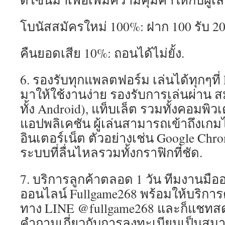
โบนัสสมัครใหม่ 100%: ฝาก 100 รับ 20
คืนยอดเสีย 10%: ถอนได้ไม่ยั้ง.
6. รองรับทุกแพลตฟอร์ม เล่นได้ทุกๆที
มาให้ใช้งานง่าย รองรับการเล่นผ่าน 
ทั้ง Android), แท็บเล็ต รวมทั้งคอมพิวเ
แอปพลิเคชัน ผู้เล่นสามารถเข้าถึงเก
อินเตอร์เน็ต ตัวอย่างเช่น Google Chro
ระบบที่ลื่นไหลรวมทั้งกราฟิกที่ชัด.
7. บริการลูกค้าตลอด 1 วัน ทีมงานมื
ออนไลน์ Fullgame268 พร้อมให้บริการ
ทาง LINE @fullgame268 และก็แชทสดบ
คำถามเกี่ยวกับการลงทะเบียนเป็นสม