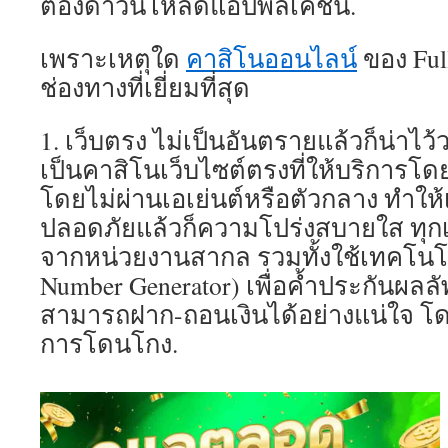
ต้องดาวน์โหลดแอปพลิเคชัน.
เพราะเหตุใด
คาสิโนออนไลน์
ของ Ful
ช่องทางที่เยี่ยมที่สุด
1. เว็บตรง ไม่เป็นอันตรายแล้วก็น่าไว
เป็นคาสิโนเว็บไซต์ตรงที่ให้บริการโ
โดยไม่ผ่านเอเย่นต์หรือตัวกลาง ทำให้เ
ปลอดภัยแล้วก็ความโปร่งสบายใส ทุกเ
จากหน่วยงานสากล รวมทั้งใช้เทคโนโ
Number Generator) เพื่อค้ำประกันผลลัพธ
สามารถฝาก-ถอนเงินได้อย่างแน่ใจ โดย
การโดนโกง.