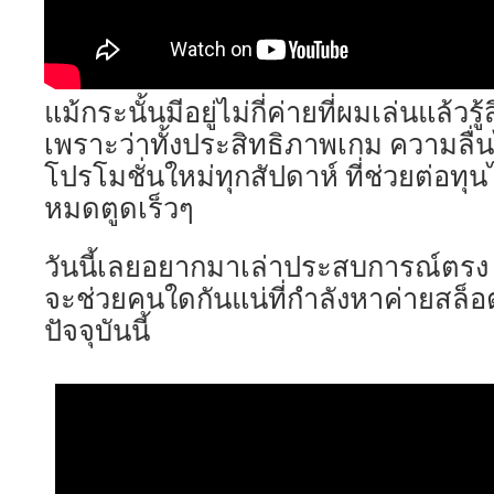
แม้กระนั้นมีอยู่ไม่กี่ค่ายที่ผมเล่นแล้วรู
เพราะว่าทั้งประสิทธิภาพเกม ความลื่
โปรโมชั่นใหม่ทุกสัปดาห์ ที่ช่วยต่อทุ
หมดตูดเร็วๆ
วันนี้เลยอยากมาเล่าประสบการณ์ตรง 
จะช่วยคนใดกันแน่ที่กำลังหาค่ายสล็อต
ปัจจุบันนี้