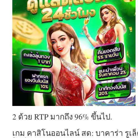
2 ด้วย RTP มากถึง 96% ขึ้นไป.
เกม คาสิโนออนไลน์ สด: บาคาร่า รูเล