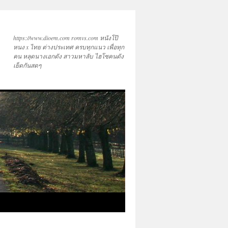
https://www.dioem.com romvs.com หนังโป๊
หนง x ไทย ต่างประเทศ ครบทุกแนว เพื่อทุก
คน หลุดนางเอกดัง สาวมหาลับ ไฮโซคนดัง
เย็ดกันสดๆ