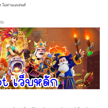
 ไม่ผ่านเอเย่นต์
tin