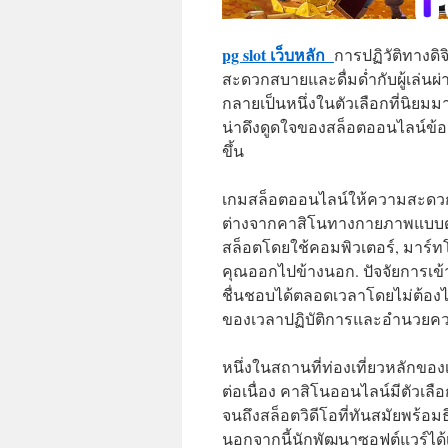
pg slot เว็บหลัก
การปฏิวัติทางด
สะดวกสบายและดื่มด่ำกับผู้เล่นผ
กลายเป็นหนึ่งในตัวเลือกที่นิยม
น่าดึงดูดใจของสล็อตออนไลน์ข้
ขึ้น
เกมสล็อตออนไลน์ให้ความสะดวกสบ
ต่างจากคาสิโนทางกายภาพแบบดั้
สล็อตโดยใช้คอมพิวเตอร์, มาร์ท
คุณออกไปข้างนอก. ปัจจัยการเข้าถ
ชื่นชอบได้ตลอดเวลาโดยไม่ต้อ
ของเวลาปฏิบัติการและอำนวยความ
หนึ่งในสถานที่ท่องเที่ยวหลั
ต่อเนื่อง คาสิโนออนไลน์มีตัวเล
จนถึงสล็อตวิดีโอที่ทันสมัยพร้อมธ
นอกจากนี้นักพัฒนาซอฟต์แวร์ได้เปิด