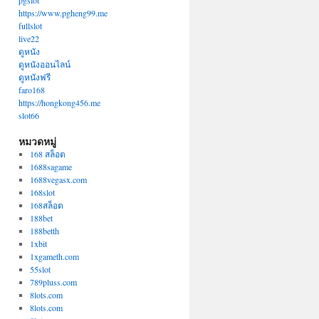
pgslot
https://www.pgheng99.me
fullslot
live22
ดูหนัง
ดูหนังออนไลน์
ดูหนังฟรี
faro168
https://hongkong456.me
slot66
หมวดหมู่
168 สล็อต
1688sagame
1688vegasx.com
168slot
168สล็อต
188bet
188betth
1xbit
1xgameth.com
55slot
789pluss.com
8lots.com
8lots.com