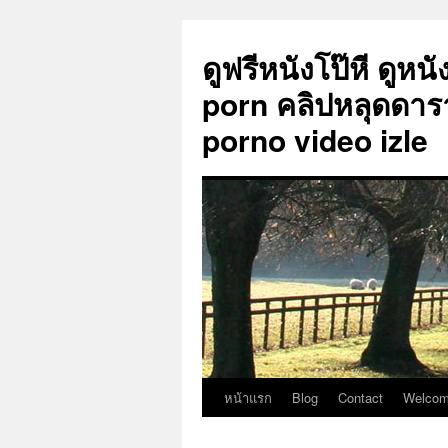
ดูฟรีหนังโป๊หี ดูห
porn คลิปหลุดดารา
porno video izle
หน้าแรก
Blog
Contact
Welcome
ข้าม
ไป