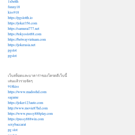
1xbetth
funny18
kiss918
https://pgslotth.io
https://joker356.com
https://samurai777.net
https://tokyoslot88.com
https://betwayvietnam.com
https://jokerasia.net
pgslot
pgslot
เว็บสล็อตและบาคาร่าของโครตดีเว็บนี้
เล่นแล้วรวยจัดๆ
918kiss
https://www.madoohd.com
sagame
https://joker123auto.com
http://www.movie87hd.com
https://www.pussy888play.com
https://pussy888win.com
sexybaccarat
pg slot