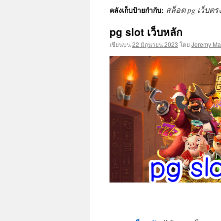
สล็อต pg เว็บตรง
คลังเก็บป้ายกำกับ:
ยัง
pg slot เว็บหลัก
เนื้อหา
เขียนบน
22 มิถุนายน 2023
โดย
Jeremy Mar