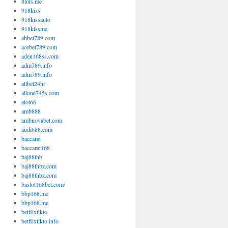
8lots.me
918kiss
918kissauto
918kissme
abbet789.com
acebet789.com
aden168ss.com
adm789.info
adm789.info
allbet24hr
allone745s.com
alot66
amb888
ambnovabet.com
audi688.com
baccarat
baccarat168
baj88thb
baj88thbz.com
baj88thbz.com
baslot168bet.com/
bbp168.me
bbp168.me
betflixtikto
betflixtikto.info