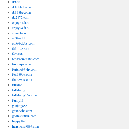
dr888
dr888bet.com
dr888bet.com
du2477.com
enjoy24.fun
enjoy24.fun
erisauto.site
eu369club
eu369clubs.com
fafa 123 slot
faro168
fcharoenkit168.com
finnivips.com
fortune99vip.com
fox689ok.com
fox689ok.com
fullslot
fullslotpg
fullslotpg168.com
funny18
gaojing888
gem99ths.com
goatza888fin.com
happy168
hengheng9899.com