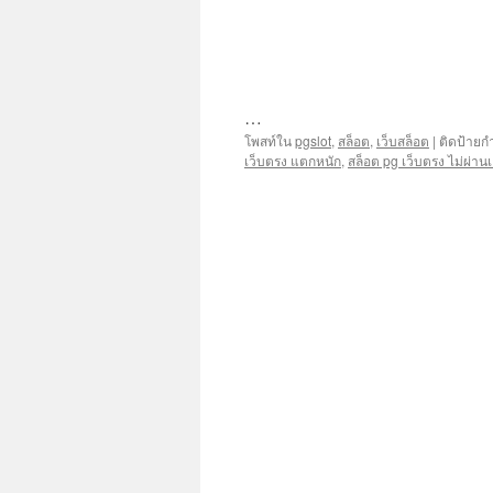
…
โพสท์ใน
pgslot
,
สล็อต
,
เว็บสล็อต
|
ติดป้ายก
เว็บตรง แตกหนัก
,
สล็อต pg เว็บตรง ไม่ผ่านเ