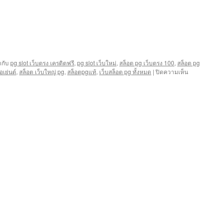
ำกับ
pg slot เว็บตรง เครดิตฟรี
,
pg slot เว็บใหม่
,
สล็อต pg เว็บตรง 100
,
สล็อต pg
บน
อเย่นต์
,
สล็อต เว็บใหญ่ pg
,
สล็อตpgแท้
,
เว็บสล็อต pg ทั้งหมด
|
ปิดความเห็น
pg
slot
เว็บ
หลัก