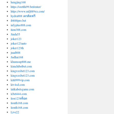
hengjing168
https://sretthi99.bet/enter/
https://www.mfj889xx.com/
hydra888 เครดิตฟรี
ib888pro.bet
infyplus888.com
item388.com
Jinda55
joker123
joker123auto
joker123th
juad888
Judhai168
khumsup888.me
kimchibetbet.com
kingxxxbet123.com
kingxxxbet123.com
kitti999vip.com
ktv4sd.com
lalikabetsgame.com
lcbet444.com
lion123สล็อต
lionth168.com
lionth168.com
Live22