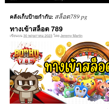
ยัง
สล็อต789 pg
คลังเก็บป้ายกำกับ:
เนื้อหา
ทางเข้าสล็อต 789
เขียนบน
30 พฤษภาคม 2023
โดย
Jeremy Martin