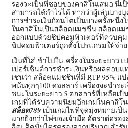
รองจะเป็นที่ชอบของคาสิโนเสมอ นี่เป็
สามารถได้กำไรได้ หากว่าผู้เล่นบาง
การชำระเงินก้อนโตเป็นบางครั้งหนึ่งใ
ในคาสิโนเป็นสล็อตแมชชีน สล็อตแมช
ออกแบบด้วยชิปคอมพิวเตอร์ที่ควบคุ
ชิปคอมพิวเตอร์ถูกตั้งโปรแกรมให้จ่าย
เงินที่ใส่เข้าไปในเครื่องในระยะยาว เปอร
เปอร์เซ็นต์การชำระเงินหรือผลตอบแทนต
เช่นว่า สล็อตแมชชีนที่มี RTP 95% แ
พนันทุกๆ100 ดอลลาร์ เครื่องจะชำระเ
ชนะในระยะยาว 5 ดอลลาร์ที่เหลือเป
เกมที่ได้รับความนิยมอีกเกมในคาสิโ
สล็อต789
เป็นเกมไพ่ที่จุดมุ่งหมายเป็น
มากยิ่งกว่าไพ่ของเจ้ามือ อัตราต่อ
ล็คแจ็คนั้นไตร่ตรองจากปริมาณสำรับ