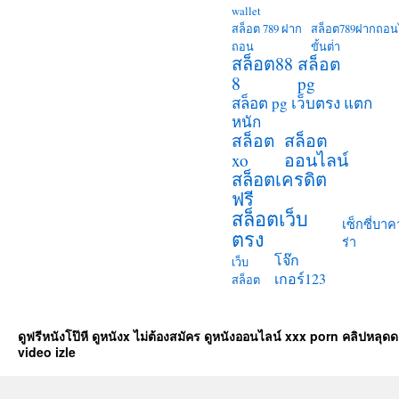
wallet
สล็อต 789 ฝาก
สล็อต789ฝากถอนไ
ถอน
ขั้นต่ํา
สล็อต88
สล็อต
8
pg
สล็อต pg เว็บตรง แตก
หนัก
สล็อต
สล็อต
ออนไลน์
xo
สล็อตเครดิต
ฟรี
สล็อตเว็บ
เซ็กซี่บาค
ตรง
ร่า
โจ๊ก
เว็บ
เกอร์123
สล็อต
ดูฟรีหนังโป๊หี ดูหนังx ไม่ต้องสมัคร ดูหนังออนไลน์ xxx porn คลิปหลุ
video izle