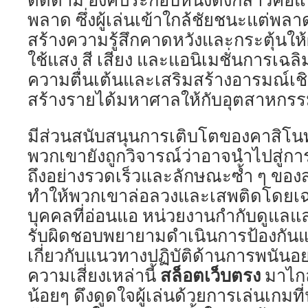
พลาด ซึ่งผู้เล่นเข้าใกล้ชัยชนะแต่พลาด
สร้างความรู้สึกคาดหวังและกระตุ้นให้ผ
ใช้แสง สี เสียง และแอนิเมชั่นการเฉลิม
ความตื่นเต้นและเสริมสร้างอารมณ์เ
สร้างรายได้มหาศาลให้กับอุตสาหกร
มีส่วนสนับสนุนการเติบโตของคาสิโนท
พวกเขายังถูกวิจารณ์ว่าอาจนำไปสู่กา
ถึงอย่างรวดเร็วและลักษณะซ้ำ ๆ ขอ
ทำให้พวกเขาล่อลวงและเสพติดโดยเฉพ
บุคคลที่อ่อนแอ หน่วยงานกำกับดูแลแล
รับผิดชอบพยายามดำเนินการป้องกันและ
เกี่ยวกับแนวทางปฏิบัติด้านการพนันอย
สล็อตเว็บตรง
ความเสี่ยงเหล่านี้
มาไกลต
น้อยๆ ดึงดูดใจผู้เล่นด้วยการเล่นเกมที