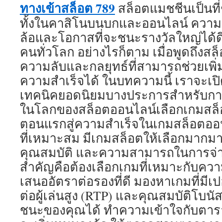
ทางเข้าสล็อต 789
สล็อตแมชชีนเป็นที
ทั้งในคาสิโนบนบกและออนไลน์ ความต
ล้อและโอกาสที่จะชนะรางวัลใหญ่ได้ดึ
คนทั่วโลก อย่างไรก็ตาม เมื่อพูดถึงส
ความลับและกลยุทธ์ที่สามารถช่วยเพ
ความสำเร็จได้ ในบทความนี้ เราจะเป
เทคนิคยอดนิยมบางประการสำหรับก
ในโลกของสล็อตออนไลน์เลือกเกมสล็อ
ตอนแรกสู่ความสำเร็จในเกมสล็อตออ
ที่เหมาะสม มีเกมสล็อตให้เลือกมากมา
คุณสมบัติ และความสามารถในการจ่ายท
สำคัญคือต้องเลือกเกมที่เหมาะกับค
เสนออัตราต่อรองที่ดี มองหาเกมที่มี
ต่อผู้เล่นสูง (RTP) และคุณสมบัติโบนั
ชนะของคุณได้ ทำความเข้าใจกับตาราง