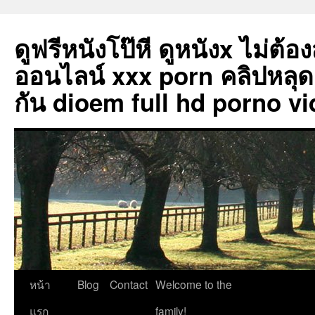
ดูฟรีหนังโป๊หี ดูหนังx ไม่ต้อ
ออนไลน์ xxx porn คลิปหลุด
กัน dioem full hd porno vi
ข้าม
หน้า
Blog
Contact
Welcome to the
ไป
แรก
family!