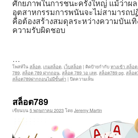
ศักยภาพในการชนะครั้งใหญ่ แม้ว่าผ
อุตสาหกรรมการพนันจะไม่สามารถปฏิเ
คือต้องสร้างสมดุลระหว่างความบันเท
ความรับผิดชอบ
…
โพสท์ใน
สล็อต
,
เกมสล็อต
,
เว็บสล็อต
|
ติดป้ายกำกับ
ทางเข้า สล็อต
789
,
สล็อต 789 ฝากถอน
,
สล็อต 789 วอ เลท
,
สล็อต789 pg
,
สล็อต
บน
สล็อต789ฝากถอนไม่มีขั้นต่ํา
|
ปิดความเห็น
slot
789
สล็อต789
เขียนบน
5 พฤษภาคม 2023
โดย
Jeremy Martin