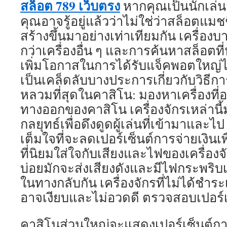
สล็อต 789 เว็บตรง
หากคุณเป็นนักเล่
คุณอาจรู้อยู่แล้วว่าไม่ใช่ว่าสล็อตแมช
สร้างขึ้นมาอย่างเท่าเทียมกัน เครื่องบ
กว่าเครื่องอื่น ๆ และการค้นหาสล็อตท
เพิ่มโอกาสในการได้รับแจ็คพอตใหญ่ได
เป็นเคล็ดลับบางประการเกี่ยวกับวิธีกา
หลวมที่สุดในคาสิโน: มองหาเครื่องที่อ
ทางออกของคาสิโน เครื่องจักรเหล่านี้
กลยุทธ์เพื่อดึงดูดผู้เล่นที่เข้ามาแล
เต็มใจที่จะลดเปอร์เซ็นต์การจ่ายเงินเพื่
ที่นิยมใส่ใจกับเสียงและไฟของเครื่องจั
บ่อยมักจะส่งเสียงดังและมีไฟกระพริบ
ในทางกลับกัน เครื่องจักรที่ไม่ได้ชำร
อาจเงียบและไม่อวดดี ตรวจสอบเปอร์เซ
คาสิโนส่วนใหญ่จะแสดงเปอร์เซ็นต์กา