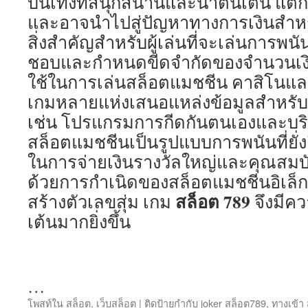
บันเทิงที่สนุกสนานและน่าตื่นเต้น แต
และอาจนำไปสู่ปัญหาทางการเงินสำหรั
สิ่งสำคัญสำหรับผู้เล่นที่จะเล่นการพน
ชอบและกำหนดขีดจำกัดของจำนวนเงิ
ใช้ในการเล่นสล็อตแมชชีน คาสิโน
เกมหลายแห่งเสนอแหล่งข้อมูลสำหรับน
เช่น โปรแกรมการกีดกันตนเองและบร
สล็อตแมชชีนเป็นรูปแบบการพนันที่ยั่
ในการจ่ายเงินรางวัลใหญ่และคุณสมบัติ
ด้วยการกำเนิดของสล็อตแมชชีนอิเล็ก
สล็อต 789
สร้างตัวเลขสุ่ม เกม
จึงมีคว
เต้นมากยิ่งขึ้น
…
โพสท์ใน
สล็อต
,
เว็บสล็อต
|
ติดป้ายกำกับ
joker สล็อต789
,
ทางเข้า