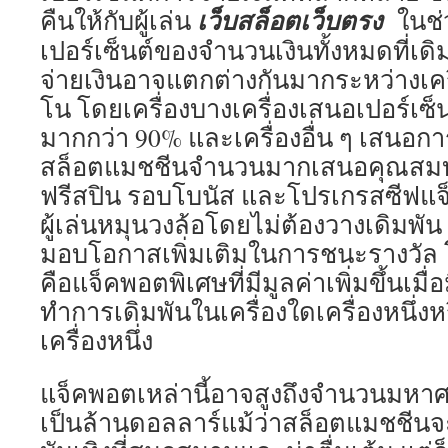
เว็บสล็อตเว็บตรง
คืนให้กับผู้เล่น
ในช่ว
เปอร์เซ็นต์ของจำนวนเงินทั้งหมดที่เดิ
จ่ายเงินอาจแตกต่างกันมากระหว่างเค
โน โดยเครื่องบางเครื่องเสนอเปอร์เซ็น
มากกว่า 90% และเครื่องอื่น ๆ เสนอการ
สล็อตแมชชีนจำนวนมากเสนอคุณสมบัต
ฟรีสปิน รอบโบนัส และโปรเกรสซีฟแจ็
ผู้เล่นหมุนวงล้อโดยไม่ต้องวางเดิมพั
มอบโอกาสเพิ่มเติมในการชนะรางวัล
คือแจ็คพอตพิเศษที่มีมูลค่าเพิ่มขึ้นเมื่
ทำการเดิมพันในเครื่องใดเครื่องหนึ่งหร
เครื่องหนึ่ง
แจ็คพอตเหล่านี้อาจสูงถึงจำนวนมหา
เป็นล้านดอลลาร์แม้ว่าสล็อตแมชชีน