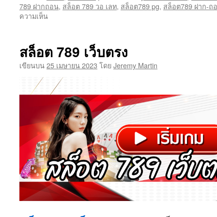
789 ฝากถอน
,
สล็อต 789 วอ เลท
,
สล็อต789 pg
,
สล็อต789 ฝาก-ถอน
บน
ความเห็น
สล็อต
789
เว็บ
สล็อต 789 เว็บตรง
ตรง
เขียนบน
25 เมษายน 2023
โดย
Jeremy Martin