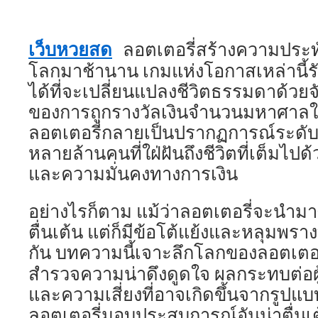
เว็บหวยสด
ลอตเตอรี่สร้างความประทับ
โลกมาช้านาน เกมแห่งโอกาสเหล่านี้
ได้ที่จะเปลี่ยนแปลงชีวิตธรรมดาด้วยจ
ของการถูกรางวัลเงินจำนวนมหาศาลใน
ลอตเตอรี่กลายเป็นปรากฏการณ์ระดับโล
หลายล้านคนที่ใฝ่ฝันถึงชีวิตที่เต็มไ
และความมั่นคงทางการเงิน
อย่างไรก็ตาม แม้ว่าลอตเตอรี่จะนำม
ตื่นเต้น แต่ก็มีข้อโต้แย้งและหลุมพรางท
กัน บทความนี้เจาะลึกโลกของลอตเตอร
สำรวจความน่าดึงดูดใจ ผลกระทบต่อผู
และความเสี่ยงที่อาจเกิดขึ้นจากรูปแ
ลอตเตอรี่มอบประสบการณ์อันน่าตื่นเต้น