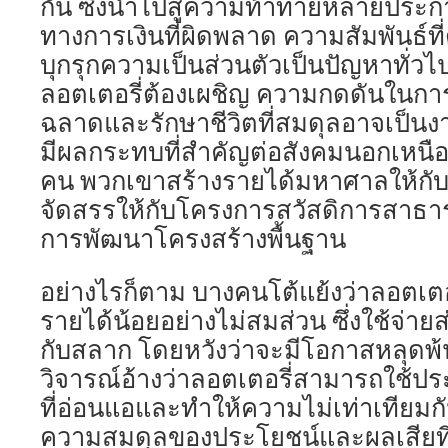
กัน ซึ่งนำไปสู่ความท้าทายหลายประก
ทางการเงินที่ผิดพลาด ความสัมพันธ์ที
บุกรุกความเป็นส่วนตัวเป็นปัญหาทั่วไปที
ลอตเตอรี่ต้องเผชิญ ความกดดันในกา
ฉลาดและรักษาชีวิตที่สมดุลอาจเป็นงาน
มีผลกระทบที่สำคัญต่อสังคมนอกเหนือจ
คน พวกเขาสร้างรายได้มหาศาลให้กับร
จัดสรรให้กับโครงการสวัสดิการสาธ
การพัฒนาโครงสร้างพื้นฐาน
อย่างไรก็ตาม บางคนโต้แย้งว่าลอตเตอร
รายได้น้อยอย่างไม่สมส่วน ซึ่งใช้จ่า
กับสลาก โดยหวังว่าจะมีโอกาสหลุด
วิจารณ์อ้างว่าลอตเตอรี่สามารถใช้
ที่อ่อนแอและทำให้ความไม่เท่าเทียมก
ความสมดุลของประโยชน์และผลเสียที่