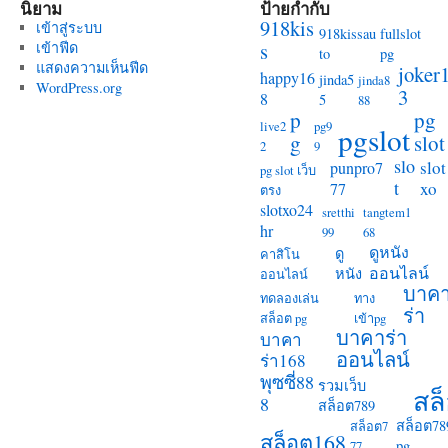
นิยาม
ป้ายกำกับ
918kis
เข้าสู่ระบบ
918kissau
fullslot
s
เข้าฟีด
to
pg
แสดงความเห็นฟีด
joker
happy16
jinda5
jinda8
WordPress.org
3
8
5
88
p
pg
live2
pg9
pgslot
g
slot
2
9
slo
slot
punpro7
pg slot เว็บ
t
xo
77
ตรง
slotxo24
sretthi
tangtem1
hr
99
68
ดูหนัง
ดู
คาสิโน
ออนไลน์
หนัง
ออนไลน์
บาค
ทดลองเล่น
ทาง
ร่า
สล็อต pg
เข้าpg
บาคาร่า
บาคา
ออนไลน์
ร่า168
พุซซี่88
รวมเว็บ
สล
8
สล็อต789
สล็อต78
สล็อต7
สล็อต168
pg
77