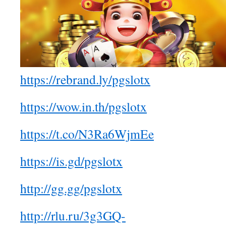
https://rebrand.ly/pgslotx
https://wow.in.th/pgslotx
https://t.co/N3Ra6WjmEe
https://is.gd/pgslotx
http://gg.gg/pgslotx
http://rlu.ru/3g3GQ-