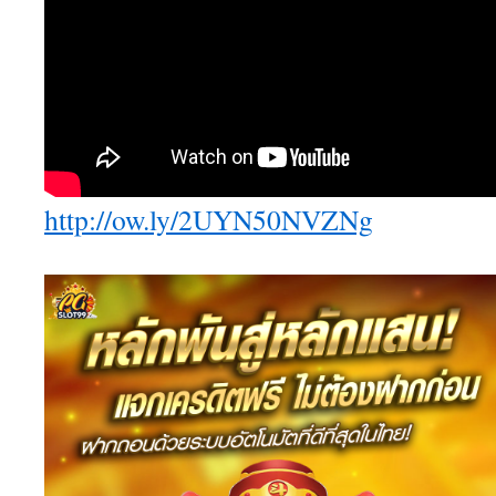
http://ow.ly/2UYN50NVZNg