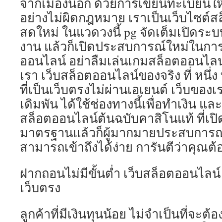
จากเมืองนอก ด้วยการเขียนทะเบียนให้
อย่างไม่ผิดกฎหมาย เราเป็นเว็บไซต์ส
สดใหม่ ในแวดวงนี้ pg จัดเต็มเปิดระบบ
งาน แล้วก็เปิดประสบการณ์ใหม่ในกา
ออนไลน์ อย่าลืมเล่นเกมสล็อตออนไลน์
เรา เว็บสล็อตออนไลน์ของจริง ที่ หนึ่
ที่เป็นเว็บตรงไม่ผ่านเอเยนต์ เว็บของเ
เดิมพัน ได้ใช้ช่องทางนี้เพื่อทำเงิน แล
สล็อตออนไลน์ต้นฉบับคาสิโนแท้ ที่เปิ
มาตรฐานแล้วก็ผู้มากมายประสบการณ์ ท
สามารถเข้าถึงได้ง่าย การันตีว่าคุณต
ฝากถอนไม่มีขั้นต่ำ เว็บสล็อตออนไลน์ 
เว็บตรง
ลูกค้าที่มีเงินทุนน้อย ไม่จำเป็นที่จะต