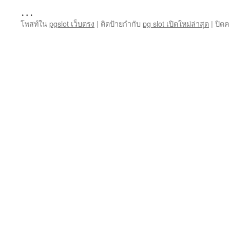
…
โพสท์ใน
pgslot เว็บตรง
|
ติดป้ายกำกับ
pg slot เปิดใหม่ล่าสุด
|
ปิดค