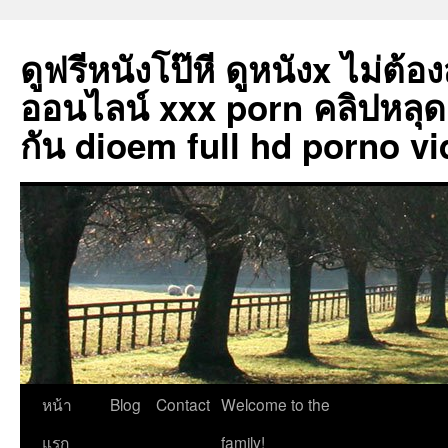
ดูฟรีหนังโป๊หี ดูหนังx ไม่ต้อ
ออนไลน์ xxx porn คลิปหลุด
กัน dioem full hd porno vi
ข้าม
หน้า
Blog
Contact
Welcome to the
ไป
แรก
family!