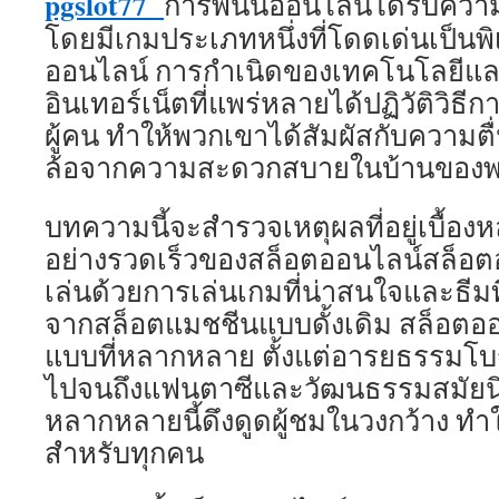
pgslot77
การพนันออนไลน์ได้รับควา
โดยมีเกมประเภทหนึ่งที่โดดเด่นเป็นพิเ
ออนไลน์ การกำเนิดของเทคโนโลยีและ
อินเทอร์เน็ตที่แพร่หลายได้ปฏิวัติวิธ
ผู้คน ทำให้พวกเขาได้สัมผัสกับความต
ล้อจากความสะดวกสบายในบ้านของพ
บทความนี้จะสำรวจเหตุผลที่อยู่เบื้องหล
อย่างรวดเร็วของสล็อตออนไลน์สล็อตอ
เล่นด้วยการเล่นเกมที่น่าสนใจและธี
จากสล็อตแมชชีนแบบดั้งเดิม สล็อตอ
แบบที่หลากหลาย ตั้งแต่อารยธรรม
ไปจนถึงแฟนตาซีและวัฒนธรรมสมัย
หลากหลายนี้ดึงดูดผู้ชมในวงกว้าง ทำให้
สำหรับทุกคน