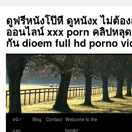
ดูฟรีหนังโป๊หี ดูหนังx ไม่ต้อ
ออนไลน์ xxx porn คลิปหลุด
กัน dioem full hd porno vi
ข้าม
หน้า
Blog
Contact
Welcome to the
ไป
แรก
family!