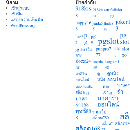
นิยาม
ป้ายกำกับ
918kis
เข้าสู่ระบบ
918kissau
fullslot
s
เข้าฟีด
to
pg
แสดงความเห็นฟีด
joker
happy16
jinda5
jinda8
WordPress.org
3
8
5
88
p
pg
live2
pg9
pgslot
g
slot
2
9
slo
slot
punpro7
pg slot เว็บ
t
xo
77
ตรง
slotxo24
sretthi
tangtem1
hr
99
68
ดูหนัง
ดู
คาสิโน
ออนไลน์
หนัง
ออนไลน์
บาค
ทดลองเล่น
ทาง
ร่า
สล็อต pg
เข้าpg
บาคาร่า
บาคา
ออนไลน์
ร่า168
พุซซี่88
รวมเว็บ
สล
8
สล็อต789
สล็อต78
สล็อต7
สล็อต168
pg
77