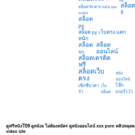
สล็อ
สล็อต789 ฝาก-ถอน true
8
wallet
สล็อต
pg
สล็อต pg เว็บตรง แตก
หนัก
สล็อต
สล็อต
ออนไลน์
xo
สล็อตเครดิต
ฟรี
สล็อตเว็บ
หนัง
ตรง
ออนไลน์
โจ๊ก
เซ็กซี่บาคา
เว็บ
เกอร์123
ร่า
สล็อต
ดูฟรีหนังโป๊หี ดูหนังx ไม่ต้องสมัคร ดูหนังออนไลน์ xxx porn คลิปหลุ
video izle