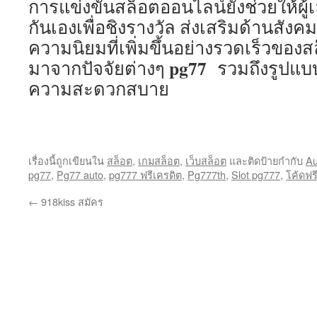
การแข่งขันสล็อตออนไลน์ยังช่วยให้ผู
กันเองเพื่อชิงรางวัล ส่งเสริมด้านสังค
ความนิยมที่เพิ่มขึ้นอย่างรวดเร็วของ
pg77
มาจากปัจจัยต่างๆ
รวมถึงรูปแบบ
ความสะดวกสบาย
เรื่องนี้ถูกเขียนใน
สล็อต
,
เกมสล็อต
,
เว็บสล็อต
และติดป้ายกำกับ
Au
pg77
,
Pg77 auto
,
pg777 ฟรีเครดิต
,
Pg777th
,
Slot pg777
,
โค้ดฟร
←
918kiss สมัคร