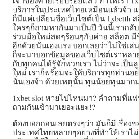
เจ้าของค่ายเรียบร้อยแล้ว ทำให้เรา 1x
บริการในประเทศไทยเหมือนแล้วจ้า แต่
ก็มีแค่เปลี่ยนชื่อเว็บไซต์เป็น 1xbetth 
ใครๆก็ถามหากันมาเป็นปี วันนี้เรากล
ร่วมมือใหม่สดๆร้อนๆกับค่าย สล็อต มีช
อีกด้วยนั่นเองแรง บอกเลยว่าไม่ใช่เล่
ก็จะมาบอกข้อมูลของเว็บไซต์เราหลา
กับทุกคนได้รู้จักพวกเรา ไม่ว่าจะเป็นล
ใหม่ เราก็พร้อมจะให้บริการทุกท่านอ
นั่นเองจ้า ด้วยเหตุนั้น ทุนน้อยทุนม
1xbet slot หายไปไหนมา? คำถามที่แ
ถามกันเข้ามาเยอะแยะ!?
ต้องบอกก่อนเลยตรงๆว่า มันก็มีเรื่
ประเทศไทยหลายๆอย่างที่ทำให้เราไม่