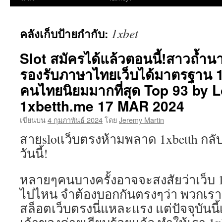
ยัง
1xbet
คลังเก็บป้ายกำกับ:
เนื้อหา
Slot สมัครได้แล้วตอนนี้!สาวถ้ำน
รองรับภาษาไทยเว็บได้มาตรฐาน 1x
คนไทยนิยมมากที่สุด Top 93 by 
1xbetth.me 17 MAR 2024
เขียนบน
4 กุมภาพันธ์ 2024
โดย
Jeremy Martin
สายslotเว็บตรงห้ามพลาด 1xbetth กลั
วันนี้!
หลายๆคนบางครั้งอาจจะสงสัยว่าเว็บ 
ไปไหน จำต้องบอกกันตรงๆว่า พวกเรา
สล็อตเว็บตรงนี่แหละแรง แต่ปัจจุบันนี