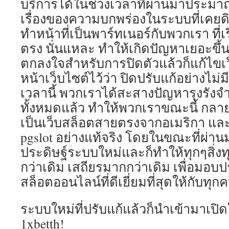
บริการได้ในช่วงเวลาที่ผ่านมาประมาณ
เรื่องของความบกพร่องในระบบที่เคยดิล
ทำหน้าที่เป็นพาร์ทเนอร์กับพวกเรา ที่เ
ตรง นั่นแหละ ทำให้เกิดปัญหาเยอะขึ้
ตกลงใจสำหรับการปิดตัวแล้วก็แก้ไขเว
หน้าเว็บไซต์ไว้ว่า ปิดปรับแก้อย่างไม่
เวลานี้ พวกเราได้สะสางปัญหารุงรัง
ทั้งหมดแล้ว ทำให้พวกเราขณะนี้ กลาย
เป็นเว็บสล็อตสายตรงจากอเมริกา และเป
pgslot อย่างแท้จริง โดยในขณะที่ผ่าน
ประดิษฐ์ระบบใหม่และก็ทำให้ทุกๆสิ่งทุ
กว่าเดิม เสถียรมากกว่าเดิม เพื่อมอ
สล็อตออนไลน์ที่ดีเยี่ยมที่สุดให้กับทุก
ระบบใหม่ที่ปรับแก้แล้วก็นำเข้ามาเปิดให
1xbetth!