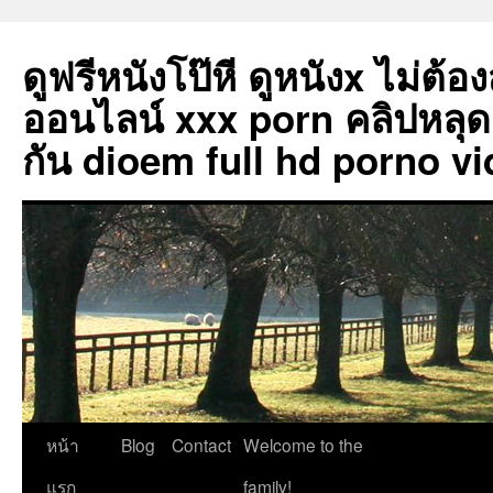
ดูฟรีหนังโป๊หี ดูหนังx ไม่ต้อ
ออนไลน์ xxx porn คลิปหลุด
กัน dioem full hd porno vi
ข้าม
หน้า
Blog
Contact
Welcome to the
ไป
แรก
family!