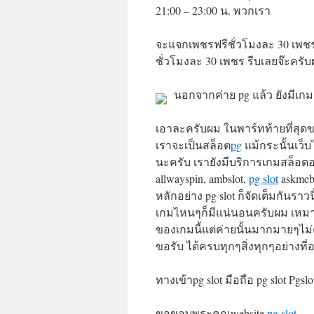
21:00 – 23:00 น. พวกเรา
จะแจกเพชรฟรีชั่วโมงละ 30 เพชร 
ชั่วโมงละ 30 เพชร รีบเลยจ๊ะครับ
นอกจากค่าย pg แล้ว ยังมีเกมค
เอาละครับผม ในพาร์ทท้ายที่สุดข
เราจะเป็นสล็อต
pg
แม้กระนั้นเว็บ
นะครับ เรายังมีบริการเกมสล็อตอ
allwayspin, ambslot,
pg slot
askmebe
หลักอย่าง pg slot ก็จัดเต็มกันรา
เกมไหนๆก็มีแน่นอนครับผม เหมาะ
ของเกมนี้แต่ค่ายนั้นมากมายๆไม่ต้อ
ขอรับ ได้ครบทุกๆสิ่งทุกๆอย่างที
ทางเข้าpg slot มือถือ pg slot Pgs
ขอขอบพระคุณwebsite
pg slot