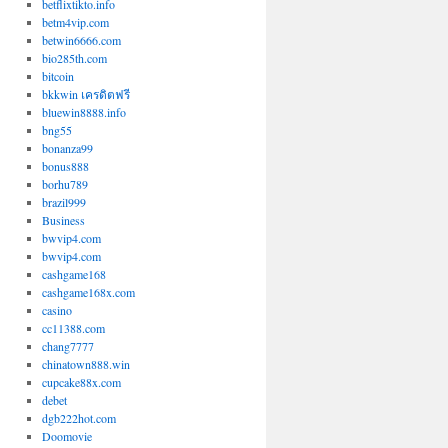
betflixtikto.info
betm4vip.com
betwin6666.com
bio285th.com
bitcoin
bkkwin เครดิตฟรี
bluewin8888.info
bng55
bonanza99
bonus888
borhu789
brazil999
Business
bwvip4.com
bwvip4.com
cashgame168
cashgame168x.com
casino
cc11388.com
chang7777
chinatown888.win
cupcake88x.com
debet
dgb222hot.com
Doomovie