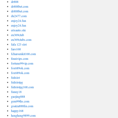
dr888
dr888bet.com
dr888bet.com
du2477.com
enjoy24.fun
enjoy24.fun
erisauto.site
eu369club
eu369clubs.com
fafa 123 slot
faro168
fcharoenkit168.com
finnivips.com
fortune99vip.com
fox689ok.com
fox689ok.com
fullslot
fullslotpg
fullslotpg168.com
funny18
gaojing888
gem99ths.com
goatza888fin.com
happy168
hengheng9899.com