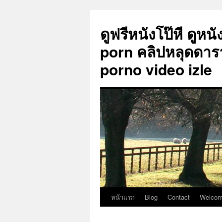
ดูฟรีหนังโป๊หี ดูห
porn คลิปหลุดดารา
porno video izle
หน้าแรก
Blog
Contact
Welcome
ข้าม
ไป