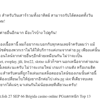
สำหรับวันเสาร์รวมทั้งอาทิตย์ สามารถรับได้ตลอดทั้งวัน
ผม!
่ายอื่นอีกมาก มีอะไรบ้าง ไปดูกัน!
องเนื้อหานี้ ผมก็อยากจะบอกกับทุกคนเลยจ้าครับผมว่า แม้
ไซต์ของพวกเราไม่ได้ให้บริการแค่เกมจากค่าย pg เพียงแค่นั้น
อนไลน์จากค่ายอื่นๆอีกด้วยเหมือนกัน ไม่ว่าจะเป็น
t, evoplay, jili, live22, slotxo แล้วก็ฯลฯ นอกเหนือจากค่ายเกม
วนี้เลยล่ะนะครับ ไม่ว่าจะเกมใหม่ เกมเก่า เกมดัง หรือเกมฮิต
สำหรับคนที่ถูกใจเล่นเกมสล็อตออนไลน์ของเกมนั้นค่ายนี้
งเปลี่ยนเว็บให้ยุ่งยากอีกต่อไป เล่น pg slot ที่เดียวจบเลย
่อยากได้แน่ๆ มาเล่นกันไม่น้อยเลยทีเดียวนะครับ!
lot.fish 27 SEP 66 Brigida casino online PGแตกหนัก Top 13