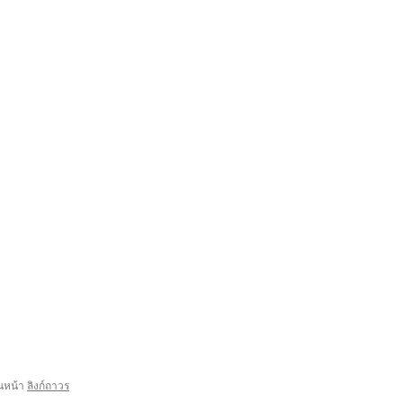
่นหน้า
ลิงก์ถาวร