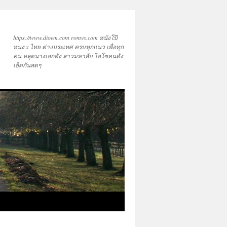
https://www.dioem.com romvs.com หนังโป๊
หนง x ไทย ต่างประเทศ ครบทุกแนว เพื่อทุก
คน หลุดนางเอกดัง สาวมหาลับ ไฮโซคนดัง
เย็ดกันสดๆ