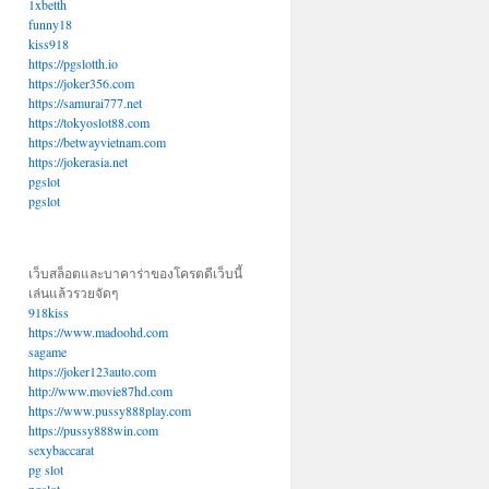
1xbetth
funny18
kiss918
https://pgslotth.io
https://joker356.com
https://samurai777.net
https://tokyoslot88.com
https://betwayvietnam.com
https://jokerasia.net
pgslot
pgslot
เว็บสล็อตและบาคาร่าของโครตดีเว็บนี้
เล่นแล้วรวยจัดๆ
918kiss
https://www.madoohd.com
sagame
https://joker123auto.com
http://www.movie87hd.com
https://www.pussy888play.com
https://pussy888win.com
sexybaccarat
pg slot