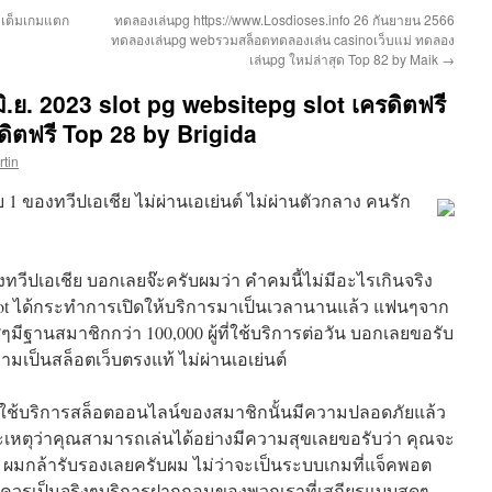
ัดเต็มเกมแตก
ทดลองเล่นpg https://www.Losdioses.info 26 กันยายน 2566
ทดลองเล่นpg webรวมสล็อตทดลองเล่น casinoเว็บแม่ ทดลอง
เล่นpg ใหม่ล่าสุด Top 82 by Maik
→
ิ.ย. 2023 slot pg websitepg slot เครดิตฟรี
ดิตฟรี Top 28 by Brigida
tin
ับ 1 ของทวีปเอเชีย ไม่ผ่านเอเย่นต์ ไม่ผ่านตัวกลาง คนรัก
งทวีปเอเชีย บอกเลยจ๊ะครับผมว่า คำคมนี้ไม่มีอะไรเกินจริง
slot ได้กระทำการเปิดให้บริการมาเป็นเวลานานแล้ว แฟนๆจาก
ศๆมีฐานสมาชิกกว่า 100,000 ผู้ที่ใช้บริการต่อวัน บอกเลยขอรับ
เป็นสล็อตเว็บตรงแท้ ไม่ผ่านเอเย่นต์
การใช้บริการสล็อตออนไลน์ของสมาชิกนั้นมีความปลอดภัยแล้ว
เหตุว่าคุณสามารถเล่นได้อย่างมีความสุขเลยขอรับว่า คุณจะ
ย ผมกล้ารับรองเลยครับผม ไม่ว่าจะเป็นระบบเกมที่แจ็คพอต
ควรเป็นจริงๆบริการฝากถอนของพวกเราที่เสถียรแบบสุดๆ