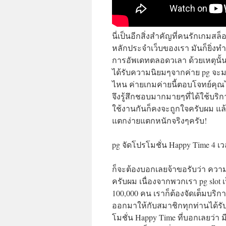
นี่เป็นอีกสิ่งสำคัญที่คนรักเกมส
หลักประจำเว็บของเรา มันก็ยิ่งทำใ
การอัพเดทตลอดวเลา ด้วยเหตุนั้น
ได้รับความนิยมๆจากค่าย pg จะม
ไหน ค่ายเกมค่ายนี้ตอบโจทย์คุณไ
จึงรู้สึกชอบมากมายๆที่ได้ใช้บริ
ใช้งานกันก็คงจะถูกใจครับผม แล้
แตกง่ายแตกหนักจริงๆครับ!
pg จัดโปรโมชั่น Happy Time 4 เ
ก็จะต้องบอกเลยจ้าขอรับว่า ความเ
ครับผม เนื่องจากพวกเรา pg slot 
100,000 คน เราก็ต้องจัดเต็มบริ
ออกมาให้กับสมาชิกทุกท่านได้รับสิ
โมชั่น Happy Time ที่บอกเลยว่า 