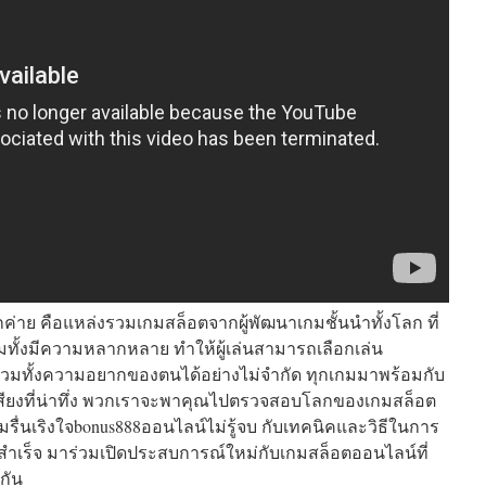
ค่าย คือแหล่งรวมเกมสล็อตจากผู้พัฒนาเกมชั้นนำทั้งโลก ที่
ทั้งมีความหลากหลาย ทำให้ผู้เล่นสามารถเลือกเล่น
วมทั้งความอยากของตนได้อย่างไม่จำกัด ทุกเกมมาพร้อมกับ
เสียงที่น่าทึ่ง พวกเราจะพาคุณไปตรวจสอบโลกของเกมสล็อต
ามรื่นเริงใจbonus888ออนไลน์ไม่รู้จบ กับเทคนิคและวิธีในการ
ำเร็จ มาร่วมเปิดประสบการณ์ใหม่กับเกมสล็อตออนไลน์ที่
่กัน