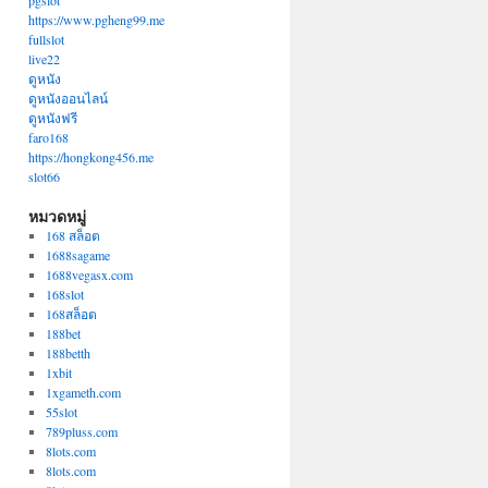
pgslot
https://www.pgheng99.me
fullslot
live22
ดูหนัง
ดูหนังออนไลน์
ดูหนังฟรี
faro168
https://hongkong456.me
slot66
หมวดหมู่
168 สล็อต
1688sagame
1688vegasx.com
168slot
168สล็อต
188bet
188betth
1xbit
1xgameth.com
55slot
789pluss.com
8lots.com
8lots.com