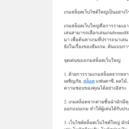
เกมสล็อตเว็บไซต์ใหญ่เป็นอย่างไ
เกมสล็อตเว็บใหญ่คือการรวมเอาเ
เล่นสามารถเลือกเล่นเกมbonus888
มา เพื่อค้นหาเกมที่ปรารถนาเล่
ยังในเรื่องของธีมเกม, ต้นแบบการเ
จุดเด่นของเกมสล็อตเว็บใหญ่
1. ด้วยการรวมเกมสล็อตจากหลายค
เผชิญภัย,
สล็อต
แฟนตาซี, ผลไม้,
ความชอบของคุณได้อย่างอิสระ
2. เกมสล็อตจากค่ายชั้นนำมักมีคุ
ออกแบบเกม ทำให้ผู้เล่นได้รับปร
3. เว็บไซต์สล็อตเว็บไซต์ใหญ่ มัก