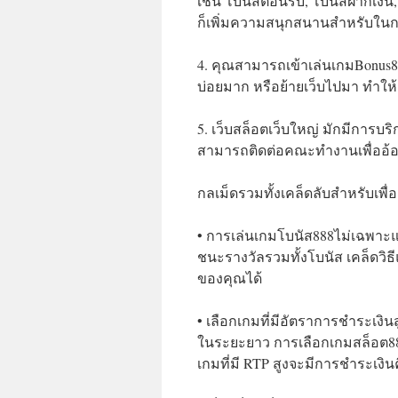
เช่น โบนัสต้อนรับ, โบนัสฝากเงิ
ก็เพิ่มความสนุกสนานสำหรับในก
4. คุณสามารถเข้าเล่นเกมBonus8
บ่อยมาก หรือย้ายเว็บไปมา ทำให้
5. เว็บสล็อตเว็บใหญ่ มักมีการบร
สามารถติดต่อคณะทำงานเพื่ออ้
กลเม็ดรวมทั้งเคล็ดลับสำหรับเพื
• การเล่นเกมโบนัส888ไม่เฉพาะแ
ชนะรางวัลรวมทั้งโบนัส เคล็ดว
ของคุณได้
• เลือกเกมที่มีอัตราการชำระเงินสู
ในระยะยาว การเลือกเกมสล็อต888
เกมที่มี RTP สูงจะมีการชำระเงินคื