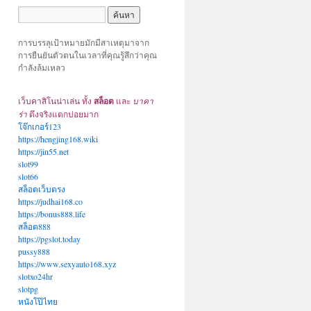
การบรรลุเป้าหมายมักมีสาเหตุมาจาก
การยืนยันตัวตนในเวลาที่คุณรู้สึกว่าคุณ
กำลังล้มเหลว
เว็บคาสิโนน่าเล่น ทั้ง
สล็อต
และ
บาคา
ร่า
ตึงจริงแตกบ่อยมาก
โจ๊กเกอร์123
https://hengjing168.wiki
https://jin55.net
slot99
slot66
สล็อตเว็บตรง
https://judhai168.co
https://bonus888.life
สล็อต888
https://pgslot.today
pussy888
https://www.sexyauto168.xyz
slotxo24hr
slotpg
หนังโป๊ไทย