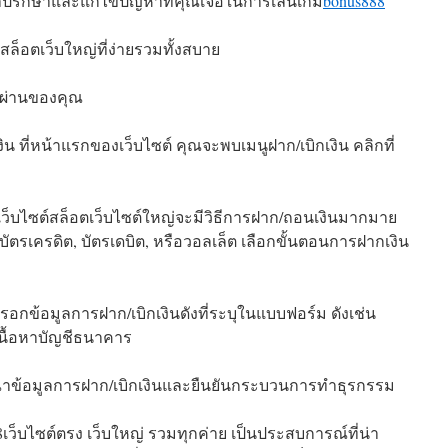
ปรึกษาและแก้ไขปัญหาที่คุณเจอในการเล่นเกม
bonus888
สล็อตเว็บใหญ่ที่ง่ายรวมทั้งสบาย
หัสผ่านของคุณ
 ที่หน้าแรกของเว็บไซต์ คุณจะพบเมนูฝาก/เบิกเงิน คลิกที่
เว็บไซต์สล็อตเว็บไซต์ใหญ่จะมีวิธีการฝาก/ถอนเงินมากมาย
บัตรเครดิต, บัตรเดบิต, หรือวอลเล็ต เลือกขั้นตอนการฝากเงิน
อกข้อมูลการฝาก/เบิกเงินดังที่ระบุในแบบฟอร์ม ดังเช่น
นื้อหาบัญชีธนาคาร
รณาข้อมูลการฝาก/เบิกเงินและยืนยันกระบวนการทำธุรกรรม
เว็บไซต์ตรง เว็บใหญ่ รวมทุกค่าย เป็นประสบการณ์ที่น่า