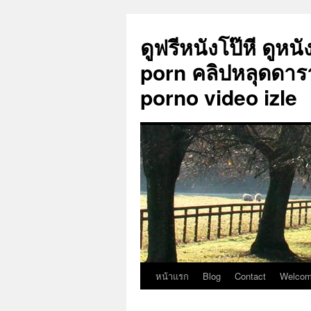
ดูฟรีหนังโป๊หี ดูห
porn คลิปหลุดดารา
porno video izle
หน้าแรก
Blog
Contact
Welcome
ข้าม
ไป