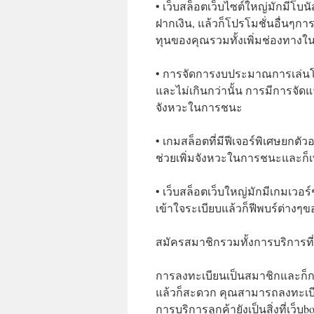
• เว็บสล็อตเว็บไซต์ใหญ่มักมีโบนั
ฝากเงิน, แล้วก็โปรโมชั่นอื่นๆการ
ทุนของคุณรวมทั้งเพิ่มช่องทาง
• การจัดการงบประมาณการเล่นโบ
และไม่เกินกว่านั้น การมีการจัดแ
จังหวะในการชนะ
• เกมสล็อตที่มีฟีเจอร์พิเศษยกตั
ช่วยเพิ่มจังหวะในการชนะและก็
• เว็บสล็อตเว็บใหญ่มักมีเกมเวอ
เข้าใจระเบียบแล้วก็ฟีพบร์ต่างๆ
สมัครสมาชิกรวมทั้งการบริการที่
การลงทะเบียนเป็นสมาชิกและก็การบ
แล้วก็สะดวก คุณสามารถลงทะเบีย
การบริการลูกค้ายังเป็นสิ่งที่เว