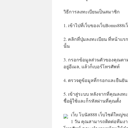
วิธีการลงทะเบียนเป็นสมาชิก
1. เข้าไปที่เว็บของเว็บBonus888เ
2. คลิกที่ปุ่มลงทะเบียน ที่หน้า
นั้น
3. กรอกข้อมูลส่วนตัวของคุณตามที
อยู่อีเมล, แล้วก็เบอร์โทรศัพท์
4. ตรวจดูข้อมูลที่กรอกและยืนย
5. เข้าสู่ระบบ หลังจากที่คุณลง
ชื่อผู้ใช้และก็รหัสผ่านที่คุณตั้ง
เว็บ โบนัส888 เว็บไซต์ใหญ่
1 วัน คุณสามารถติดต่อทีมงา