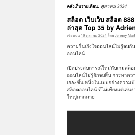
ตุลาคม 2024
คลังเก็บรายเดือน:
ยัง
สล็อต เว็บเว็บ สล็อต 88
เนื้อหา
ล่าสุด Top 35 by Adri
เขียนบน
16 ตุลาคม 2024
โดย
Jeremy Mart
ความรื่นเริงใจออนไลน์ไม่รู้จบกั
ออนไลน์
เปิดประสบการณ์ใหม่กับเกมสล็อต
ออนไลน์ไม่รู้จักจบสิ้น การหาคว
เยอะขึ้น หนึ่งในแบบอย่างความบั
สล็อตออนไลน์ ที่ไม่เพียงแต่เล่
ใหญ่มากมาย