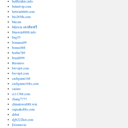
betflixtikto.info
betm4vip.com
betwin6666.com
bio285th.com
bitcoin
bkkwin เครดิตฟรี
bluewin8888.info
bng55
bonanza99
bonus888
borhu789
brazil999
Business
bwvip4.com
bwvip4.com
cashgame168
cashgame168x.com
casino
cc11388.com
chang7777
chinatown888.win
cupcake88x.com
debet
dgb222hot.com
Doomovie