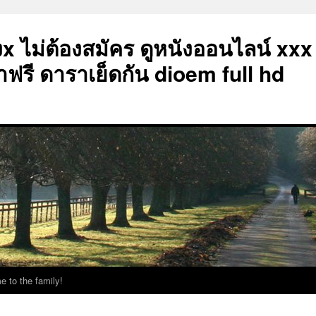
นังx ไม่ต้องสมัคร ดูหนังออนไลน์ xxx
ฟรี ดาราเย็ดกัน dioem full hd
 to the family!