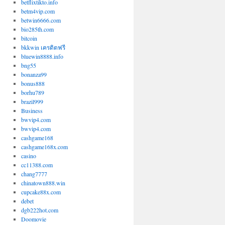
betflixtikto.info
betm4vip.com
betwin6666.com
bio285th.com
bitcoin
bkkwin เครดิตฟรี
bluewin8888.info
bng55
bonanza99
bonus888
borhu789
brazil999
Business
bwvip4.com
bwvip4.com
cashgame168
cashgame168x.com
casino
cc11388.com
chang7777
chinatown888.win
cupcake88x.com
debet
dgb222hot.com
Doomovie