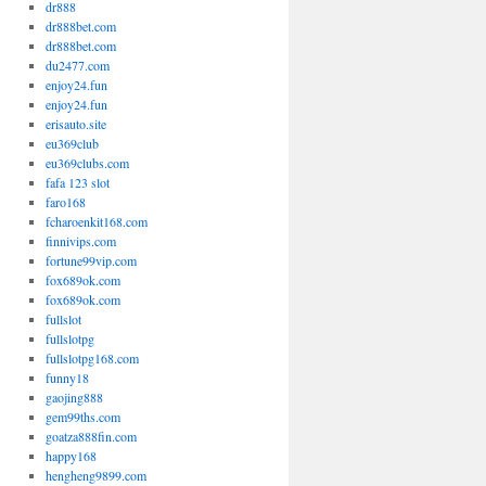
dr888
dr888bet.com
dr888bet.com
du2477.com
enjoy24.fun
enjoy24.fun
erisauto.site
eu369club
eu369clubs.com
fafa 123 slot
faro168
fcharoenkit168.com
finnivips.com
fortune99vip.com
fox689ok.com
fox689ok.com
fullslot
fullslotpg
fullslotpg168.com
funny18
gaojing888
gem99ths.com
goatza888fin.com
happy168
hengheng9899.com