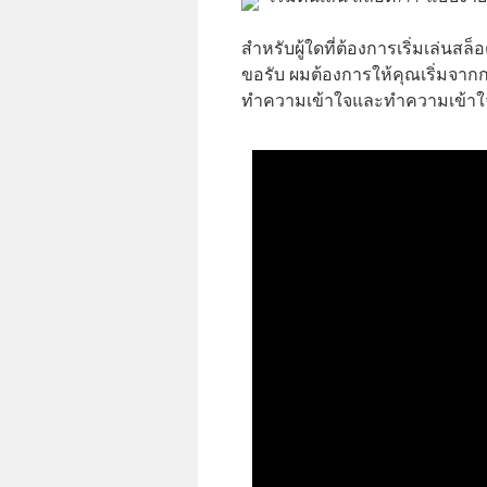
สำหรับผู้ใดที่ต้องการเริ่มเล่นสล
ขอรับ ผมต้องการให้คุณเริ่มจากกา
ทำความเข้าใจและทำความเข้าใ