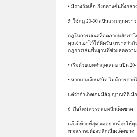
• มีรางวัลเล็ก-กึ่งกลางคั่นกึ่งก
5. ใช้กฎ 20-30 สปินแรก ทุกคราว
กฎในการเล่นสล็อตภายหลังเราได้
คุณจำเอาไว้ให้ดีครับ เพราะว่า
กฎการเล่นพื้นฐานที่ช่วยลดความเสี
• เริ่มด้วยเบทต่ำสุดเสมอ สปิน 
• หากเกมเงียบสนิท ไม่มีการจ่าย
แต่ว่าถ้าเกิดเกมมีสัญญาณที่ดี ม
6. มือใหม่ควรหลบหลีกเด็ดขาด
แล้วก็ท้ายที่สุด ผมอยากที่จะให้คุ
พวกเราจะต้องหลีกเลี่ยงเด็ดขาด