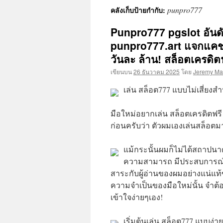
punpro777
คลังเก็บป้ายกำกับ:
ยัง
Punpro777 pgslot อันด
เนื้อหา
punpro777.art แจกแคช
วันละ ล้าน! สล็อตเครดิต
เขียนบน
26 ธันวาคม 2025
โดย
Jeremy Mar
เล่น สล็อต777 แบบไม่เสี่ยง
มือใหม่อยากเล่น สล็อตเครดิตฟร
ก่อนครับว่า ตัวผมเองเล่นสล็อต
แม้กระนั้นผมก็ไม่ได้สถาปนา
ความสามารถ มีประสบการณ์ แล
สาระกับผู้อ่านของผมอย่างแน่แท้
ความจำเป็นของมือใหม่นั้น จำต้
เข้าใจง่ายๆเอง!
เริ่มต้นเล่น สล็อต777 แบบง่าย