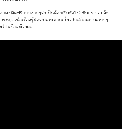
็อตแครดิตฟรีแบบง่ายๆจำเป็นต้องเริ่มยังไง? ขั้นแรกเลยจ้ะ
รหยุดเชื่อเรื่องรู้ผิดจำนวนมากเกี่ยวกับสล็อตก่อน เบาๆ
จไปพร้อมด้วยผม