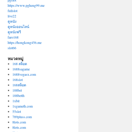
pgslot
https://www.pgheng99.me
fullslot
live22
ดูหนัง
ดูหนังออนไลน์
ดูหนังฟรี
faro168
https://hongkong456.me
slot66
หมวดหมู่
168 สล็อต
1688sagame
1688vegasx.com
168slot
168สล็อต
188bet
188betth
1xbit
1xgameth.com
55slot
789pluss.com
8lots.com
8lots.com