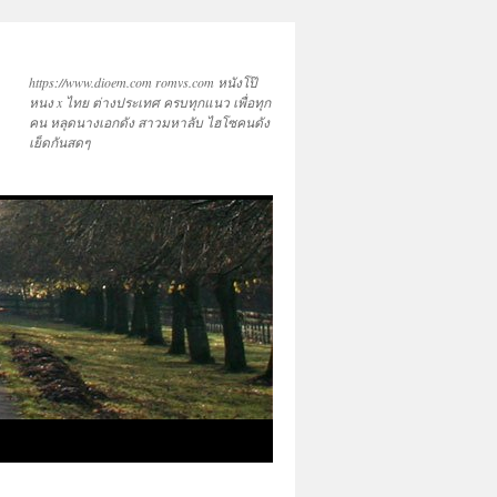
https://www.dioem.com romvs.com หนังโป๊
หนง x ไทย ต่างประเทศ ครบทุกแนว เพื่อทุก
คน หลุดนางเอกดัง สาวมหาลับ ไฮโซคนดัง
เย็ดกันสดๆ