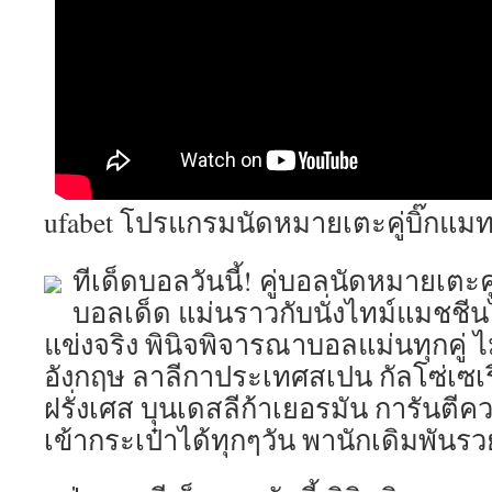
ufabet โปรแกรมนัดหมายเตะคู่บิ๊กแมทช์
ทีเด็ดบอลวันนี้! คู่บอลนัดหมายเตะค
บอลเด็ด แม่นราวกับนั่งไทม์แมชชี
แข่งจริง พินิจพิจารณาบอลแม่นทุกคู่ ไม
อังกฤษ ลาลีกาประเทศสเปน กัลโซ่เซเรี
ฝรั่งเศส บุนเดสลีก้าเยอรมัน การันตีค
เข้ากระเป๋าได้ทุกๆวัน พานักเดิมพันรว