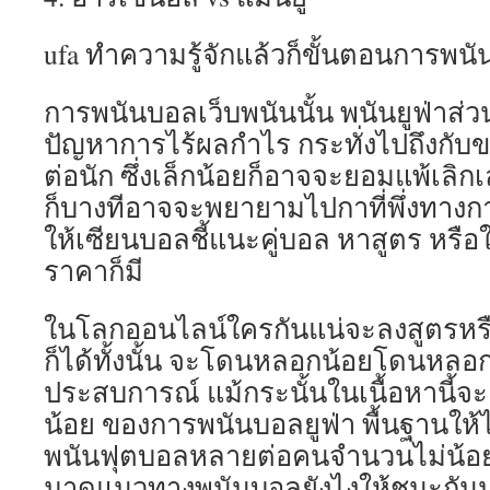
ufa ทำความรู้จักแล้วก็ขั้นตอนการพน
การพนันบอลเว็บพนันนั้น พนันยูฟ่าส
ปัญหาการไร้ผลกำไร กระทั่งไปถึงกั
ต่อนัก ซึ่งเล็กน้อยก็อาจจะยอมแพ้เลิ
ก็บางทีอาจจะพยายามไปกาที่พึ่งทางก
ให้เซียนบอลชี้แนะคู่บอล หาสูตร ห
ราคาก็มี
ในโลกออนไลน์ใครกันแน่จะลงสูตรหรือ
ก็ได้ทั้งนั้น จะโดนหลอกน้อยโดนหลอ
ประสบการณ์ แม้กระนั้นในเนื้อหานี้จะ
น้อย ของการพนันบอลยูฟ่า พื้นฐานให้
พนันฟุตบอลหลายต่อคนจำนวนไม่น้อยที่ใ
มาดูแนวทางพนันบอลยังไงให้ชนะกัน