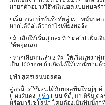
มายกตัวอย่างวิธีพนันบอลแบบทบคร่า
• เริ่มการแข่งขันชิงชัยคู่แรก พนันบอล 
หากได้ถือได้ว่ากำไรเพียงพอจ้ะ
• ถ้าเสียให้เริ่มคู่ กลุ่มที่ 2 ต่อไป เพิ่
ให้หยุดเลย
• หากเสียมาแล้ว 2 ทีม ให้เริ่มแทงกลุ่มที
เป็น 400 บาท ถ้าเกิดได้ให้เท่านี้พอแล้
ยูฟ่า สูตรเล่นบอลต่อ
สูตรนี้จะใช้เล่นได้กับบอลทีมใหญ่ๆเท่
ยู หงส์แดง,
ยูฟ่า
แมน ซิตี้, บาเยิร์น ดอ
หรือบาร์เซโลน่า โดยต้องเป็นทีมบิ๊กๆ