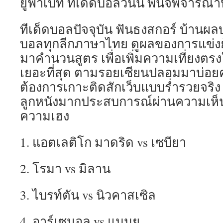
ยูฟ่าเบท ทีเด็ดบอลวันนี้ พินิจพิจารณ
ทีเด็ดบอลปัจจุบัน ฟันธงสกอร์ บ้านผ
บอลทุกลีกภาษาไทย ดูผลของการแข่งย้
มาคำนวนสูตร เพื่อเพิ่มความเที่ยงต
เยอะที่สุด ตามรอยเซียนปลอมมาบ่อยครั
ต้องการเกาะติดสักเว็บแบบร่ำรวยจริง
ลูกหนังมากประสบการณ์ผ่านความเห็นบ
ความเฮง
1. แอตเลติโก มาดริด vs เซบียา
2. โรมา vs มิลาน
3. ไบรท์ตัน vs นิวคาสเซิล
4. อาร์เซนอล vs แมนยู