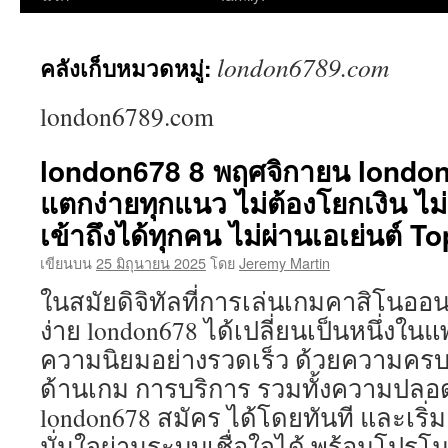
ยัง
london6789.com
คลังเก็บหมวดหมู่:
เนื้อหา
london6789.com
london678 8 พฤศจิกายน london6
แตกง่ายทุกแนว ไม่ต้องโยกเงิน ไม่ม
เข้าถึงได้ทุกคน ไม่ผ่านเอเย่นต์ 
เขียนบน
25 มิถุนายน 2025
โดย
Jeremy Martin
ในสมัยดิจิทัลที่การเล่นเกมคาสิโนออน
ง่าย london678 ได้เปลี่ยนเป็นหนึ่งในแ
ความนิยมอย่างรวดเร็ว ด้วยความครบถ้
ด้านเกม การบริการ รวมทั้งความปลอด
london678 สมัคร ได้โดยทันที และเริ่ม
มั่นใจผ่านระบบเชื่อใจได้ พร้อมโปรโม