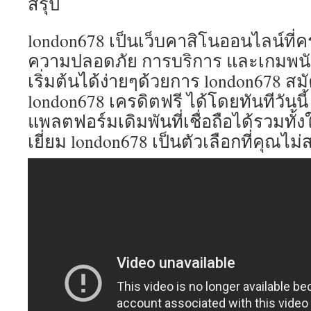
สรุป
london678 เป็นเว็บคาสิโนออนไลน์ที่คร
ความปลอดภัย การบริการ และเกมพนัน
เริ่มต้นได้ง่ายๆด้วยการ london678 สมั
london678 เครดิตฟรี ได้โดยทันทีวันนี
แพลตฟอร์มเดิมพันที่เชื่อถือได้รวมทั้ง
เยี่ยม london678 เป็นตัวเลือกที่คุณ