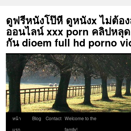
ดูฟรีหนังโป๊หี ดูหนังx ไม่ต้อ
ออนไลน์ xxx porn คลิปหลุด
กัน dioem full hd porno vi
ข้าม
หน้า
Blog
Contact
Welcome to the
ไป
แรก
family!