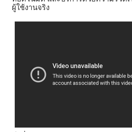
ผู้ใช้งานจริง