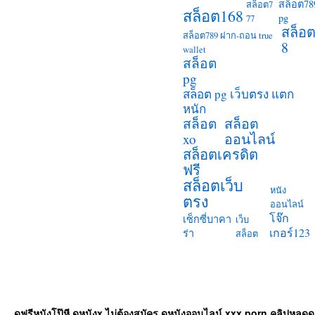
สล็อต
สล็อต78
สล็อต7
สล็อต168
เกม
pg
77
คา
สล็อ
สล็อต789 ฝาก-ถอน true
สิโน
8
wallet
ยิง
สล็อต
ปลา
pg
slot
สล็อต pg เว็บตรง แตก
แจก
หนัก
เคล็ด
สล็อต
สล็อต
ลับ
ออนไลน์
xo
พิชิต
สล็อตเครดิต
แจ็ค
ฟรี
พอต
สล็อตเว็บ
Top
หนัง
58
ตรง
ออนไลน์
by
โจ๊ก
เซ็กซี่บาคา
เว็บ
Josette
เกอร์123
ร่า
สล็อต
bestbet69.com
ดูฟรีหนังโป๊หี ดูหนังx ไม่ต้องสมัคร ดูหนังออนไลน์ xxx porn คลิปหลุ