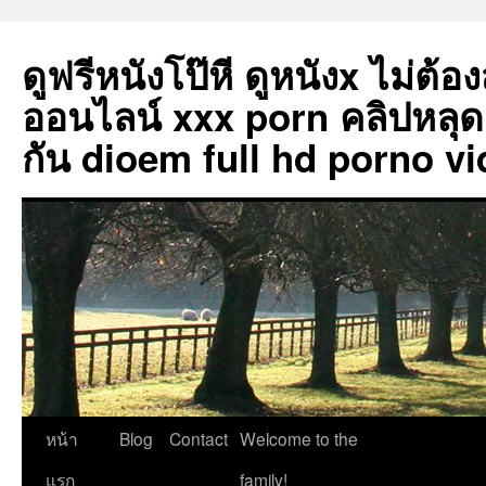
ดูฟรีหนังโป๊หี ดูหนังx ไม่ต้อ
ออนไลน์ xxx porn คลิปหลุด
กัน dioem full hd porno vi
ข้าม
หน้า
Blog
Contact
Welcome to the
ไป
แรก
family!