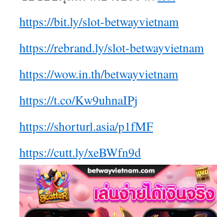
https://bit.ly/slot-betwayvietnam
https://rebrand.ly/slot-betwayvietnam
https://wow.in.th/betwayvietnam
https://t.co/Kw9uhnaIPj
https://shorturl.asia/p1fMF
https://cutt.ly/xeBWfn9d