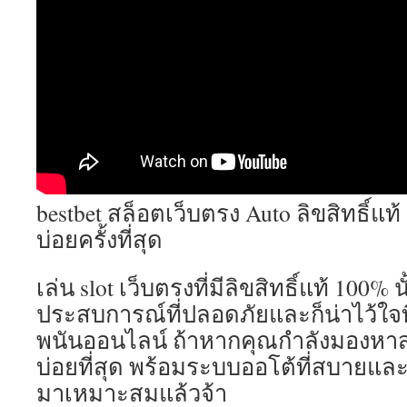
bestbet สล็อตเว็บตรง Auto ลิขสิทธิ์แท
บ่อยครั้งที่สุด
เล่น slot เว็บตรงที่มีลิขสิทธิ์แท้ 100% 
ประสบการณ์ที่ปลอดภัยและก็น่าไว้ใจที
พนันออนไลน์ ถ้าหากคุณกำลังมองหาสล
บ่อยที่สุด พร้อมระบบออโต้ที่สบายและ
มาเหมาะสมแล้วจ้า