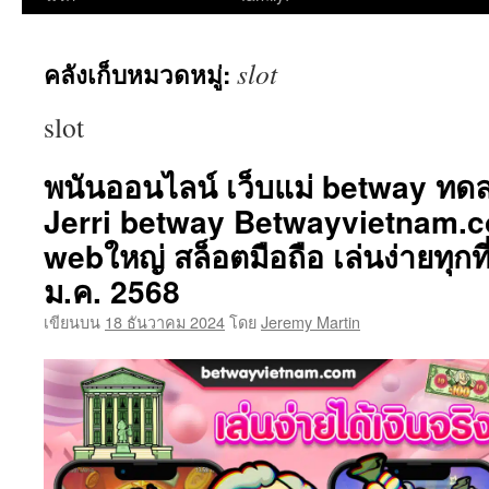
ยัง
slot
คลังเก็บหมวดหมู่:
เนื้อหา
slot
พนันออนไลน์ เว็บแม่ betway ทด
Jerri betway Betwayvietnam.c
webใหญ่ สล็อตมือถือ เล่นง่ายทุกท
ม.ค. 2568
เขียนบน
18 ธันวาคม 2024
โดย
Jeremy Martin