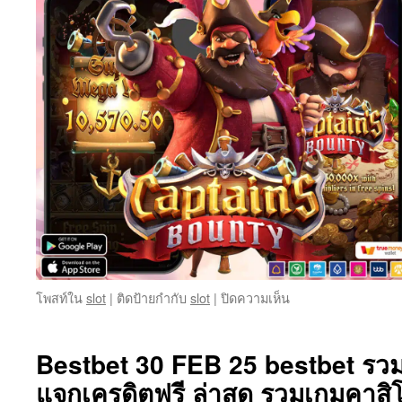
บน
โพสท์ใน
slot
|
ติดป้ายกำกับ
slot
|
ปิดความเห็น
พนัน
ออนไลน์
เว็บ
Bestbet 30 FEB 25 bestbet รวม
แม่
แจกเครดิตฟรี ล่าสุด รวมเกมคาสิ
betway