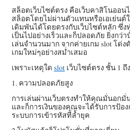
สล็อตเว็บไซต์ตรง คือเว็บคาสิโนออนไล
สล็อตโดยไม่ผ่านตัวแทนหรือเอเย่นต
เดิมพันได้โดยตรงกับเว็บไซต์หลัก ซึ่
เป็นไปอย่างเร็วและก็ปลอดภัย ยิ่งกว่านั
เล่นจำนวนมาก จากค่ายเกม slot โด่งดั
เกมใหม่ๆอย่างสม่ำเสมอ
เพราะเหตุใด
slot
เว็บไซต์ตรง ชั้น 1 ถ
1. ความปลอดภัยสูง
การเล่นผ่านเว็บตรงทำให้คุณมั่นอกมั่น
และก็การเงินของคุณจะได้รับการป้องก
ระบบการเข้ารหัสที่ล้ำยุค