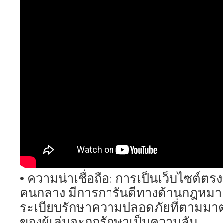
• ความน่าเชื่อถือ: การเป็นเว็บไซต์ตรงซ
คนกลาง มีการการันตีทางด้านกฎหมา
ระเบียบรักษาความปลอดภัยที่ตามมา
ของผู้เล่นจะถูกรักษาเป็นความลับ