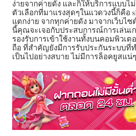
ง่ายจากค่ายดัง และก็ให้บริการแบบไม่ผ
ตัวเลือกที่มาแรงสุดๆในแวดวงนี้ก็คือ 
แตกง่าย จากทุกค่ายดัง มาจากเว็บไซ
นี้คุณจะเจอกับประสบการณ์การเล่นเก
รองรับการเข้าใช้งานทั้งบนคอมพิวเตอร
ถือ ที่สำคัญยังมีการรับประกันระบบที
เป็นไปอย่างสบาย ไม่มีการล็อคยูสแน่