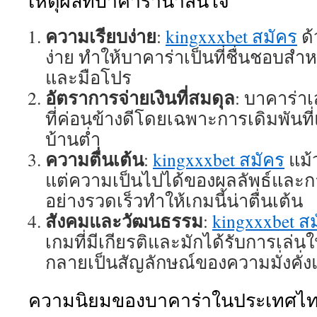
เหตุผลที่บาคาร่าน่าสนใจ
ความเรียบง่าย
:
kingxxxbet สมัคร
ด้
ง่าย ทำให้บาคาร่าเป็นที่ชื่นชอบสำห
และมือโปร
อัตราการจ่ายเงินที่สมดุล
: บาคาร่า
ที่ค่อนข้างดีโดยเฉพาะการเดิมพันที่
บ้านต่ำ
ความตื่นเต้น
:
kingxxxbet สมัคร
แม้ว
แต่ความเป็นไปได้ของผลลัพธ์และการท
อย่างรวดเร็วทำให้เกมนี้น่าตื่นเต้น
สังคมและวัฒนธรรม
:
kingxxxbet ส
เกมที่มีเกียรติและมักได้รับการเล่น
กลายเป็นสัญลักษณ์ของความมั่งคั่ง
ความนิยมของบาคาร่าในประเทศไ