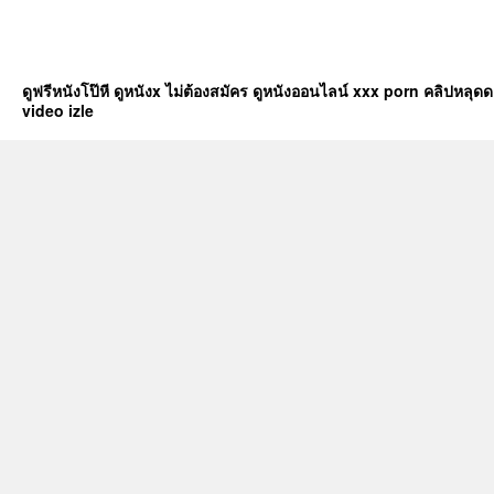
ดูฟรีหนังโป๊หี ดูหนังx ไม่ต้องสมัคร ดูหนังออนไลน์ xxx porn คลิปหลุ
video izle