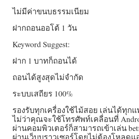
ไม่มีค่าขนบธรรมเนียม
ฝากถอนออโต้ 1 วัน
Keyword Suggest:
ฝาก 1 บาทก็ถอนได้
ถอนได้สูงสุดไม่จำกัด
ระบบเสถียร 100%
รองรับทุกเครื่องใช้ไม้สอย เล่นได้ทุ
ไม่ว่าคุณจะใช้โทรศัพท์เคลื่อนที่ Andro
ผ่านคอมพิวเตอร์ก็สามารถเข้าเล่น betf
ผ่านเว็บบราวเซอร์โดยไม่ต้องโหลดแ