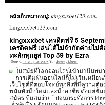
ยัง
kingxxxbet123.com
คลังเก็บหมวดหมู่:
เนื้อหา
kingxxxbet123.com
kingxxxbet เครดิตฟรี 5 Septe
เครดิตฟรี เล่นได้ไม่จำกัดค่ายไม่
ทะลักทุกยูส Top 59 by Ezra
เขียนบน
2 กรกฎาคม 2025
โดย
Jeremy Martin
ในสมัยที่โลกออนไลน์เข้ามามีบทบา
การเดิมพันออนไลน์ก็ไม่เว้นเหมือนก
เว็บไซต์ที่ตอบโจทย์ทุกสิ่งที่มีความต
พนันทั้งมือใหม่และมืออาชีพ ตั้งแต่ขั้
สมัคร ที่แสนง่าย ไปจนกระทั่งการ king
เร็วทันใจ พร้อมมอบ kingxxxbet เครดิตฟ