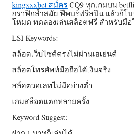
kingxxxbet สมัคร
CQ9 ทุกเกมบน betfli
กราฟิกล้ำสมัย ฟีพบร์ฟรีสปิน แล้วก็โ
โหมด ทดลองเล่นสล็อตฟรี สำหรับมือ
LSI Keywords:
สล็อตเว็บไซต์ตรงไม่ผ่านเอเย่นต์
สล็อตโทรศัพท์มือถือได้เงินจริง
สล็อตวอเลทไม่มีอย่างต่ำ
เกมสล็อตแตกหลายครั้ง
Keyword Suggest:
ฝาก 1 บาทก็เล่นได้