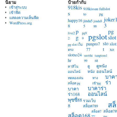
กันยายน
นิยาม
ป้ายกำกับ
PREMIUM66
918kis
เข้าสู่ระบบ
918kissau
fullslot
สมัคร
s
เข้าฟีด
to
pg
รวม
แสดงความเห็นฟีด
joker
happy16
ค่าย
jinda5
jinda8
WordPress.org
3
8
ดัง
5
88
p
pg
จ่าย
live2
pg9
pgslot
g
slot
จริง
2
9
คา
slo
slot
punpro7
pg slot เว็บ
สิ
t
xo
77
ตรง
โน
slotxo24
sretthi
tangtem1
ครบ
hr
99
68
วงจร
ดูหนัง
ดู
คาสิโน
โบนัส
ออนไลน์
หนัง
ออนไลน์
แตก
บาค
ทดลองเล่น
ทาง
บ่อย
ร่า
สล็อต pg
เข้าpg
Top
บาคาร่า
บาคา
9
ออนไลน์
ร่า168
by
Liza
พุซซี่88
รวมเว็บ
สล
8
สล็อต789
สล็อต78
สล็อต7
สล็อต168
pg
77