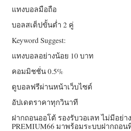
แทงบอลมือถือ
บอลสเต็ปขั้นต่ำ 2 คู่
Keyword Suggest:
แทงบอลอย่างน้อย 10 บาท
คอมมิชชั่น 0.5%
ดูบอลฟรีผ่านหน้าเว็บไซต์
อัปเดตราคาทุกวินาที
ฝากถอนออโต้ รองรับวอเลท ไม่มีอย่าง
PREMIUM66 มาพร้อมระบบฝากถอนที่เ