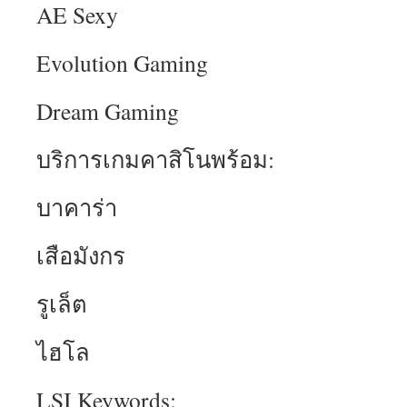
AE Sexy
Evolution Gaming
Dream Gaming
บริการเกมคาสิโนพร้อม:
บาคาร่า
เสือมังกร
รูเล็ต
ไฮโล
LSI Keywords: