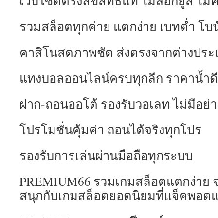
เว็บไซต์ตรงลิขสิทธิ์แท้ ไม่ล็อกยูส ไม
รวมสล็อตทุกค่าย แตกง่าย เบทต่ำ โบน
คาสิโนสดภาพชัด ส่งตรงจากต่างประ
แทงบอลออนไลน์ครบทุกลีก ราคาน้ำดีท
ฝาก-ถอนออโต้ รองรับวอเลท ไม่มีอย่า
โปรโมชั่นคุ้มค่า ถอนได้จริงทุกโปร
รองรับการเล่นผ่านมือถือทุกระบบ
PREMIUM66 รวมเกมสล็อตแตกง่าย จาก
สนุกกับเกมสล็อตยอดนิยมที่แจ็คพอตแต