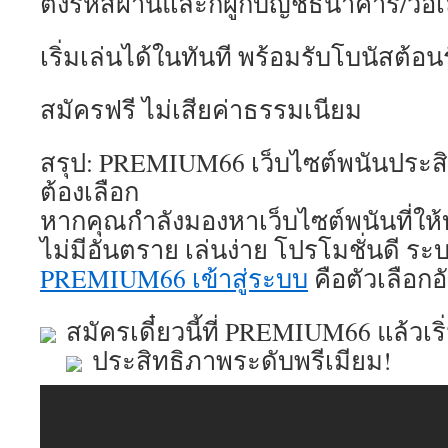
ตั้งรหัสผ่านและก็ผูกบัญชีธนาคาร/วอ
เริ่มเล่นได้ในทันที พร้อมรับโบนัสต้อน
สมัครฟรี ไม่เสียค่าธรรมเนียม
สรุป: PREMIUM66 เว็บไซต์พนันประสิ
ต้องเลือก
หากคุณกำลังมองหาเว็บไซต์พนันที่ใ
ไม่มีอันตราย เล่นง่าย โปรโมชั่นดี ร
PREMIUM66 เข้าสู่ระบบ
คือตัวเลือกอั
สมัครเดี๋ยวนี้ที่ PREMIUM66 แล้วเร
ประสิทธิภาพระดับพรีเมียม!