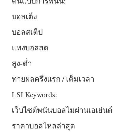
ต้นแบบการพนัน:
บอลเต็ง
บอลสเต็ป
แทงบอลสด
สูง-ต่ำ
ทายผลครึ่งแรก / เต็มเวลา
LSI Keywords:
เว็บไซต์พนันบอลไม่ผ่านเอเย่นต์
ราคาบอลไหลล่าสุด