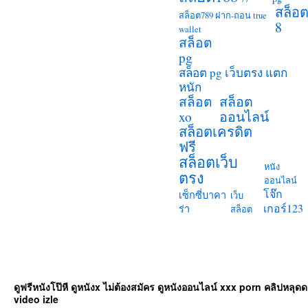
สล็อ
สล็อต789 ฝาก-ถอน true
8
wallet
สล็อต
pg
สล็อต pg เว็บตรง แตก
หนัก
สล็อต
สล็อต
ออนไลน์
xo
สล็อตเครดิต
ฟรี
สล็อตเว็บ
หนัง
ตรง
ออนไลน์
โจ๊ก
เซ็กซี่บาคา
เว็บ
เกอร์123
ร่า
สล็อต
ดูฟรีหนังโป๊หี ดูหนังx ไม่ต้องสมัคร ดูหนังออนไลน์ xxx porn คลิปหลุ
video izle