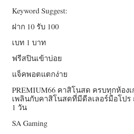
Keyword Suggest:
ฝาก 10 รับ 100
เบท 1 บาท
ฟรีสปินเข้าบ่อย
แจ็คพอตแตกง่าย
PREMIUM66 คาสิโนสด ครบทุกห้องเ
เพลินกับคาสิโนสดที่มีดีลเลอร์มือโป
1 วัน
SA Gaming