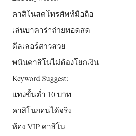
คาสิโนสดโทรศัพท์มือถือ
เล่นบาคาร่าถ่ายทอดสด
ดีลเลอร์สาวสวย
พนันคาสิโนไม่ต้องโยกเงิน
Keyword Suggest:
แทงขั้นต่ำ 10 บาท
คาสิโนถอนได้จริง
ห้อง VIP คาสิโน