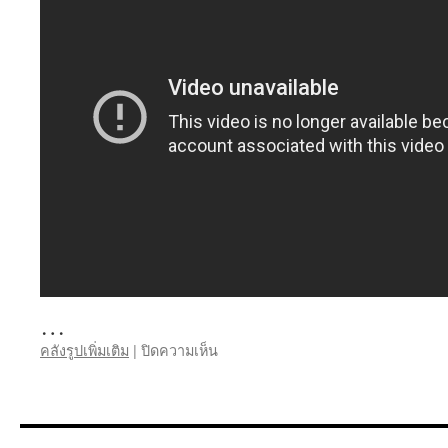
…
บน
คลังรูปเพิ่มเติม
|
ปิดความเห็น
PREMIUM66
เครดิต
ฟรี
16