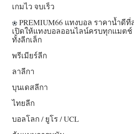
เกมไว จบเร็ว
PREMIUM66 แทงบอล ราคาน้ำดีที่ส
เปิดให้แทงบอลออนไลน์ครบทุกแมตช์ ทุ
ทั้งลีกเล็ก
พรีเมียร์ลีก
ลาลีกา
บุนเดสลีกา
ไทยลีก
บอลโลก / ยูโร / UCL