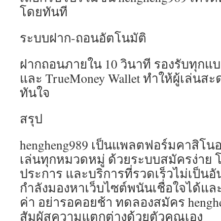
โดยทันที
ระบบฝาก-ถอนอัตโนมัติ
ฝากถอนภายใน 10 วินาที รองรับทุกแ
และ TrueMoney Wallet ทำให้ผู้เล่นส
ทันใจ
สรุป
hengheng989 เป็นแพลตฟอร์มคาสิโนออ
เล่นทุกหมวดหมู่ ด้วยระบบสมัครง่าย 
ประการ และบริการที่รวดเร็วไม่เป็นอ
กำลังมองหาเว็บไซต์พนันเชื่อใจได้แล
ค่า อย่ารอคอยช้า ทดลองสมัคร henghen
สัมผัสความแตกต่างด้วยตัวคุณเอง