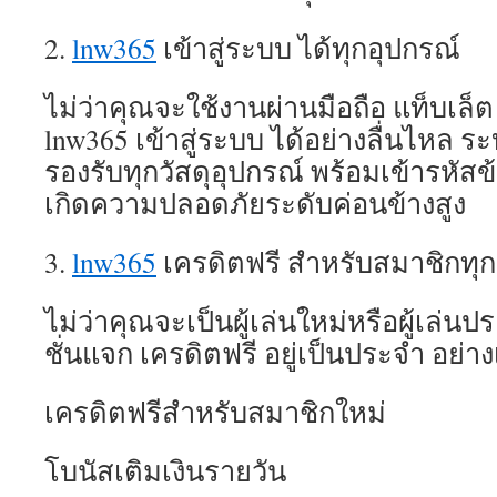
2.
lnw365
เข้าสู่ระบบ ได้ทุกอุปกรณ์
ไม่ว่าคุณจะใช้งานผ่านมือถือ แท็บเล็
lnw365 เข้าสู่ระบบ ได้อย่างลื่นไหล
รองรับทุกวัสดุอุปกรณ์ พร้อมเข้ารหัสข
เกิดความปลอดภัยระดับค่อนข้างสูง
3.
lnw365
เครดิตฟรี สำหรับสมาชิกทุก
ไม่ว่าคุณจะเป็นผู้เล่นใหม่หรือผู้เล่
ชั่นแจก เครดิตฟรี อยู่เป็นประจำ อย่าง
เครดิตฟรีสำหรับสมาชิกใหม่
โบนัสเติมเงินรายวัน