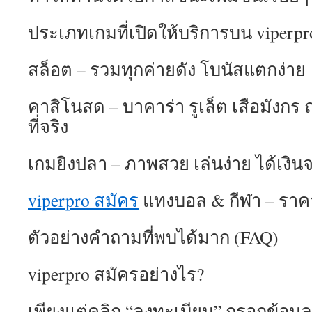
ประเภทเกมที่เปิดให้บริการบน viperpr
สล็อต – รวมทุกค่ายดัง โบนัสแตกง่าย
คาสิโนสด – บาคาร่า รูเล็ต เสือมัง
ที่จริง
เกมยิงปลา – ภาพสวย เล่นง่าย ได้เงินจ
viperpro สมัคร
แทงบอล & กีฬา – ราคาด
ตัวอย่างคำถามที่พบได้มาก (FAQ)
viperpro สมัครอย่างไร?
เพียงแต่คลิก “ลงทะเบียน” กรอกข้อมูล