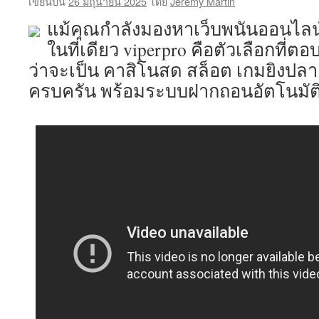
เขียนบน
26 มิถุนายน 2025
โดย
Jeremy Martin
ระดับ
แม้คุณกำลังมองหาเว็บพนันออนไลน์
มือ
อาชีพ
ในที่เดียว viperpro คือตัวเลือกที่ตอ
เข้าใจ
ว่าจะเป็น คาสิโนสด สล็อต เกมยิงปลา 
ง่าย
ทุก
ครบครัน พร้อมระบบฝากถอนอัตโนมัติท
เมนู
เล่น
ซ้ำ
ไม่มี
เบื่อ
Top
3
by
Aurelia