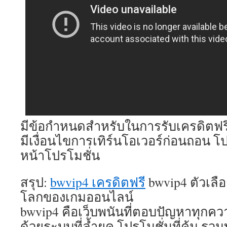
มีข้อกำหนดสำหรับในการรับเครดิตฟรี
มีเงื่อนไขการเทิร์นโอเวอร์ก่อนถอน 
หน้าโปรโมชั่น
สรุป:
bwvip4 เครดิตฟรี
bwvip4 ตัวเลือก
โลกของเกมออนไลน์
bwvip4 คือเว็บพนันที่ตอบปัญหาทุกค
ด้วยระบบที่ล้ำยุค โปรโมชั่นที่คุ้ม รวม