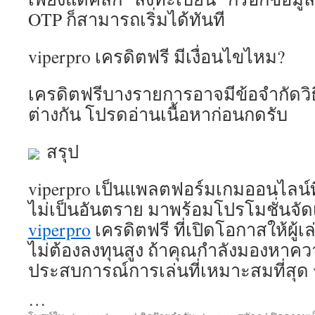
OTP ก็สามารถเริ่มได้ทันที
viperpro เครดิตฟรี มีเงื่อนไขไหม?
เครดิตฟรีบางรายการอาจมีข้อจำกัดวิธ
ต่างกัน โปรดอ่านเนื้อหาก่อนกดรับ
สรุป
viperpro เป็นแพลตฟอร์มเกมออนไลน์ท
ไม่เป็นอันตราย มาพร้อมโปรโมชั่นจั
viperpro
เครดิตฟรี ที่เปิดโอกาสให้ผู้เ
ไม่ต้องลงทุนสูง ถ้าคุณกำลังมองหาคว
ประสบการณ์การเล่นที่เหมาะสมที่สุด 
…