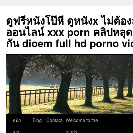
ดูฟรีหนังโป๊หี ดูหนังx ไม่ต้อ
ออนไลน์ xxx porn คลิปหลุด
กัน dioem full hd porno vi
ข้าม
หน้า
Blog
Contact
Welcome to the
ไป
แรก
family!