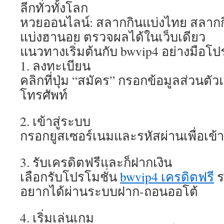
ลีกทั่วทั้งโลก
หวยออนไลน์: สลากกินแบ่งไทย สลากก
แบ่งฮานอย ตรวจผลได้ในเว็บเดียว
แนวทางเริ่มต้นกับ bwvip4 อย่างมือโป
1. ลงทะเบียน
คลิกที่ปุ่ม “สมัคร” กรอกข้อมูลส่วนตัวแ
โทรศัพท์
2. เข้าสู่ระบบ
กรอกยูสเซอร์เนมและรหัสผ่านเพื่อเข้า
3. รับเครดิตฟรีและก็ฝากเงิน
เลือกรับโปรโมชั่น
bwvip4 เครดิตฟรี
ร
อยากได้ผ่านระบบฝาก-ถอนออโต้
4. เริ่มเล่นเกม