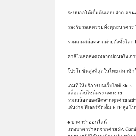
ระบบออโต้เต็มต้นแบบ ฝาก-ถอนง่
รองรับวอเลทรวมทั้งทุกธนาคาร ไ
รวมเกมสล็อตจากค่ายดังทั้งโลก PG
คาสิโนสดส่งตรงจากบ่อนจริง ภาพช
โปรโมชั่นสูงที่สุดในไทย สมาชิกใหม
เกมที่ให้บริการบนเว็บไซต์ 8lots
สล็อตเว็บไซต์ตรง แตกง่าย
รวมสล็อตยอดฮิตจากทุกค่าย อย่างเ
เล่นง่าย ฟีเจอร์จัดเต็ม RTP สูง
♠️ บาคาร่าออนไลน์
แทงบาคาร่าสดจากค่าย SA Gami