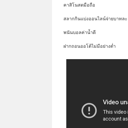
คาสิโนสดมือถือ
สลากกินแบ่งออนไลน์จ่ายบาทละ
พนันบอลค่าน้ำดี
ฝากถอนออโต้ไม่มีอย่างต่ำ