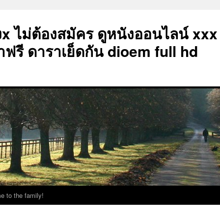
นังx ไม่ต้องสมัคร ดูหนังออนไลน์ xxx
ฟรี ดาราเย็ดกัน dioem full hd
 to the family!