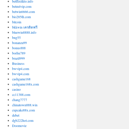
betflixtikto.info
betm4vip.com
betwin6666.com
bio285th.com
bitcoin
bkkwin เครดิตฟรี
bluewin8888.info
bng55
bonanza99
bonus888
borhu789
brazil999
Business
bwvip4.com
bwvip4.com
cashgame168
cashgame168x.com
casino
cc11388.com
chang7777
chinatown888.win
cupcake88x.com
debet
dgb222hot.com
Doomovie