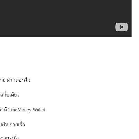
นง่าย ฝากถอนไว
เว็บเดียว
ว่ามี TrueMoney Wallet
ริง จ่ายเร็ว