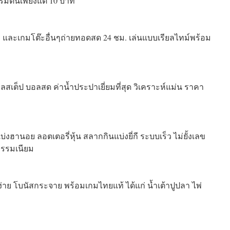
ิ่มต้นเพียงแต่ 10 บาท
ด้ง และเกมโต๊ะอื่นๆถ่ายทอดสด 24 ชม. เล่นแบบเรียลไทม์พร้อม
ลสเต็ป บอลสด ค่าน้ำประปาเยี่ยมที่สุด วิเคราะห์แม่น ราคา
ฮานอย ลอตเตอรี่หุ้น สลากกินแบ่งยี่กี ระบบเร็ว ไม่ยั้งเลข
าธรรมเนียม
่าย โบนัสกระจาย พร้อมเกมไทยแท้ ได้แก่ น้ำเต้าปูปลา ไพ่