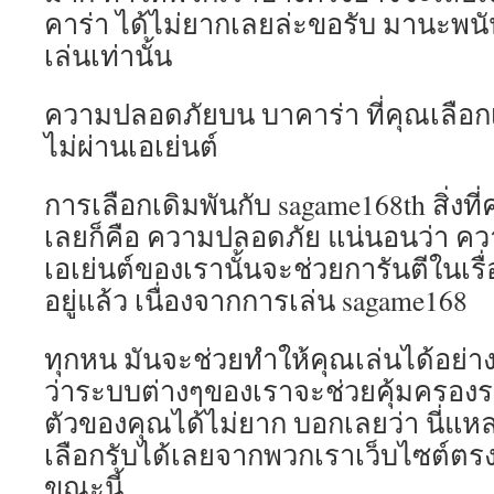
คาร่า ได้ไม่ยากเลยล่ะขอรับ มานะพนันแค
เล่นเท่านั้น
ความปลอดภัยบน บาคาร่า ที่คุณเลือก
ไม่ผ่านเอเย่นต์
การเลือกเดิมพันกับ sagame168th สิ่งท
เลยก็คือ ความปลอดภัย แน่นอนว่า ควา
เอเย่นต์ของเรานั้นจะช่วยการันตีในเ
อยู่แล้ว เนื่องจากการเล่น sagame168
ทุกหน มันจะช่วยทำให้คุณเล่นได้อย่าง
ว่าระบบต่างๆของเราจะช่วยคุ้มครองรว
ตัวของคุณได้ไม่ยาก บอกเลยว่า นี่แหละ
เลือกรับได้เลยจากพวกเราเว็บไซต์ตรง ก
ขณะนี้