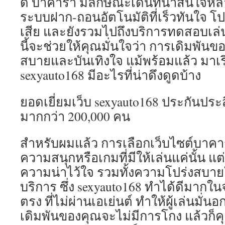
ดี บาคาร่า มีลักษณะเด่นที่น่าสนใจหล
เดท
ระบบฝาก-ถอนอัตโนมัติที่เร็วทันใจ โป
ล่าสุด
เสีย และยังรวมไปถึงบริการทดสอบเล่นบา
Top
37
นี้จะช่วยให้คุณมั่นใจว่า การเดิมพัน
by
สบายและบันเทิงใจ แม้พร้อมแล้ว มาเริ
Darlene
sagame168
sexyauto168 มีอะไรที่น่าดึงดูดบ้าง
22
APR
ยอดเยี่ยมเว็บ sexyauto168 ประกันประ
68
มากกว่า 200,000 คน
สำหรับผมแล้ว การเลือกเว็บไซต์บาคาร่
ความสนุกหรือเกมที่มีให้เล่นแค่นั้น แต่ส
ความน่าไว้ใจ รวมทั้งความโปร่งสบา
บริการ ซึ่ง sexyauto168 ทำได้ดีมากในจุ
ตรง ที่ไม่ผ่านเอเย่นต์ ทำให้ผู้เล่นมั่นอ
เดิมพันของคุณจะไม่มีการโกง แล้วก็คุ