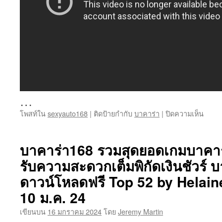
…
บน
โพสท์ใน
sexyauto168
|
ติดป้ายกำกับ
บาคาร่า
|
ปิดความเห็น
Sexy
31
ม.ค.
บาคาร่า168 รวมสุดยอดเกมบาคาร่
25
รับความสะดวกเต็มพิกัดเงินชัวร์ 
sexya
สัมผัส
ดาวน์โหลดฟรี Top 52 by Helai
คา
สิ
10 ม.ค. 24
โน
เขียนบน
16 มกราคม 2024
โดย
Jeremy Martin
ระดับ
โลก