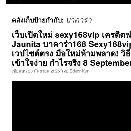
ยัง
บาคาร่า
คลังเก็บป้ายกำกับ:
เนื้อหา
เว็บเปิดใหม่ sexy168vip เครดิตฟ
Jaunita บาคาร่า168 Sexy168vi
เวปไซต์ตรง มือใหม่ห้ามพลาด! วิ
เข้าใจง่าย กำไรจริง 8 Septembe
เขียนบน
23 กันยายน 2025
โดย
Editor Kun