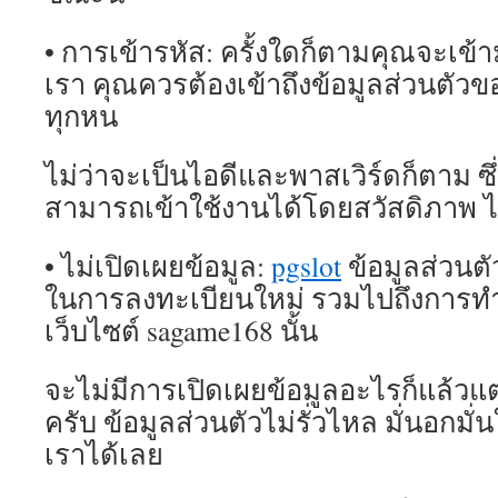
• การเข้ารหัส: ครั้งใดก็ตามคุณจะเข้
เรา คุณควรต้องเข้าถึงข้อมูลส่วนตัว
ทุกหน
ไม่ว่าจะเป็นไอดีและพาสเวิร์ดก็ตาม ซ
สามารถเข้าใช้งานได้โดยสวัสดิภาพ 
• ไม่เปิดเผยข้อมูล:
pgslot
ข้อมูลส่วนตั
ในการลงทะเบียนใหม่ รวมไปถึงการท
เว็บไซต์ sagame168 นั้น
จะไม่มีการเปิดเผยข้อมูลอะไรก็แล้วแ
ครับ ข้อมูลส่วนตัวไม่รั่วไหล มั่นอก
เราได้เลย