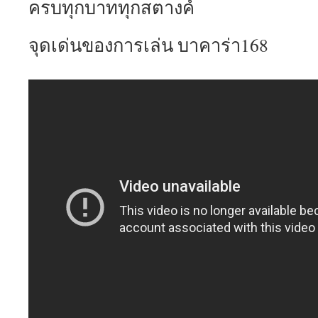
ครบทุกบาททุกสตางค์
จุดเด่นของการเล่น บาคาร่า168