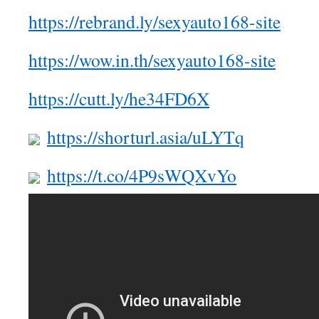
https://rebrand.ly/sexyauto168-site
https://wow.in.th/sexyauto168-site
https://cutt.ly/he34FD6X
https://shorturl.asia/uLYTq
https://t.co/4P9sWQXvYo