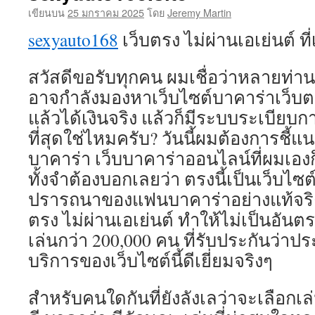
สาว
เขียนบน
25 มกราคม 2025
โดย
Jeremy Martin
สวย
แจก
sexyauto168
เว็บตรง ไม่ผ่านเอเย่นต์ ที่
ไพ่
ระบบ
สวัสดีขอรับทุกคน ผมเชื่อว่าหลายท่านที
เสถียร
ไม่
อาจกำลังมองหาเว็บไซต์บาคาร่าเว็บตรง
เด้ง
แล้วได้เงินจริง แล้วก็มีระบบระเบียบการ
ยิ่ง
เล่น
ที่สุดใช่ไหมครับ? วันนี้ผมต้องการชี้แน
ยิ่ง
บาคาร่า เว็บบาคาร่าออนไลน์ที่ผมเอง
ได้
แจก
ทั้งจำต้องบอกเลยว่า ตรงนี้เป็นเว็บไ
เงิน
ปรารถนาของแฟนบาคาร่าอย่างแท้จริง เ
คืน
ตรง ไม่ผ่านเอเย่นต์ ทำให้ไม่เป็นอันตรา
ไม่
อั้น
เล่นกว่า 200,000 คน ที่รับประกันว่าป
บา
บริการของเว็บไซต์นี้ดีเยี่ยมจริงๆ
คา
ร่า
แจก
สำหรับคนใดกันที่ยังลังเลว่าจะเลือกเ
สูตร
อัป