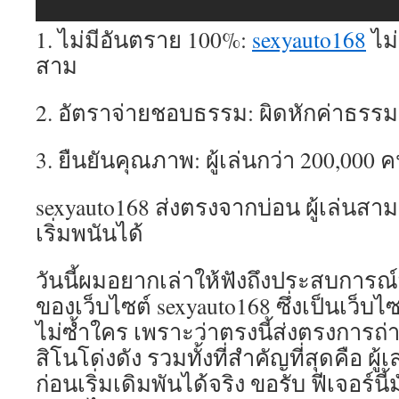
1. ไม่มีอันตราย 100%:
sexyauto168
ไม่
สาม
2. อัตราจ่ายชอบธรรม: ผิดหักค่าธรรมเ
3. ยืนยันคุณภาพ: ผู้เล่นกว่า 200,000 
sexyauto168 ส่งตรงจากบ่อน ผู้เล่นสา
เริ่มพนันได้
วันนี้ผมอยากเล่าให้ฟังถึงประสบการณ์
ของเว็บไซต์ sexyauto168 ซึ่งเป็นเว็บไ
ไม่ซ้ำใคร เพราะว่าตรงนี้ส่งตรงการ
สิโนโด่งดัง รวมทั้งที่สำคัญที่สุดคือ ผู
ก่อนเริ่มเดิมพันได้จริง ขอรับ ฟีเจอร์นี้