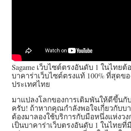
Sagame เว็บไซต์ตรงอันดับ 1 ในไทยต้อง
บาคาร่าเว็บไซต์ตรงแท้ 100% ที่สุด
ประเทศไทย
มาแปลงโลกของการเดิมพันให้ดีขึ้นกับ
ครับ! ถ้าหากคุณกำลังพอใจเกี่ยวกับบ
ต้องมาลองใช้บริการกับมือหนึ่งแห่งวงก
เป็นบาคาร่าเว็บตรงอันดับ 1 ในไทยที่