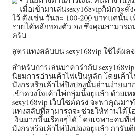
• วินัยทางด้านการเงิน: คนทำงานที่
เมื่อเข้ามาเล่นsexy168vipก็มักจะต
ไว้ ดังเช่น วันละ 100-200 บาทแค่นั้น เ
รายได้หลักของตัวเอง ซึ่งคุณสามารถ
ครับ
สูตรแทงสลับบน sexy168vip ใช้ได้ผลจร
สำหรับการเล่นบาคาร่ากับ sexy168vip 
นิยมการอ่านเค้าไพ่เป็นหลัก โดยเค้าไพ
มังกรหรือเค้าไพ่ปิงปองนั้นอ่านง่ายม
เข้าดวงใจเค้าไพ่กลุ่มนี้อยู่แล้ว ด้วยเห
sexy168vip เว็บไซต์ตรง จะพาคุณมาทำ
แทงสลับที่สามารถจะช่วยให้ท่านได้
เงินมากขึ้นเรื่อยๆได้ โดยเฉพาะคนที่เ
มังกรหรือเค้าไพ่ปิงปองอยู่แล้ว การัน