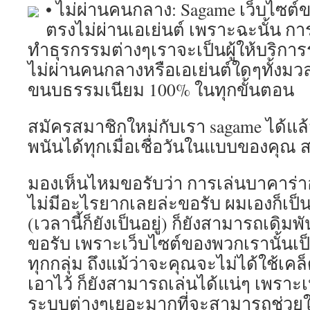
• ไม่ผ่านคนกลาง: Sagame เว็บไซต์ข
ตรงไม่ผ่านเอเย่นต์ เพราะฉะนั้น ก
ทำธุรกรรมต่างๆเราจะเป็นผู้ให้บริกา
ไม่ผ่านคนกลางหรือเอเย่นต์ใดๆทั้งมวล
ขนบธรรมเนียม 100% ในทุกขั้นตอน
สมัครสมาชิกใหม่กับเรา sagame ได้แล้ว
พนันได้ทุกเมื่อเชื่อวันในแบบของคุณ 
มองเห็นไหมขอรับว่า การเล่นบาคาร่า
ไม่มีอะไรยากเลยล่ะขอรับ ผมเองก็เป
(เวลานี้ก็ยังเป็นอยู่) ก็ยังสามารถเดิม
ขอรับ เพราะเว็บไซต์ของพวกเรานั้นเป็
ทุกกลุ่ม ถึงแม้ว่าจะคุณจะไม่ได้ใช้เคล็
เอาไว้ ก็ยังสามารถเล่นได้แน่ๆ เพราะเ
ระบบต่างๆเยอะมากที่จะสามารถช่วย