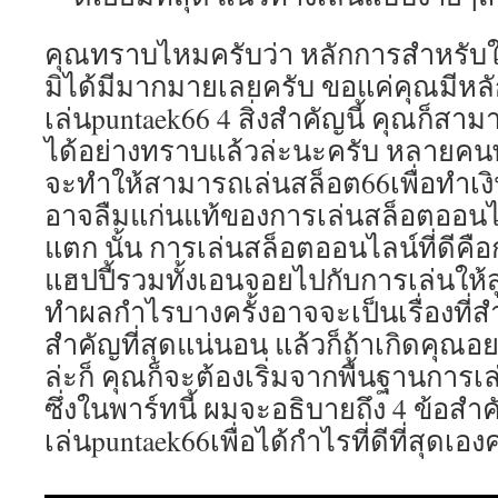
งดงา
ชัด
คุณทราบไหมครับว่า หลักการสำหรับใ
รวม
ทั้ง
มิได้มีมากมายเลยครับ ขอแค่คุณมีหล
ระบ
เล่นpuntaek66 4 สิ่งสำคัญนี้ คุณก็ส
ที่
มี
ได้อย่างทราบแล้วล่ะนะครับ หลายคนพ
ควา
จะทำให้สามารถเล่นสล็อต66เพื่อทำเงิน
เถียร
สูง
อาจลืมแก่นแท้ของการเล่นสล็อตออนไล
ทำให
แตก นั้น การเล่นสล็อตออนไลน์ที่ดีคือ
การ
เล่น
แฮปปี้รวมทั้งเอนจอยไปกับการเล่นให้สูง
เกม
ทำผลกำไรบางครั้งอาจจะเป็นเรื่องที่สำ
สล็อ
บน
สำคัญที่สุดแน่นอน แล้วก็ถ้าเกิดคุณอ
โทรศ
ล่ะก็ คุณก็จะต้องเริ่มจากพื้นฐานการเล
มือ
ซึ่งในพาร์ทนี้ ผมจะอธิบายถึง 4 ข้อส
ถือ
เป็น
เล่นpuntaek66เพื่อได้กำไรที่ดีที่สุดเอ
ไป
อย่าง
สบา