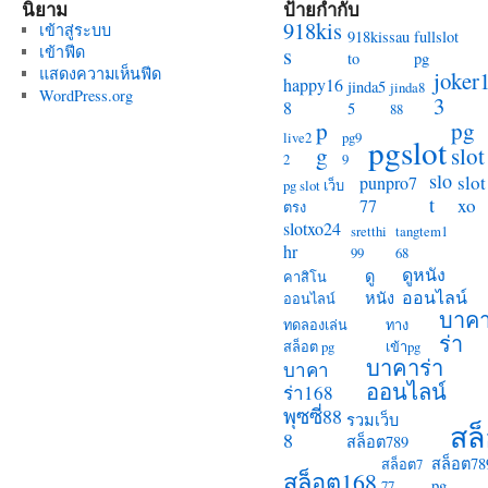
นิยาม
ป้ายกำกับ
สล็อ
918kis
เข้าสู่ระบบ
บน
918kissau
fullslot
s
เข้าฟีด
srett
to
pg
แสดงความเห็นฟีด
ได้
joker
happy16
jinda5
jinda8
WordPress.org
อย่าง
3
8
5
88
ไม่มี
p
pg
live2
pg9
ปัญห
pgslot
g
slot
2
9
และ
slo
slot
punpro7
การ
pg slot เว็บ
t
xo
77
ออก
ตรง
slotxo24
เว็บ
sretthi
tangtem1
ยัง
hr
99
68
เป็น
ดูหนัง
ดู
คาสิโน
มิตร
ออนไลน์
หนัง
ออนไลน์
กับ
บาค
ทดลองเล่น
ทาง
ผู้
ร่า
สล็อต pg
เข้าpg
ใช้
บาคาร่า
บาคา
งาน
ออนไลน์
ร่า168
ทำให
พุซซี่88
รวมเว็บ
ท่าน
สล
8
สล็อต789
สาม
สล็อต78
สล็อต7
นำท
สล็อต168
pg
77