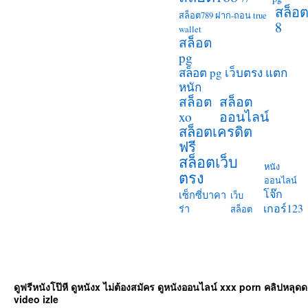
และ
สล็อ
ค้นห
สล็อต789 ฝาก-ถอน true
8
เกม
wallet
สล็อต
ที่
pg
อยา
ได้
สล็อต pg เว็บตรง แตก
อย่าง
หนัก
ง่าย
สล็อต
สล็อต
4.
ออนไลน์
xo
โปร
สล็อตเครดิต
โม
ฟรี
ชั่น
สล็อตเว็บ
เครด
หนัง
ตรง
ฟรี:
ออนไลน์
โจ๊ก
สำหร
เซ็กซี่บาคา
เว็บ
คน
เกอร์123
ร่า
สล็อต
ที่
ลง
ทะเบ
สมัค
สมาช
ดูฟรีหนังโป๊หี ดูหนังx ไม่ต้องสมัคร ดูหนังออนไลน์ xxx porn คลิปหลุ
ใหม่
video izle
คุณ