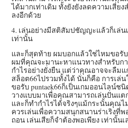
ง่าย
ได้มากเท่าเดิม ทั้งยังยังลดความเสี่ย
มาก
ลงอีกด้วย
ยิ่ง
ขึ้น
ว่า
4. เล่นอย่างมีสติสัมปชัญญะแล้วก็เล่
จะ
เท่านั้น
เลือก
เล่น
สล็อ
และก็สุดท้าย ผมบอกแล้วใช่ไหมขอรับว
กับ
ผมที่คุณจะมานะหาแนวทางสำหรับการเล
เว็บไ
นี้
กำไรอย่างยั่งยืน แต่ว่าคุณอาจจะลืม
ไหม
สล็อต66ไปรวมทั้งได้ นั่นก็คือ การเล่นใ
Sret
เว็บไ
ขอรับ puntaek66ก็เป็นเกมออนไลน์ชนิด
สล็อ
วางแบบมาเพื่อคุณสามารถเล่นปั่นแต
ออนไ
ยอด
และก็ทำกำไรได้จริงๆแม้กระนั้นคุณไม
ฮิต
ควรเล่นเพื่อความสนุกสนานร่าเริงที่พอ
ที่
ปี
ถอน เล่นเสียก็จำต้องพอเพียง เท่านั้น
เว็บ