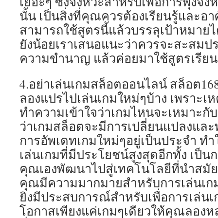
เยอะๆ ซึ่งจังหวะสำหรับเพื่อการพุ่ง
นั้น เป็นสิ่งที่คุณควรต้องเรียนรู้แล
สามารถใช้สูตรนี้แล้วบรรลุเป้าหมายไ
ยังน้อยเราเสนอแนะว่าควรจะสะสมประ
ความขำนาญ แล้วค่อยมาใช้สูตรเรียนรู
4.อย่าเล่นเกมสล็อตออนไลน์ สล็อต168
ลองแปรไปเล่นเกมใหม่ๆบ้าง เพราะเหต
ทำความเข้าใจว่าเกมไหนจะเหมาะกับคุณ
ว่าเกมสล็อตจะมีการเปลี่ยนแปลงและพั
การอัพเดทเกมใหม่ๆอยู่เป็นประจำ ทำให
เล่นเกมที่มีประโยชน์สูงสุดอีกทั้ง เป็
คุณเองพัฒนาไปสู่เทคโนโลยีที่นำสมัย แล
คุณมีความมากมายสำหรับการเล่นเก
ยิ่งมีประสบการณ์สำหรับเพื่อการเล่นเ
โอกาสเพียงแค่เกมๆเดียวให้คุณลอ