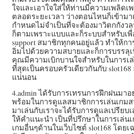
ใจและเอาใจใส่ให้ท่านมีความเพลิดเ
ตลอดระยะเวลา ว่างตอนไหนก็เข้ามาเล
กำหนดไม่จำเป็นที่จะต้องมาวิตกกังวล
ก็ตามเพราะแบบและก็ระบบสำหรับเพื
support สมาชิกทุกคนอยู่แล้ว ทำให้ก
อิ่มไปด้วยความสบายและก็การบรรลุเป
คุณมีความเบิกบานใจสำหรับในการเล่น
ที่สุดเป็นครอบครัวเดียวกันกับ slot168 ก
แน่นอน
4.admin ได้รับการเทรนการฝึกฝนมาอย่
พร้อมในการดูแลสมาชิกการเล่นเกมสนุก
มาเล่นกับเราจะได้รับการดูแลเปรียบ
ให้คำแนะนำ เป็นที่ปรึกษาในการเล่
เกมอื่นๆด้านในเว็บไซต์ slot168 โดยเฉพ