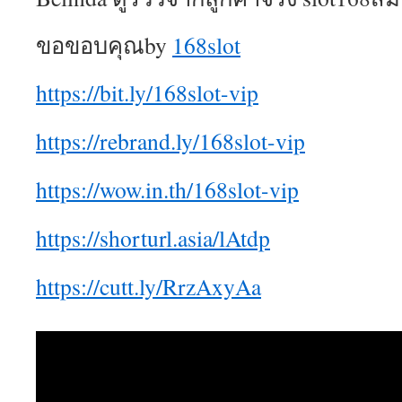
ขอขอบคุณby
168slot
https://bit.ly/168slot-vip
https://rebrand.ly/168slot-vip
https://wow.in.th/168slot-vip
https://shorturl.asia/lAtdp
https://cutt.ly/RrzAxyAa