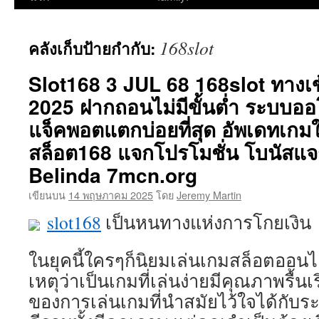
ยัง
168slot
คลังเก็บป้ายกำกับ:
เนื้อหา
Slot168 3 JUL 68 168slot ทางเข้
2025 ฝากถอนไม่มีขั้นต่ำ ระบบออโ
แจ็คพอตแตกบ่อยที่สุด อัพเดทเกม
สล็อต168 แจกโปรโมชั่น โบนัสแจ
Belinda 7mcn.org
เขียนบน
14 พฤษภาคม 2025
โดย
Jeremy Martin
slot168
เป็นหนทางแห่งการโกยเงิน
ในยุคนี้ใครๆก็นิยมเล่นเกมสล็อตออนไลน
เหตุว่าเป็นเกมที่เล่นง่ายมีคุณภาพรื้น
ของการเล่นเกมที่นำสมัยไว้ใจได้กับร