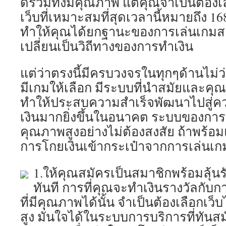
ดีรวมทั้งมีคุณภาพ แต่คุณจำเป็นต้องเลื
เว็บที่เหมาะสมที่สุดเวลานี้หมายถึง 168s
ทำให้คุณได้ยกฐานะของการเล่นเกมสล
เปลี่ยนเป็นวิถีทางของการทำเงิน
แต่ว่าตรงนี้มีครบวงจรในทุกๆด้านไม่
มีเกมให้เลือก มีระบบที่นำสมัยและคุ
ทำให้ประสบความสำเร็จพัฒนาไปสู่ควา
เงินมากยิ่งขึ้นในอนาคต ระบบของการเ
คุณภาพสูงอย่างไม่ต้องสงสัย ถ้าพร้อม
การโกยเงินเข้ากระเป๋าจากการเล่นเกมที
1.ให้คุณสมัครเป็นสมาชิกพร้อมลุ้นร
ทันที การที่คุณจะทำเงินรางวัลกับก
ที่มีคุณภาพได้นั้น จำเป็นต้องเลือกเว็
สูง มั่นใจได้ในระบบการบริการที่ทันสมัย