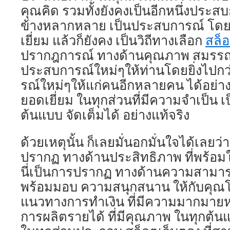
คุณคิด รวมทั้งยังคงเป็นอีกหนึ่งประส
ข้างหลากหลาย เป็นประสบการณ์ โดยร
เยี่ยม แล้วก็ยังคง เป็นวิถีทางเลือก
สล็
ปรากฎการณ์ ทางด้านคุณภาพ สมรรถน
ประสบการณ์ใหม่ๆให้ท่านโดยยิ่งไปกว่
รณ์ใหม่ๆให้แก่คนอีกหลายคน ได้อย่าง
ยอดเยี่ยม ในทุกส่วนที่มีความจำเป็น 
ต้นแบบ จัดเต็มได้ อย่างแท้จริง
ด้วยเหตุนั้น ก็เลยมั่นอกมั่นใจได้เลยว่า 
ปรากฏ ทางด้านประสิทธิภาพ ที่พร้อมให
นี่เป็นการปรากฏ ทางด้านความสามาร
พร้อมมอบ ความสนุกสนาน ให้กับคุณ
แนวทางการทำเงิน ที่มีความมากมาย
การผลิตรายได้ ที่มีคุณภาพ ในทุกต้น