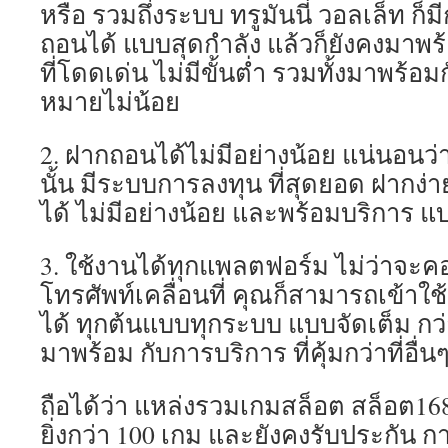
หรือ รวมถึงระบบ ทรูมันนี่ วอลเล็ท ก็
ถอนได้ แบบสุดกำลัง แล้วก็ยังคงมาพร
ที่โดดเด่น ไม่มีขั้นต่ำ รวมทั้งมาพร้อ
หมายไม่น้อย
2. ฝากถอนได้ไม่มีอย่างน้อย แน่นอนว
นั้น มีระบบการลงทุน ที่สุดยอด ฝากง
ได้ ไม่มีอย่างน้อย และพร้อมบริการ 
3. ใช้งานได้ทุกแพลตฟอร์ม ไม่ว่าจะคอ
โทรศัพท์เคลื่อนที่ คุณก็สามารถเข้าใช
ได้ ทุกต้นแบบทุกระบบ แบบจัดเต็ม กว่
มาพร้อม กับการบริการ ที่คุ้มกว่าที่อื่น
ถือได้ว่า แหล่งรวมเกมสล็อต สล็อต168
ยิ่งกว่า 100 เกม และยังคงรับประกัน ก