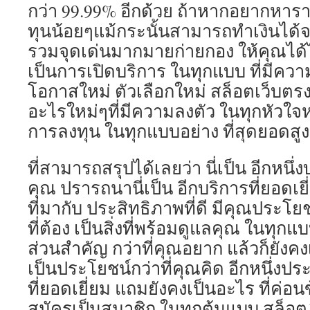
กว่า 99.99% อีกด้วย ถ้าหากอยากหารา
ทุนน้อยๆแม้กระนั้นสามารถทำเงินได้จริง
รวมจุดเด่นมากมายก่ายกอง ให้คุณได้ไปส
เป็นการเปิดบริการ ในทุกแบบ ที่มีคว
โอกาสใหม่ ตัวเลือกใหม่ สล็อตเว็บตรง
อะไรใหม่ๆที่มีความลงตัว ในทุกหัวใจหลั
การลงทุน ในทุกแบบอย่าง ที่สุดยอดสูง
ที่สามารถสรุปได้เลยว่า นี่เป็น อีกหนึ่งบ
คุณ ปรารถนานี่เป็น อีกบริการที่ยอดเยี่
ที่มากับ ประสิทธิภาพที่ดี มีคุณประโยชน์
ที่ต้อง เป็นสิ่งที่พร้อมดูแลคุณ ในทุกแ
ส่วนสำคัญ กว่าที่คุณอยาก แล้วก็ยังคงเป
เป็นประโยชน์กว่าที่คุณคิด อีกหนึ่งป
ที่ยอดเยี่ยม แถมยังคงเป็นอะไร ที่ค่อ
สมัครเป็นสมาชิก ในทุกต้นแบบ สล็อ