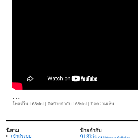
…
บน
โพสท์ใน
168slot
|
ติดป้ายกำกับ
168slot
|
ปิดความเห็น
168slot
สุด
ยอด
สล็อต
นิยาม
ป้ายกำกับ
สล็อต
918kis
เข้าสู่ระบบ
918kissau
fullslot