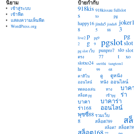
นิยาม
ป้ายกำกับ
918kis
เข้าสู่ระบบ
918kissau
fullslot
s
เข้าฟีด
to
pg
แสดงความเห็นฟีด
joker
happy16
jinda5
jinda8
WordPress.org
3
8
5
88
p
pg
live2
pg9
pgslot
g
slot
2
9
slo
slot
punpro7
pg slot เว็บ
t
xo
77
ตรง
slotxo24
sretthi
tangtem1
hr
99
68
ดูหนัง
ดู
คาสิโน
ออนไลน์
หนัง
ออนไลน์
บาค
ทดลองเล่น
ทาง
ร่า
สล็อต pg
เข้าpg
บาคาร่า
บาคา
ออนไลน์
ร่า168
พุซซี่88
รวมเว็บ
สล
8
สล็อต789
สล็อต78
สล็อต7
สล็อต168
pg
77