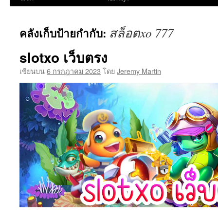
ยัง
สล็อตxo 777
คลังเก็บป้ายกำกับ:
เนื้อหา
slotxo เว็บตรง
เขียนบน
6 กรกฎาคม 2023
โดย
Jeremy Martin