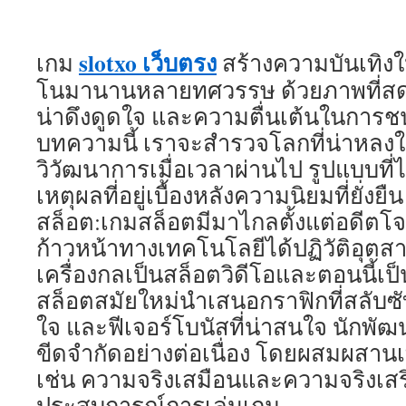
slotxo เว็บตรง
เกม
สร้างความบันเทิงให้
โนมานานหลายทศวรรษ ด้วยภาพที่สดใส
น่าดึงดูดใจ และความตื่นเต้นในการช
บทความนี้ เราจะสำรวจโลกที่น่าหล
วิวัฒนาการเมื่อเวลาผ่านไป รูปแบบที
เหตุผลที่อยู่เบื้องหลังความนิยมที่ยั่ง
สล็อต:เกมสล็อตมีมาไกลตั้งแต่อดีต
ก้าวหน้าทางเทคโนโลยีได้ปฏิวัติอุตส
เครื่องกลเป็นสล็อตวิดีโอและตอนนี้เ
สล็อตสมัยใหม่นำเสนอกราฟิกที่สลับซับซ
ใจ และฟีเจอร์โบนัสที่น่าสนใจ นักพั
ขีดจำกัดอย่างต่อเนื่อง โดยผสมผสาน
เช่น ความจริงเสมือนและความจริงเสริม
ประสบการณ์การเล่นเกม